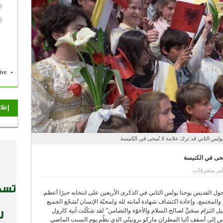
ive
إعلا
بولس الثاني قد ترك علامة لا تُمحى في الكنيسة
ُمحى في الكنيسة
لم
,
متفرقات
ول القديس يوحنا بولس الثاني في الذكرى الأربعين على انتخابه حبرًا أعظم.
والمجتمع، وإعادة اكتشاف شهادة أمانته لله ولمحبّة الإنسان تُشجّع الجميع
ل التزام سخيٍّ لصالح السلام والأخوّة والتضامن” لقد شكّلت آنية كارول
سيس إلى أسقف ألبا المطران ماركو برونيتّي الذي نظّم يوم السبت الماضي