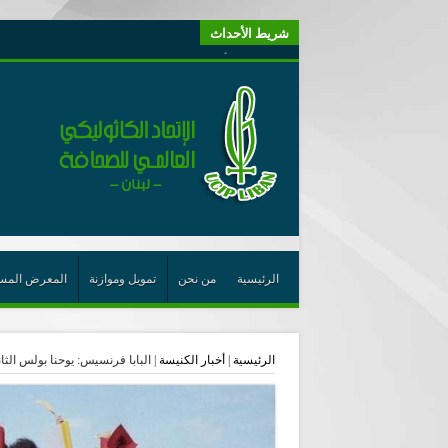
شريط الأحداث
“لبنانيون من أجل الكيان” (اتحاد اورا) : طرح رئيس الجمهو
“الوحدة في التعدّد: إعادة بناء الديمقراطيّة التوافقيّة في لبنا
يتبع في معنى الأعجوبة
ترشيح أسعد جوان لجائزة نوبل يعزّز تثبيت
احتفالات عيد القديس شربل تتواصل في بقاعكفرا…
رئيسة أوسيب لبنان تلتقي غبطة البطريرك وتطلع على نشاطا
الراعي: القديس شربل هو الزرع الجيد الذي أثمر في حقل ال
الأعجوبة في المسيحيّة: معنًى وحدًّا
الرئيسية
من نحن
تمويل وموازنة
المعرض المس
من يختصر الله يجعل الدين خطرًا
لقاء إعلامي لمكتب راعوية الشبيبة- بكركي
الرئيسية
|
أخبار الكنيسة
|
البابا فرنسيس: يوحنا بولس الثا
أيّ عيش مشترك نريد؟