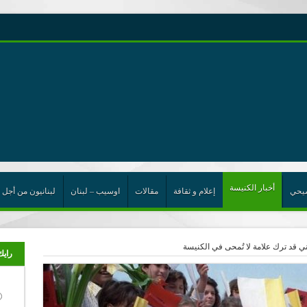
رية حول اللامركزية الموسعة شرط واجب للخروج من حالة الجمود
ن”
ت الإتحاد
رب
أخبار الكنيسة
يحي
إعلام و ثقافة
مقالات
اوسيب – لبنان
لبنانيون من أجل 
ني قد ترك علامة لا تُمحى في الكنيسة
رايك