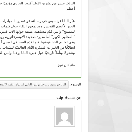
الثالث عشر من تشرين الأول أكتوبر الجاري مؤتمرًا حول 
أعظم.
عبّر البابا فرنسيس في رسالته عن تقديره للمبادرات الث
الحبر الأعظم القديس. وقد تمحور اللقاء حول كلمات الباب
للمسيح” والتي قدّم مساهمة عميقة حولها الأب فديريك
“المحاور الكبير”. أما مديرة صحيفة الأوسرفاتوريه رو
وفي تعاليم البابا فويتيوا. فيما قدّم الصحافي لويجي أ
انطلاقًا من الخبرات المميّزة للأيام العالميّة للشباب
وشغوفًا وتأملاً تاريخيًا حول حبرية البابا يوحنا بولس 
فاتيكان نيوز
الوسوم :
البابا فرنسيس: يوحنا بولس الثاني قد ترك علامة لا تُم
عن ucip_Admin