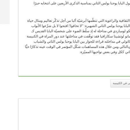
البابا يوحنا بولس الثاني بمناسبة الذكرى الأربعين على انتخابه حبرًا
قافية والراعوية التي تنظّمها أبرشيّة ألبا من أجل تذكّر تعاليم ومثال حياة
ا يوحنا بولس الثاني الشهيرة: “لا تخافوا! افتحوا لا بل شرِّعوا الأبواب
و لومباردي في مداخلة له إذ سلّط الضوء على شخصيّة البابا القديس كـ
مانو لوتشيتا سكارافيا فقد توقّفت في مداخلتها عند دور المراة في الكنيسة
كاتولي في مداخلته قراءة للحوار بين البابا يوحنا بولس الثاني والشباب
. وبالتالي ومن خلال هذه المساهمات شكّل المؤتمر في الوقت عينه تذكارًا حيًّا
الثاني ككل وفي بعض نواحيها المميّزة.
حى في الكنيسة