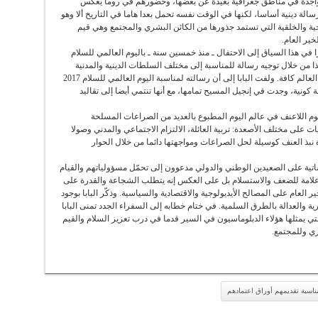
 متواجدة في مناطق جغرافية بعيدة عن بعضها، وحضورهم في روما يعكس
سالة دينية أساسا، لكنها في الوقت نفسه تحمل بعدا هاما في التاريخ ألا وهو
حية والخلقية التي تستمد جذورها من الكائن البشري والمجتمع وهي قيم
ير العام.
ا في هذا السياق إلى الاحتفال ـ منذ خمسين سنة ـ باليوم العالمي للسلام
ا من خلال توجيه رسالة للمناسبة إلى مختلف السلطات الدينية والمدنية
وجميع الرجال والنساء ذوي الإرادة الصالحة في أنحاء العالم كافة. ولفت البابا إلى أن رسالته لمناسبة اليوم العالمي للسلام 2017
كونية، وجدت في إنجيل المسيح تمامها، مع أنها تنتمي أيضا إلى تقاليد
 اللاعنف في عالم اليوم المطبوع بالعديد من الصراعات المسلحة
ت على مختلف الأصعدة: تربية العائلة، الالتزام الاجتماعي والمدني وصولا
نبذ العنف كوسيلة لحل الصراعات ومواجهتها دائما من خلال الحوار
تية على الصعيدين الوطني والدولي مدعوون إلى تحمّل مسؤولياتهم والقيام
يس علامة للضعف والاستسلام بل على العكس إنه يتطلب الشجاعة والقدرة على
العام على المصالح الأيديولوجية والاقتصادية والسياسية. وذكّر البابا بوجود
 والعدالة بالطرق السلمية. في ختام خطابه إلى السفراء الجدد تمنى البابا
ي يمثلها هؤلاء الدبلوماسيون في السير قدما في درب تعزيز السلام والقيم
ري وللمجتمع.
ناسبة تقديمهم أوراق اعتمادهم