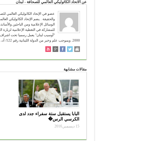
عن الاتحاد الكاثوليكي العالمي للصحافة - لبنان
للمشاركة في التغطية الإعلامية لزيارة ال
2000. وبموجب علم وخبر من الدولة اللبنانية رقم 122/ أد، تاريخ 12/4/2006. شعاره :" تعرفون الحق والحق يحرركم " (يوحنا 8:38 ).
مقالات مشابهة
البابا يستقبل ستة سفراء جدد لدى
الكرسي الرس�
15 ديسمبر,2016