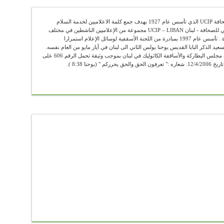
عضو في الإتحاد الكاثوليكي العالمي للصحافة UCIP الذي تأسس عام 1927 بهدف جمع كلمة الاعلاميين لخدمة السلام
والحقيقة . يضم الإتحاد الكاثوليكي العالمي للصحافة - لبنان UCIP – LIBAN مجموعة من الإعلاميين الناشطين في مختلف
الوسائل الإعلامية ومن الباحثين والأساتذة . تأسس عام 1997 بمبادرة من اللجنة الأسقفية لوسائل الإعلام استمرارا
سعيد الذكر البابا القديس يوحنا بولس الثاني الى لبنان في أيار مايو من العام نفسه.
"أوسيب لبنان" يعمل رسميا تحت اشراف مجلس البطاركة والأساقفة الكاثوليك في لبنان بموجب وثيقة تحمل الرقم 606 على