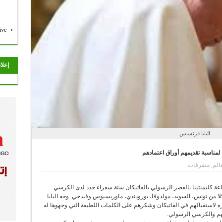
ive
إعلا
البابا فرنسيس
مناسبة تقديمهم أوراق اعتمادهم
الم
,
متفرقات
عة كليمنتينا بالقصر الرسولي بالفاتيكان ستة سفراء جدد لدى الكرسي
ا من تونس، السويد، مولدوفا، بورودندي، ماوريسيوس وفيدجي. وجه البابا
 لاستقبالهم في الفاتيكان وشكرهم على الكلمات اللطيفة التي وجهوها له
انهم والكرسي الرسولي.