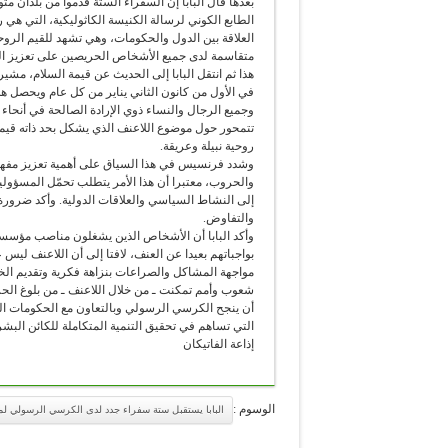
بعدها قال البابا إن السفراء الستة قدموا من بلدان
الطابع الكوني لرسالة الكنيسة الكاثوليكية، التي هي ر
العلاقة بين الدول والحكومات، وهي تشهد للقيم الرو
متقاسمة لدى جميع الأشخاص الحريصين على تعزيز الخ
هذا ثم انتقل البابا إلى الحديث عن قيمة السلام، مشير
في الأول من كانون الثاني يناير من كل عام ويحصل هذ
تتمحور حول موضوع اللاعنف الذي يشكل بحد ذاته قيمة 
روحية نبيلة وعريقة.
وشدد فرنسيس في هذا السياق على أهمية تعزيز مفهوم
والحروب، معتبرا أن هذا الأمر يتطلب تحمّل المسؤوليا
إلى النشاط السياسي والعلاقات الدولية. وأكد ضرورة 
والتفاوض.
وأكد البابا أن الأشخاص الذين يشغلون مناصب مؤسسا
بواجباتهم بعيدا عن العنف، لافتا إلى أن اللاعنف ل
مواجهة المشاكل والصراعات بنزاهة فكرية وتقديم الخير 
شعوب وأمم تمكنت ـ من خلال اللاعنف ـ من بلوغ الحرية
أن ينجح الكرسي الرسولي وبالتعاون مع الحكومات الت
التي تساهم في تحقيق التنمية المتكاملة للكائن البش
إذاعة الفاتيكان
الوسوم :
البابا يستقبل ستة سفراء جدد لدى الكرسي الرسولي لم