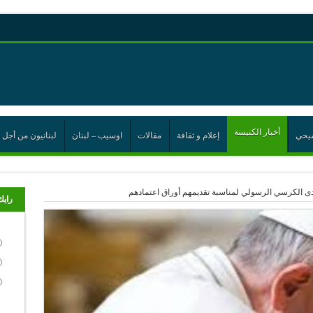
رية حول اللامركزية الموسعة شرط واجب للخروج من حالة الجمود
ن”
أخبار الكنيسة
يحي
إعلام و ثقافة
مقالات
اوسيب – لبنان
لبنانيون من أجل 
ت الإتحاد
رب
لدى الكرسي الرسولي لمناسبة تقديمهم أوراق اعتمادهم
رايك