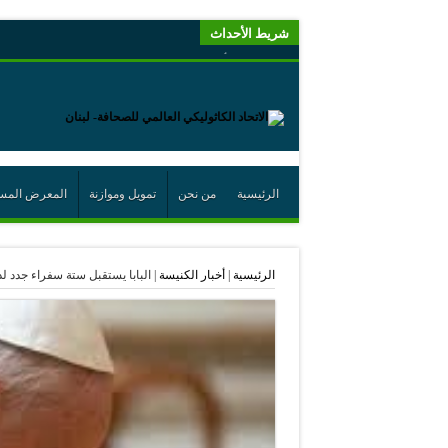
شريط الأحداث
“لبنانيون من أجل الكيان” (اتحاد اورا) : طرح رئيس الجمهو
“الوحدة في التعدّد: إعادة بناء الديمقراطيّة التوافقيّة في لبنا
يتبع في معنى الأعجوبة
ترشيح أسعد جوان لجائزة نوبل يعزّز تثبيت
احتفالات عيد القديس شربل تتواصل في بقاعكفرا…
الرئيسية
من نحن
تمويل وموازنة
المعرض المس
رئيسة أوسيب لبنان تلتقي غبطة البطريرك وتطلع على نشاطا
الراعي: القديس شربل هو الزرع الجيد الذي أثمر في حقل ال
الرئيسية
|
أخبار الكنيسة
|
البابا يستقبل ستة سفراء جدد 
الأعجوبة في المسيحيّة: معنًى وحدًّا
من يختصر الله يجعل الدين خطرًا
لقاء إعلامي لمكتب راعوية الشبيبة- بكركي
أيّ عيش مشترك نريد؟