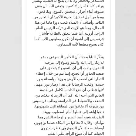
المشاعر والأفكار ولا بد أن يُفتح له القلب، ونسير
وراءه كأبناء أحرار لا كعبيد. وتمنى البابا أن يبقى
ضيوفه أبناء أحرارا، متحدين بالتنوع، ويكافحون
يوميا من أجل تحقيق الحرية الأكبر: أي التحرر من
الذات. وأضاف أن الصلاة تلعب دورا هاما في هذا
المجال، وهذا هو الإرث الذي تركه الرئيس العام
الراحل أروبيه. أما فيما يتعلق بالطاعة فأشار
فرنسيس إلى أهمية أن نكون مطيعين للآب، كما
كان يسوع مطيعا لأبيه السماوي.
وذكّر البابا بعدها بأن الكاهن اليسوعي مدعو
للارتكاز إلى الله والنمو وصولا إلى مرحلة
النضوج. ولفت إلى أن النضوج لا يتحقق على
صعيد الجذور أو الجذع، إنما يتم من خلال إعطاء
الثمار التي تُخصب الأرض بدورها بواسطة بذور
جديدة. وتلعب الرسالةُ في هذا الإطار دورا مهما،
لأنها تتطلب أن نضع الذات بالكامل في خدمة
العالم الذي أحبه الله. كما أن الرسالة تتغذى من
الشغف والانضباط في الدراسة، وطلب فرنسيس
من ضيوفه ألا يخافوا من المعاناة التي يشهدونها،
داعيا إياهم إلى حملها أمام المصلوب وبهذه
الطريقة ينضج أيضا الصبر والرجاء، اللذين هما
توأمان. وقال: لا تخافوا من البكاء عندما تواجهون
أوضاعا صعبة، لأن الدموع هي قطرات تروي
الحياة، كما أن دموع الرأفة تنقّي القلب