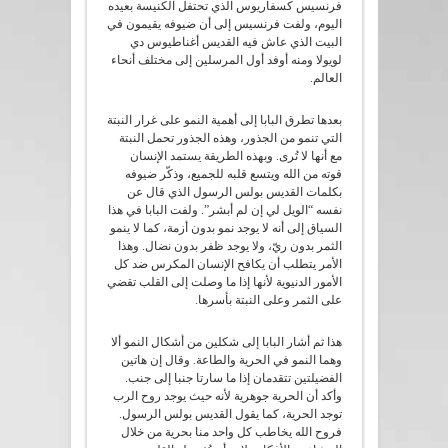
فرنسيس كسفاريوس الذي تحتفل الكنيسة بعيده
اليوم، ولفت فرنسيس إلى أن ضيوفه يقيمون في
البيت الذي عاش فيه القديس أغناطيوس دي
لويولا ومنه أوفد أول المرسلين إلى مختلف أنحاء
العالم.
بعدها تطرق البابا إلى أهمية النمو على غرار النبتة
التي تنمو من الجذور، وهذه الجذور تحمل النبتة
مع أنها لا تُرى. وبهذه الطريقة يستمد الإنسان
قوته من الله ويتسع قلبه للجميع، وذكّر ضيوفه
بكلمات القديس بولس الرسول الذي قال عن
نفسه “الويل لي إن لم أبشر”. ولفت البابا في هذا
السياق إلى أنه لا يوجد نمو بدون أزمة، كما لا ينمو
الثمر بدون ريّ، ولا يوجد ظفر بدون نضال. وهذا
الأمر يتطلب أن يكافح الإنسان المكرس ضد كل
الأمور الدنيوية لأنها إذا ما وصلت إلى القلب تقضي
على الثمر وعلى النبتة بأسرها.
هذا ثم أشار البابا إلى شكلين من أشكال النمو ألا
وهما النمو في الحرية والطاعة. وقال إن هاتين
الفضيلتين تتقدمان إذا ما سارتا جنبا إلى جنب.
وأكد أن الحرية جوهرية لأنه حيث يوجد روح الرب
توجد الحرية، كما يقول القديس بولس الرسول.
فروح الله يخاطب كل واحد منا بحرية من خلال