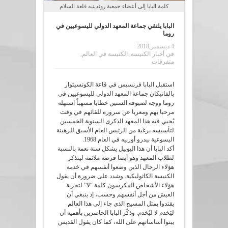
كلمة البابا إلى أعضاء جمعية روندينيه قلعة السلام
البابا يلتقي جماعة المعهد الدولي لليسوعيين في
روما
4 ديسمبر,2018
في
أخبار الكنيسة
,
الكنيسة في العالم
,
متفرقات
استقبل البابا فرنسيس في قاعة الكونسيتوار
بالفاتيكان جماعة المعهد الدولي لليسوعيين في
روما ووجه لضيوفه الستين خطابا مسهباً استهله
مرحبا بهم ومعربا عن سروره للقائهم في وقت
يُحيي فيه هذا المعهد الذكرى السنوية الخمسين
لتأسيسه برغبة من الرئيس العام الأسبق للرهبنة
اليسوعية بيدرو أوربيه في العام 1968.
أكد البابا أن هذا اليوبيل يشكل سنة نعمة بالنسبة
لطلاب المعهد وهو أيضا فرصة ملائمة ليتذكر
هؤلاء الرجال الذين وضعوا أنفسهم في خدمة
الكنيسة الكاثوليكية. وشدد على ضرورة أن يقول
هؤلاء الأشخاص المكرسون كلمة “لا” لتجربة
العيش من أجل أنفسهم وحسب، إذ ينبغي أن
يقتدوا بمثل المسيح الذي جاء إلى هذا العالم
ليَخدم لا ليُخدم. وذكّر البابا الحاضرين بأهمية أن
يبنوا أساساتهم على الله، كما كان يقول القديس