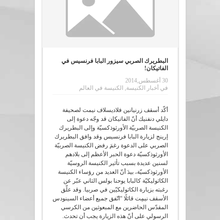
البطريرك الصربي سيزور البابا فرنسيس في
الفاتيكان!
30 أغسطس,2014
في
أخبار الكنيسة
,
الكنيسة في العالم
أكّد أسقف زرنيانين فلاديسلاف نيمت لصحيفة
دايلي دنفنيك أنّ الفاتيكان قد وجّه دعوة إلى
الكنيسة الصربيّة الأورثوذكسيّة وإلى البطريرك
إرينج لزيارة البابا فرنسيس وقد وافق البطريرك
الصربي على الدعوة رغمَ رفض الكنيسة الصربيّة
الأورثوذكسيّة دعوة الحبر الأعظم إلى بلادهم
لسنين عديدة بسبب تأثير الكنيسة الروسيّة
الأورثوذكسيّة، بيدَ أنّ العديد من رؤساء الكنيسة
الكاثوليكيّة كالبابا يوحنا بولس الثاني عبّر عن
رغبته بزيارة الكاثوليكيّين في صربيا. وقد علّق
الأسقف نيمِت قائلًا “اتّفق جميع أعضاء السينودس
المقدّس الحاضرين مع المبعوثين من الكرسي
الرسولي على أنّ هذه الزيارة يجب أن تحدث.