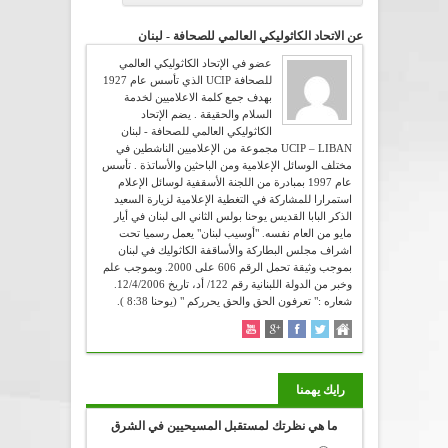
عن الاتحاد الكاثوليكي العالمي للصحافة - لبنان
عضو في الإتحاد الكاثوليكي العالمي
للصحافة UCIP الذي تأسس عام 1927
بهدف جمع كلمة الاعلاميين لخدمة
السلام والحقيقة . يضم الإتحاد
الكاثوليكي العالمي للصحافة - لبنان
UCIP – LIBAN مجموعة من الإعلاميين الناشطين في
مختلف الوسائل الإعلامية ومن الباحثين والأساتذة . تأسس
عام 1997 بمبادرة من اللجنة الأسقفية لوسائل الإعلام
استمرارا للمشاركة في التغطية الإعلامية لزيارة السعيد
الذكر البابا القديس يوحنا بولس الثاني الى لبنان في أيار
مايو من العام نفسه. "أوسيب لبنان" يعمل رسميا تحت
اشراف مجلس البطاركة والأساقفة الكاثوليك في لبنان
بموجب وثيقة تحمل الرقم 606 على 2000. وبموجب علم
وخبر من الدولة اللبنانية رقم 122/ أد، تاريخ 12/4/2006.
شعاره :" تعرفون الحق والحق يحرركم " (يوحنا 8:38 ).
رايك يهمنا
ما هي نظرتك لمستقبل المسيحيين في الشرق