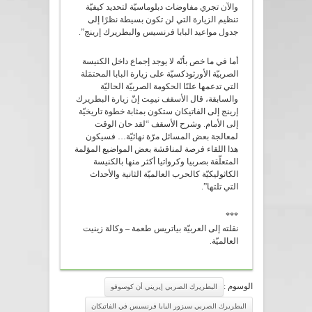
والآن تجري مفاوضات دبلوماسيّة لتحديد كيفيّة
تنظيم الزيارة التي لن تكون بسيطة نظرًا إلى
جدول مواعيد البابا فرنسيس والبطريرك إرينج”.
أما في ما خص بأنّه لا يوجد إجماع داخل الكنيسة
الصربيّة الأورثوذكسيّة على زيارة البابا المحتمَلة
التي تدعمها علنًا الحكومة الصربيّة الحاليّة
والسابقة، قال الأسقف نيمِت إنّ زيارة البطريرك
إرينج إلى الفاتيكان ستكون بمثابة خطوة تاريخيّة
إلى الأمام. وشرح الأسقف “لقد حان الوقت
لمعالجة بعض المسائل مرّة نهائيّة… فسيكون
هذا اللقاء فرصة لمناقشة بعض المواضيع المؤلمة
المتعلّقة بصربيا وكرواتيا أكثر منها بالكنيسة
الكاثوليكيّة كالحرب العالميّة الثانية والأحداث
التي تلتها”.
***
نقلته إلى العربيّة بياتريس طعمة – وكالة زينيت
العالميّة.
الوسوم :
البطريرك الصربي إيريني أن كوسوفو
البطريرك الصربي سيزور البابا فرنسيس في الفاتيكان