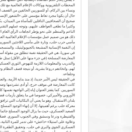
المحطات التلفزيونية ووكالات الإعلام العالمية مع تلك
ونساء بين الركام، أو للسوريين الخائفين من القصف ا
حال أن يكونا مجرد تعاط مؤسس على «الشعور الإنسان
صحيح أن الصحافيين الناقلين للمأساة من الميدان، بك
وكثيرا ما تطغى العواطف عليهم، وتوجه عملهم التقني.
الناعم والمنظم على نحو يؤطر اتجاهات الرأي العام
ذلك هو من صميم عمل مؤسسات الإعلام العالمية العملا
مآسي حرب حلب، وتارة على مآسي اللاجئين السوريي
إن النغمة الإنسانية المشبعة بالجيوبوليتيك، والمن
في سوريا، هي في الحقيقة نغمة تنطلق من مقولة أسا
المعارضة المسلحة (في جزء منها على الأقل) تمثل طي
والتدريب والمعلومات اللازمة للنهوض الثوري العسكر
لهم، واتخاذهم دروعا بشرية، أو نتيجة قصف النظام و
وحلفاءه.
في الحقيقة ليس الأمر جديدا، إذ منذ بداية الأزمة، وال
كانت المعارضة في موقف حرج، أو أدى تشرذمها وضعف 
السوريين. كما يقفز العنوان إياه إلى الواجهة نفسها
الأوروبي والأميركي، خصوصا في ما يتعلق بأزمات قض
بلدان الاستقبال. وهو ما يعني أن البكائيات التي تراف
معركة حلب برغم أهميتها، إلا أن إنهاء الوجود المسلح ف
الصعيد العسكري، حيث ما يزال الوجود المسلح جاثما
والقنيطرة ودرعا ودمشق وفي الجنوب السوري. فضلا 
وعلاوة على استيلاء «داعش» على تدمر للمرة الثانية، ب
العسكري الجوي والبري في حلب، وتحقيق الطفرة الك