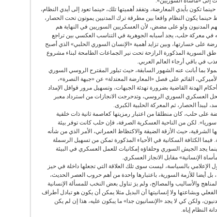
ات إلى «مأساة السوريين».
نما تكون بأيدي المعارضة، وتفقد أهميتها تلك، حينما تعود إلى أيدي النظام،
قط حينما يكون النظام واقعا بين مطرقة ترك المدنيين يموتون تحت الحصار،
 المدنيون ولو على مضض، لأن العسكريين السوريين في النهاية هم
ه في معركة حلب، يجد أسبابه الجوهرية في التناسب العكسي بين تراجع
ضة على خسارتها، وبين تزايد أهمية «الإنسان السوري الحلبي» الذي أصبح
ناطق السورية المذكورة الرازحة تحت نير الجماعات الطامحة لبناء مشروع
ذب في باقي أرجاء العالم العربي.
ولا بما أبانت عنه الشهور السابقة، حيث تبلور المقترح الروسي السوري
الأميركي، القائم على فصل «المعارضة المعتدلة» عن «جبهة النصرة»،
كام الهدنة القاضية بضرورة تهدئة الجبهات، وتسهيل مرور قوافل الإمداد
لحل العسكري السوري الروسي، وتدحرجت الانجازات من استرداد معبر
 ليبدأ الحصار، ثم المعركة الحلبية الكبرى.
ة على حلب، كان منطلقا من اعتبار رمزيتها كعاصمة ثانية ذات خلفية
 سوريا». لكن من الناحية العسكرية الصرفة، فإن حلب كانت توفر بيئة
ا الشرقية، حيث الأزقة الضيقة والاكتظاظ العمراني، الأمر الذي من شأنه
فيما الكثافة السكانية في الأحياء المذكورة تمكن من تسهيل الرسملة
نما يجد الجيش السوري وحلفاؤه إمكانيات للعمل العسكري في البيئة
أساة الإنسانية» مقابل الانجاز العسكري.
ول الإعلامي بالسياسة، ليست سوى تلك العلاقة التي تجعلها داخلة في حيز
بل أيضا للأزمة السورية، باعتبارها واحدة من أهم حروب العصر الحديث،
مناهج والأساليب والمصالح، ولم يرَ تناول بعض النخب للمسألة الإنسانية
لفعلي وبشاعتها ولا إنسانيتها أن البديل مثلا يمكن أن يكون هو تبادل أطراف
نيون، ولكن كي لا يجد «الإنسانيون جدا» ما يبكون عليه، هذا إن لم يكن
ة النظام إياه.