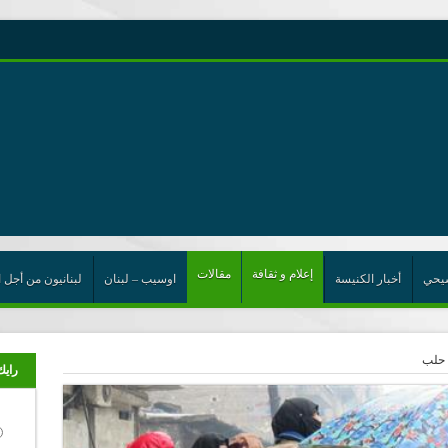
رية حول اللامركزية الموسعة شرط واجب للخروج من حالة الجمود
ت الإتحاد
رب
إعلام و ثقافة
مقالات
يحي
أخبار الكنيسة
اوسيب – لبنان
لبنانيون من أجل ا
ي حلب
رايك