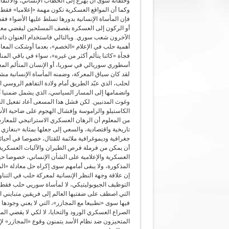
وحلفائه سوى أن يهرع إلى الخطاب الإنساني، والالتف
وكما أن المواقع العسكرية تكون مهمة «إعلاميا» فقط حي
فإن المأساة الإنسانية بدورها تسلط عليها الأضواء ف
أو الركون إلى العسكرة بقصف المسلحين ليقضي معهم
الآخرون شعب سوري. وبالتالي فاستخدام العنوان ذات
أهمية حلب في الإعلام «الخصم»، بعدما أوشكت المعار
فجأة «كائنا يتألم أكثر من غيره»، سواء في باقي الم
أسطوري سوريالي في سوريا، أو الإنسان المتألم المع
لقد كان سياق المعركة، وضمنه المأساة الإنسانية مشم
لحلب، الذي عبّد الطريق أمام ولادة التفاهم الروسي 
وانضمامها إلى المسار السياسي، الذي يشمل ضمنيا أح
وغوث المدنيين. لكن فشل هذا المسعى أعاد تفعيل ا
الكاستيلو والراموسة وإفشال الهجوم على ضاحية الأسد،
من المعلوم أن الرهان العسكري الاستراتيجي للمعارض
تاريخية واقتصادية، والسعي إلى جعلها بمثابة «بنغازي
جغرافية وديموغرافية ملائمة للقتال، خصوصا في أحيائه
أن يمكن من فرملة فرص الطيران والآليات العسكرية. 
العسكرية والإعلامية على الشأن الإنساني، خصوصا حي
المذكورة، ولا يبقى أمامهم سوى إكراه حل معادلة «الم
إن علاقة وجهة النظر الإنسانية لمعركة حلب في التنا
التوظيف الجيوبوليتيكي، لا لمأساة سوريي حلب فقط، 
التي اصطف على ضفتيها العالم إلى فريقين متبايني ال
فيها سوى «تطبيعا مع المجازر»، التي لا يعني وجودها ا
الصراع العسكري الورود والتحايا، لا لكي لا يقضي المد
المتحيزون ضد نظام الأسد يتمنون وقوع «المجازر» لإدان