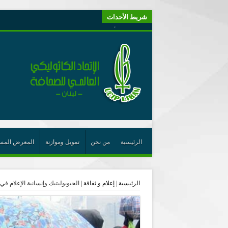
شريط الأحداث
“لبنانيون من أجل الكيان” (اتحاد اورا) : طرح رئيس الجمهو
يتبع في معنى الأعجوبة
ترشيح أسعد جوان لجائزة نوبل يعزّز تثبيت
احتفالات عيد القديس شربل تتواصل في بقاعكفرا…
رئيسة أوسيب لبنان تلتقي غبطة البطريرك وتطلع على نشاطا
الراعي: القديس شربل هو الزرع الجيد الذي أثمر في حقل ال
الأعجوبة في المسيحيّة: معنًى وحدًّا
من يختصر الله يجعل الدين خطرًا
الرئيسية
من نحن
تمويل وموازنة
المعرض المس
لقاء إعلامي لمكتب راعوية الشبيبة- بكركي
أيّ عيش مشترك نريد؟
الرئيسية
|
إعلام و ثقافة
|
الجيوبوليتيك وإنسانية الإعلام ف
الجامعة الأنطونية تخرج طلاب دفعة 2026 وتدعوهم لأن يكونوا بذور نجاح في كل العالم