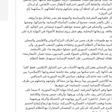
 المأساة، والتقاط أكثر الصور احترافية لأطفال تحت الأنقاض، أو لرجال
لذي يمكنه في أي لحظة أن يودي بحياتهم وحياة أطفالهم، لا يمكنهما بأي
ي النبيل».
ل خلفياتهم المعرفية والسياسية والمهنية هم بشر يتفاعل مع ما يوثقه،
 لكن بالقدر نفسه، صحيح أن تعليب المأساة الإنسانية، واختزالها، وضخها
 العالمي، والتحكم في دفق شحنة عواطف المودة لمشاعر عبر العالم، كل
قة، ورديفاتها المحلية، وهو عمل يروم تسليط الأضواء في النهاية تارة على
ن.
سجمة مع طموحات طرف معين من أطراف النزاع الدولي والإقليمي والمحلي
سية مفادها أن النظام السوري وحلفاءه يقتلون الشعب السوري، وأن
فا من أبناء الشعب السوري الذي حصلوا «بطريقة ما» على الأسلحة،
ي ضد هذا النظام، وبالتالي فسواء قضى المدنيون نتيجة حصار «المعارضة»
حلفائه لمعاقل المسلحين، فإن النغمة الإنسانية تستهدف فقط النظام
عنوان الإنساني يقفز إلى واجهة الأحداث في حيز التداول الإعلامي، فقط كلما
أدائها، إلى عدم تمكنها من توفير بيئة حاضنة لمشروعها «الإسلامي» بين
 كلما كانت ثمة حاجة إلى توظيف سياسي للأزمة السورية في السياقين
ية اللاجئين السوريين وما يرتبط بها من مشاكل ولوجهم وتحملهم من طرف
ق المسألة الإنسانية ليست «إنسانية» في جوهرها.
يها وفي أحيائها الشرقية، ليس إيذانا بنهاية الأزمة السورية، لا سيما على
 متمركزا في ريف حلب وإدلب وريفها، وأرياف حمص وحماة واللاذقية
عن حصار «داعش» لدير الزور ووجوده في الحسكة والرقة وريفيهما.
عدما توقفت العمليات العسكرية الأميركية، تزامنا مع ارتفاع إيقاع الحسم
برى في المعركة، لم يكن في يد المعسكر المتعارك مع النظام السوري