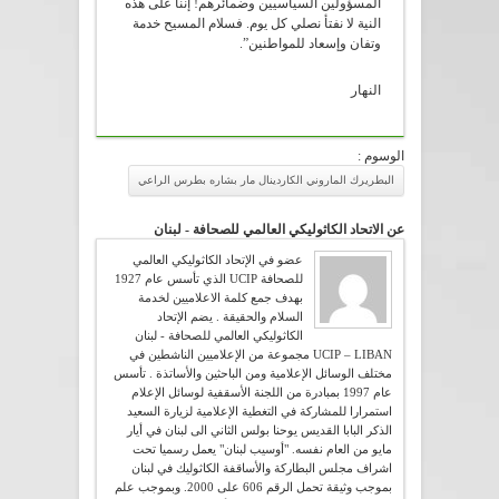
المسؤولين السياسيين وضمائرهم! إننا على هذه
النية لا نفتأ نصلي كل يوم. فسلام المسيح خدمة
وتفان وإسعاد للمواطنين”.
النهار
الوسوم :
البطريرك الماروني الكاردينال مار بشاره بطرس الراعي
عن الاتحاد الكاثوليكي العالمي للصحافة - لبنان
عضو في الإتحاد الكاثوليكي العالمي
للصحافة UCIP الذي تأسس عام 1927
بهدف جمع كلمة الاعلاميين لخدمة
السلام والحقيقة . يضم الإتحاد
الكاثوليكي العالمي للصحافة - لبنان
UCIP – LIBAN مجموعة من الإعلاميين الناشطين في
مختلف الوسائل الإعلامية ومن الباحثين والأساتذة . تأسس
عام 1997 بمبادرة من اللجنة الأسقفية لوسائل الإعلام
استمرارا للمشاركة في التغطية الإعلامية لزيارة السعيد
الذكر البابا القديس يوحنا بولس الثاني الى لبنان في أيار
مايو من العام نفسه. "أوسيب لبنان" يعمل رسميا تحت
اشراف مجلس البطاركة والأساقفة الكاثوليك في لبنان
بموجب وثيقة تحمل الرقم 606 على 2000. وبموجب علم