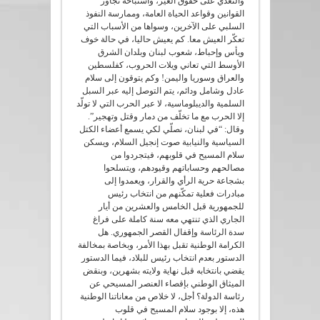
والتعدّي على حقوق الغير، واستباحة تجاوز
القوانين وقواعد الحياة العامة، وممارسة النفوذ
السلبي على الآخرين، وسواها من الأسباب التي
تعكّر العيش معا. كم يعيش حاليا، في حالة خوف
ويأس وإحباط، شعوب لبنان وبلدان الشرق
الأوسط التي تعاني ويلات الحروب، كفلسطين
والعراق وسوريا واليمن! وكم يتوقون إلى سلام
عادل وشامل ودائم، يتم التوصل إليه عبر السبل
السلمية والديبلوماسية، لا عبر الحرب التي لا تولّد
إلا الحرب مع ما تخلّف من دمار وقتل وتهجير”.
وقال: “في لبنان، نصلّي لكي يسمع أعضاء الكتل
السياسية والنيابية صوت إنجيل السلام، ويسكن
سلام المسيح في قلوبهم، فيتجردوا من
مصالحهم وحساباتهم وقيودهم، ويتسلحوا
بشجاعة حرية الرأي والقرار، ويعمدوا إلى
مبادرات فعلية تمكّنهم من انتخاب رئيس
للجمهورية قبل الخامس والعشرين من أيار
الجاري الذي تنتهي معه سنة كاملة على فراغ
سدة الرئاسة وإقفال القصر الجمهوري. هل
الكرامة الوطنية تقبل بهذا الأمر، وبخاصة بمخالفة
الدستور بعدم انتخاب رئيس للبلاد، فيما الدستور
يقضي بانتخابه قبل نهاية ولايته بشهرين، وبنقض
الميثاق الوطني بإقصاء العنصر المسيحي عن
رئاسة الدولة؟ أجل، لا خلاص من معاناتنا الوطنية
هذه، إلا بوجود سلام المسيح في قلوب