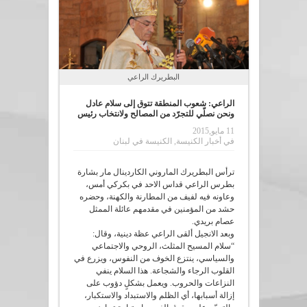
البطريرك الراعي
الراعي: شعوب المنطقة تتوق إلى سلام عادل
ونحن نصلّي للتجرّد من المصالح ولانتخاب رئيس
11 مايو,2015
في
أخبار الكنيسة
,
الكنيسة في لبنان
ترأس البطريرك الماروني الكاردينال مار بشارة
بطرس الراعي قداس الاحد في بكركي أمس،
وعاونه فيه لفيف من المطارنة والكهنة، وحضره
حشد من المؤمنين في مقدمهم عائلة الممثل
عصام بريدي.
وبعد الانجيل ألقى الراعي عظة دينية، وقال:
“سلام المسيح المثلث، الروحي والاجتماعي
والسياسي، ينتزع الخوف من النفوس، ويزرع في
القلوب الرجاء والشجاعة. هذا السلام ينفي
النزاعات والحروب. ويعمل بشكلٍ دؤوب على
إزالة أسبابها، أي الظلم والاستبداد والاستكبار،