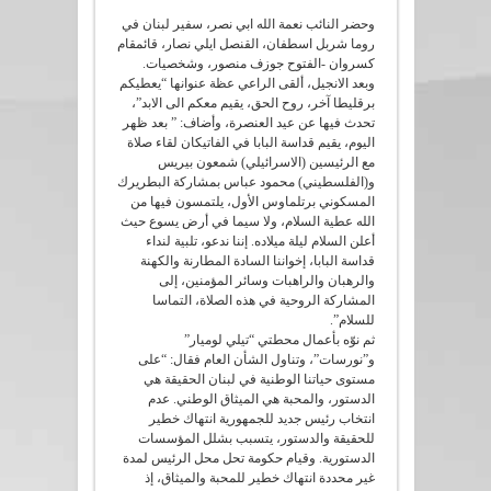
وحضر النائب نعمة الله ابي نصر، سفير لبنان في
روما شربل اسطفان، القنصل ايلي نصار، قائمقام
كسروان -الفتوح جوزف منصور، وشخصيات.
وبعد الانجيل، ألقى الراعي عظة عنوانها “يعطيكم
برقليطا آخر، روح الحق، يقيم معكم الى الابد”،
تحدث فيها عن عيد العنصرة، وأضاف: ” بعد ظهر
اليوم، يقيم قداسة البابا في الفاتيكان لقاء صلاة
مع الرئيسين (الاسرائيلي) شمعون بيريس
و(الفلسطيني) محمود عباس بمشاركة البطريرك
المسكوني برتلماوس الأول، يلتمسون فيها من
الله عطية السلام، ولا سيما في أرض يسوع حيث
أعلن السلام ليلة ميلاده. إننا ندعو، تلبية لنداء
قداسة البابا، إخواننا السادة المطارنة والكهنة
والرهبان والراهبات وسائر المؤمنين، إلى
المشاركة الروحية في هذه الصلاة، التماسا
للسلام”.
ثم نوّه بأعمال محطتي “تيلي لوميار”
و”نورسات”، وتناول الشأن العام فقال: “على
مستوى حياتنا الوطنية في لبنان الحقيقة هي
الدستور، والمحبة هي الميثاق الوطني. عدم
انتخاب رئيس جديد للجمهورية انتهاك خطير
للحقيقة والدستور، يتسبب بشلل المؤسسات
الدستورية. وقيام حكومة تحل محل الرئيس لمدة
غير محددة انتهاك خطير للمحبة والميثاق، إذ