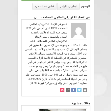
الوسوم :
البطريرك الراعي
قداس أحد العنصرة
عن الاتحاد الكاثوليكي العالمي للصحافة - لبنان
عضو في الإتحاد الكاثوليكي العالمي
للصحافة UCIP الذي تأسس عام 1927
بهدف جمع كلمة الاعلاميين لخدمة
السلام والحقيقة . يضم الإتحاد
الكاثوليكي العالمي للصحافة - لبنان
UCIP – LIBAN مجموعة من الإعلاميين الناشطين في
مختلف الوسائل الإعلامية ومن الباحثين والأساتذة . تأسس
عام 1997 بمبادرة من اللجنة الأسقفية لوسائل الإعلام
استمرارا للمشاركة في التغطية الإعلامية لزيارة السعيد
الذكر البابا القديس يوحنا بولس الثاني الى لبنان في أيار
مايو من العام نفسه. "أوسيب لبنان" يعمل رسميا تحت
اشراف مجلس البطاركة والأساقفة الكاثوليك في لبنان
بموجب وثيقة تحمل الرقم 606 على 2000. وبموجب علم
وخبر من الدولة اللبنانية رقم 122/ أد، تاريخ 12/4/2006.
شعاره :" تعرفون الحق والحق يحرركم " (يوحنا 8:38 ).
مقالات مشابهة