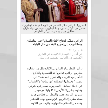
البطريرك الراعي خلال القداس في كابيلا القيامة - البطريرك
صفير في بكركي امس، وبدا البطريرك نرسيس، والمطران
غطاس هزيم ومطارنة من كل الطوائف
الراعي صلـّى لنجاح “لقاء السلام” في الفاتيكان
ودعا النواب إلى إخراج البلاد من حال البلبلة
9 يونيو,2014
في
أخبار الكنيسة
,
الكنيسة في الشرق
,
الكنيسة في العالم
,
الكنيسة في لبنان
ترأس البطريرك الماروني الكاردينال مار بشارة
بطرس الراعي قداس أحد العنصرة والذكرى
التأسيسية الرابعة والعشرين لمحطة “تيلي
لوميار” وقنواتها الفضائية “نورسات” و”الشباب”،
في كابيلا القيامة – البطريرك صفير في بكركي،
وعاونه بطريرك الأرمن الكاثوليك نرسيس
بدروس التاسع عشر والمطران غطاس هزيم
ممثلا بطريرك الروم الأرثوذكس يوحنا العاشر،
وعدد من المطارنة الموارنة ولفيف من الكهنة.