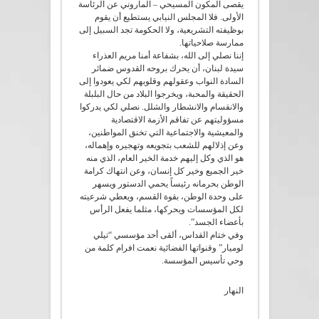
يقصى المكون المسيحي – الماروني عن الرئاسة
الأولى. فلا المجلس النيابي يستطيع أن يقوم
بوظيفته التشريعية، ولا الحكومة تجد السبيل إلى
ممارسة صلاحياتها.
إننا نصلي إلى الله، بشفاعة أمنا مريم العذراء
سيدة لبنان، أن يحرك بروحه القدوس ضمائر
السادة النواب وعقولهم وقلوبهم لكي يعودوا إلى
الحقيقة والمحبة، ويخرجوا البلاد من حال البلبلة
والانقسام والانشطار والشلل. نصلي لكي يدركوا
مسؤوليتهم عن تفاقم الأزمة الاقتصادية
والمعيشية والاجتماعية التي تخنق المواطنين،
وعن إذلالهم للشعب بتجويعه وتهجيره وإهماله،
هو الذي وكل إليهم خدمة الخير العام، الذي منه
خير الجميع وخير كل إنسان، وعن انتهاك كرامة
الوطن بحرمانه رئيساً يحمي الدستور ويسهر
على وحدة الوطن، بقوة القسم، ويعطي شرعيته
لكل المؤسسات ويحركها، مثلما يفعل الرأس
بأعضاء الجسد”.
وفي ختام القداس، ألقى أحد مؤسسي “تيلي
لوميار” وقنواتها الفضائية نعمت افرام كلمة من
وحي تأسيس المؤسسة.
النهار