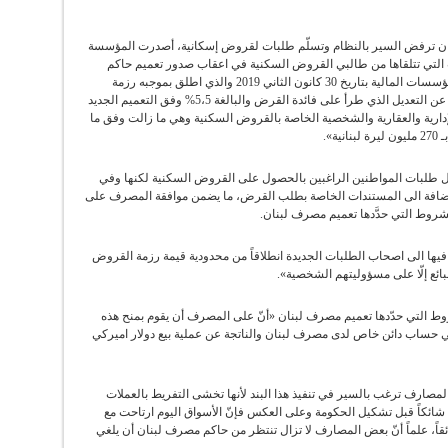
ان ترفض السير بالنظام وتسلّم طلبات لقروض إسكانية، أصدرت المؤسسة
ت التي تتلقاها من طالبي القروض السكنية في اعقاب صدور تعميم حاكم
مصرف لبنان (وسيط 515) الموجَّه الى المصارف والمؤسسات المالية بتاريخ 30 كانون الثاني 2019 والذي اطلق بموجبه رزمة
جديدة من القروض السكنية، وأكدت في بيان أنه «عدا عن التعديل الذي طرأ على فائدة القرض والبالغة 5،5% وفق التعميم الجديد
الإدارية والعقارية والشخصية الخاصة بالقروض السكنية وهي ما زالت وفق ما
ة».
ل طلبات المواطنين الراغبين بالحصول على القروض السكنية لكنها وفي
الإضافة الى المستندات الخاصة بطلب القرض، ما يضمن موافقة المصرف على
لشروط التي حدَّدها تعميم مصرف لبنان.
فيها الى اصحاب الطلبات الجديدة انطلاقاً من محدودية قيمة رزمة القروض
بائع إلّا على مسؤوليتهم الشخصية».
روط التي حدّدها تعميم مصرف لبنان «أنّ على المصرف أن يقوم بمنح هذه
 في حساب دائن خاص لدى مصرف لبنان والناتجة عن عملية بيع دولار اميركي
المصارف ترغب بالسير في تنفيذ هذا البند لأنها تخشى التفريط بالعملات
ان شائكاً قبل تشكيل الحكومة وعلى العكس فإنّ الأسواق اليوم ارتاحت مع
ئقاً، علماً أنّ بعض المصارف لا تزال تنتظر من حاكم مصرف لبنان أن يلغي