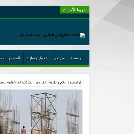
شريط الأحداث
“لبنانيون من أجل الكيان” (اتحاد اورا) : طرح رئيس الجمهو
“الوحدة في التعدّد: إعادة بناء الديمقراطيّة التوافقيّة في لبنا
يتبع في معنى الأعجوبة
ترشيح أسعد جوان لجائزة نوبل يعزّز تثبيت
احتفالات عيد القديس شربل تتواصل في بقاعكفرا…
الرئيسية
من نحن
تمويل وموازنة
المعرض المس
رئيسة أوسيب لبنان تلتقي غبطة البطريرك وتطلع على نشاطا
الراعي: القديس شربل هو الزرع الجيد الذي أثمر في حقل ال
الرئيسية
|
إعلام و ثقافة
|
القروض السكنيّة لم «تُقلع» إنتظا
الأعجوبة في المسيحيّة: معنًى وحدًّا
من يختصر الله يجعل الدين خطرًا
لقاء إعلامي لمكتب راعوية الشبيبة- بكركي
أيّ عيش مشترك نريد؟