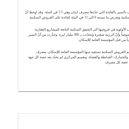
الى جانب ذلك، يبدو أنّ هناك تردّداً لدى بعض المصارف بالسير بالفائدة التي حدّدها مصرف لبنان وهي 5.5 في المئة، وقد لوحظ أنّ
في المئة كفائدة على القروض السكنية.
أولوية في قروضها الى الشقق السكنية التابعة للمشاريع العقارية
الكبيرة التي تدعم إنشاءَها من اجل استرداد أموالها خصوصاً وأنّ الرزمة صغيرة وتحدّدت بـ 300 مليار ليرة. وحذّرت من أنّ السير
وباً من قبل المؤسسة العامة للإسكان.
ليار ليرة المخصّصة لدعم القروض السكنية تستفيد منها المؤسسة العامة للإسكان، مصرف
 والجمارك، الضابطة والقضاة. وتعميم المركزي لم يحدّد بعد حصة كل جهة
أي حصة كل مصرف.