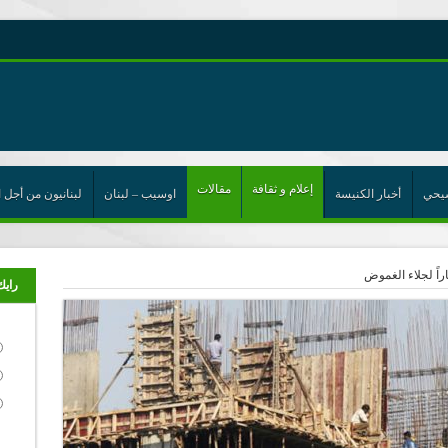
رية حول اللامركزية الموسعة شرط واجب للخروج من حالة الجمود
ن”
إعلام و ثقافة
مقالات
يحي
أخبار الكنيسة
اوسيب – لبنان
لبنانيون من أجل ا
ت الإتحاد
رب
راً لجلاء الغموض
رايك