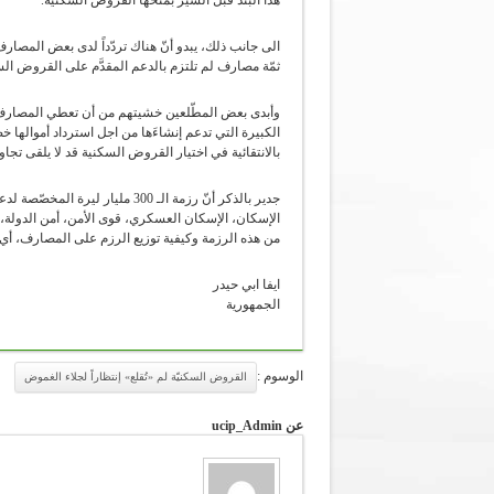
هذا البند قبل السير بمنحها القروض السكنية.
ثمّة مصارف لم تلتزم بالدعم المقدَّم على القروض السكنية وتفرض ما نسبته 9 الى 11 
وأبدى بعض المطّلعين خشيتهم من أن تعطي المصارف ال
بالانتقائية في اختيار القروض السكنية قد لا يلقى تجا
جدير بالذكر أنّ رزمة الـ 300 م
الإسكان، الإسكان العسكري، قوى الأمن، أمن الدولة،
من هذه الرزمة وكيفية توزيع الرزم على المصارف، 
ايفا ابي حيدر
الجمهورية
الوسوم :
القروض السكنيّة لم «تُقلع» إنتظاراً لجلاء الغموض
عن ucip_Admin