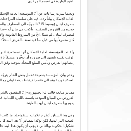
البنود الواردة في تعميم المركزي.
وبعدما سرت إشاعات عن أنّ المؤسسة العامة للإسك
العامة للإسكان بياناً ردت فيه على سلسلة المراجعا
لمصرف لبنان، لم تتبدّل ايٌّ من الشروط القانونية و
كان معمولاً بها من قبل بما فيه سقف القرض المحدَّد بـ 270 مليون ليرة لبناني
وأعلنت المؤسسة العامة للإسكان أنها «مستعدة لقبو
الوقت نفسه تلفتهم الى ضرورة أن يوفّروا مسبقاً ب
إعطائهم القرض وتأمين المبلغ المحدَّد بموجبه وفق ا
وختم بيان المؤسسة بنصيحة تحمل بعض الحذَر يتوجّه 
السكنية ويدعوهم الى «عدم الإرتباط بدفعة اولى مع ال
مصادر متابعة قالت لـ«الجمهورية» إنّ المقصود بالش
القروض من المبالغ المودعة باسمه بالليرة اللبنانية
يقوم بها مصرف لبنان لهذه الغاية».
وفي هذا السياق، تُطرح علامات استفهام إذا ما كانت 
الصعبة التي لديها. لكن تؤكد المصادر أنّ هذا البند ك
تشكيل الحكومة وبالتالي لا يجب أن يكون هذا البند عا