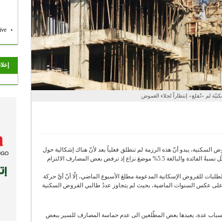
ive
إعلا
يّة لم «تُقلع» إنتظاراً لجلاء الغموض
 السكنية، يبدو أنّ هذه الرزمة لم تنطلق فعلياً بعد لأنّ هناك إشكالية حول
حصة كل مصرف أو مؤسسة من هذه الرزمة، كما تشكّل نسبةُ الفائدة والبالغة 5.5% موضعَ نزاع إذ ترفض بعض المصارف الالتزام
طلبات للقروض الإسكانية المدعومة مطلعَ الأسبوع الماضي، إلّا أنّ أيَّ حركة
 على عكس السنوات الماضية، بحيث لم يتجاوز عددُ طالبي القروض السكنية
 أسباب عدة، يعيدها بعض المطّلعين الى عدم حماسة المصارف للسير ببعض