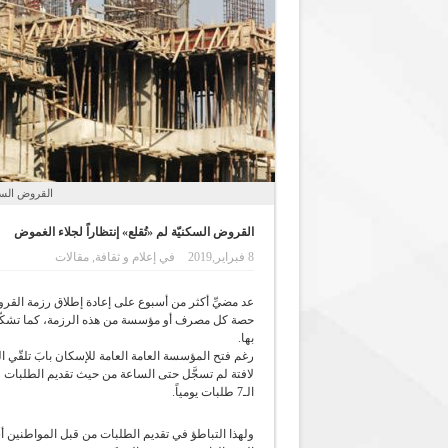
القروض السكن
القروض السكنيّة لم «تُقلع» إنتظاراً لجلاء الغموض
8 فبراير,2019
في
إعلام و ثقافة
,
مقالات
عد مضيِّ أكثر من أسبوع على إعادة إطلاق رزمة القروض
بها.
رغم فتح المؤسسة العامة العامة للإسكان بابَ تلقّي ال
لافتة لم تسجَّل حتى الساعة من حيث تقديم الطلبات
الـ7 طلبات يومياً.
ولهذا التباطؤ في تقديم الطلبات من قبل المواطنين