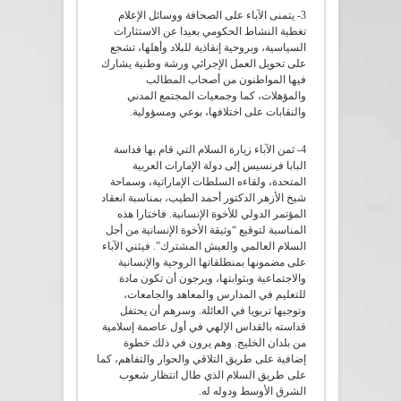
3- يتمنى الآباء على الصحافة ووسائل الإعلام
تغطية النشاط الحكومي بعيدا عن الاستثارات
السياسية، وبروحية إنقاذية للبلاد وأهلها، تشجع
على تحويل العمل الإجرائي ورشة وطنية يشارك
فيها المواطنون من أصحاب المطالب
والمؤهلات، كما وجمعيات المجتمع المدني
والنقابات على اختلافها، بوعي ومسؤولية.
4- ثمن الآباء زيارة السلام التي قام بها قداسة
البابا فرنسيس إلى دولة الإمارات العربية
المتحدة، ولقاءه السلطات الإماراتية، وسماحة
شيخ الأزهر الدكتور أحمد الطيب، بمناسبة انعقاد
المؤتمر الدولي للأخوة الإنسانية. فاختارا هذه
المناسبة لتوقيع “وثيقة الأخوة الإنسانية من أجل
السلام العالمي والعيش المشترك”. فيثني الآباء
على مضمونها بمنطلقاتها الروحية والإنسانية
والاجتماعية وبثوابتها، ويرجون أن تكون مادة
للتعليم في المدارس والمعاهد والجامعات،
وتوجيها تربويا في العائلة. وسرهم أن يحتفل
قداسته بالقداس الإلهي في أول عاصمة إسلامية
من بلدان الخليج. وهم يرون في ذلك خطوة
إضافية على طريق التلاقي والحوار والتفاهم، كما
على طريق السلام الذي طال انتظار شعوب
الشرق الأوسط ودوله له.