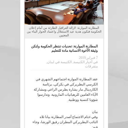
المطارنة الموارنة: لازالة العراقيل الطارئة من أمام إعلان
الحكومة فتكون هدية عيد الاستقلال واعتماد الحوار البناء بين
المعنيين
المطارنة الموارنة: تحديات تنتظر الحكومة ولتكن
وثيقة الأخوة الانسانية مادة للتعليم
7 فبراير,2019
في
أخبار الكنيسة
,
الكنيسة في لبنان
,
متفرقات
عقد المطارنة الموارنة اجتماعهم الشهري في
الكرسي البطريركي في بكركي، برئاسة
الكاردينال مار بشارة بطرس الراعي ومشاركة
الآباء العامين للرهبانيات المارونية. وتدارسوا
شؤونا كنسية ووطنية.
بيان
وفي ختام الاجتماع أصدر المطارنة بيانا تلاه
النائب البطريركي المطران رفيق الورشا، وجاء
فيه: