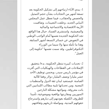
1- يبدي الآباء ارتياحهم إلى تشكيل الحكومة بعد
تسعة أشهر من التجاذبات بشأن حجم التمثيل
والحصص والحقائب، فيما تعطل عمل المجلس
النيابي الجديد، وعلقت التعيينات، وتفاقمت
الأزمة الاقتصادية والاجتماعية والمالية
والمعيشية، واستشرى الفساد. حيال هذا الواقع،
تجد الحكومة الجديدة نفسها أمام الواجب الوطني
في التعويض عن خسائر التسعة أشهر السابقة.
وهذا ما نأمله منها ولا سيما من الوزراء
التكنوقراطيين، وقد سمت نفسها “حكومة إلى
العمل”.
2- تحديات كبيرة تنتظر الحكومة، بدءا بتحقيق
الإصلاحات في القطاعات والهيكليات التي أقرت
في مؤتمر باريس سيدر، وبحسن توظيف الأحد
عشر مليارا ونصف المليار دولار وفقا للآلية
الضامنة. فيستعيد لبنان ثقة الدول والمنظمات
المعنية. ومن تحدياتها تلبية مطالب اللبنانيين التي
باتت معروفة، ومواجهة مشكلة النازحين
السوريين ومقاربتها بواقعية وموضوعية، تأمينا
للظروف الكفيلة بعودتهم إلى ديارهم واسترجاع
حقوقهم المدنية، ومواصلة تاريخهم وثقافتهم.