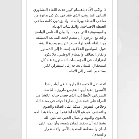
5- واكب الآباء باهتمام كبير حدث اللقاء التشاوري
النيابي الماروني، الذي عقد في بكركي بدعوة من
صاحب الغبطة وبرئاسته. وإذ يؤيدون كلمة صاحب
الغبطة الافتتاحية، والنقاشات الهادئة
والموضوعية التي جرت، والبيان الختامي الواضح
والجامع، يرجون أن تتقدم لجنة المتابعة المنبثقة
من اللقاء بأعمالها، بحيث تترسخ وحدة الرؤية
حول المواضيع الخلافية، إستنادا إلى الدستور
واتفاق الطائف والميثاق الوطني، فلا تكون
اهتزازات في المؤسسات الدستورية عند كل
استحقاق. فلبنان بحاجة إلى استقرار، لكي
يستطيع التقدم إلى الامام.
6- تحتفل الكنيسة المارونية في أواخر هذا
الأسبوع، بعيد أبيها القديس مارون، الناسك
السرياني الأنطاكي، الذي قضى حياته عائشا في
العراء على قمة جبل، صارفا حياته في محبة الله
وخلاص النفوس، منكبا على الصلاة والصوم
والتقشف. فيدعو الآباء أبناءهم الى إحياء هذا العيد
بالتقوى والتوبة وأعمال الخير، سائلين الله
بشفاعته أن يحفظ إيمان شعبه، وأن يمن على
لبنان والمنطقة المعذبة بالأمن والاستقرار
والسلام”.