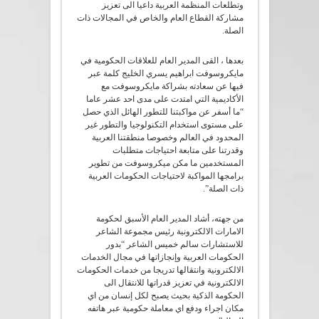
وتطلعات المنظمة العربية داعيا الى تعزيز
مشاركة القطاع العام والخاص في المجالات ذات
الصلة.
بعدها ، القى المدير العام للعلاقات الحكومية في
مايكروسوفت ابراهيم يسري الخليج كلمة عبر
فيها عن سعادته بشراكة مايكروسوفت مع
الأكاديمية التي امتدت على مدى احد عشر عاما
“ما أسفر عن مواكبتنا للتطور الهائل الذي حصل
على مستوى استخدام التكنولوجيا والتطور غير
المحدود في العالم وخصوصا منطقتنا العربية
وقدرتنا على متابعة احتياجات متطلبات
المستخدمين ما مكن ميكروسوفت من تطوير
برامجها المواكبة لاحتياجات الحكومات العربية
ذات الصلة”.
من جهته، أشاد المدير العام الأسبق لحكومة
الامارات الالكترونية رئيس مجموعة الشاعر
للاستشارات سالم خميس الشاعر “بدور
الحكومات العربية وإنجازاتها في مجال الخدمات
الالكترونية وانتقالها تدريجا من خدمات الحكومات
الالكترونية في تعزيز قدراتها للانتقال الى
الحكومة الذكية بحيث يصبح لكل إنسان من اي
مكان اجراء ودفع اي معاملة حكومية عبر هاتفه