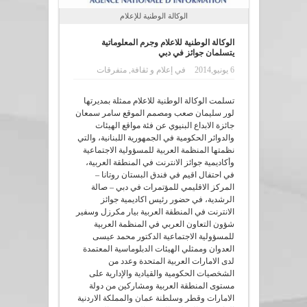
الوكالة الوطنية للإعلام
الوكالة الوطنية للاعلام وجرم المعلوماتية
يتسلمان جوائز في دبي
6 يونيو,2014
في
إعلام و ثقافة
,
متفرقات
تسلمت الوكالة الوطنية للاعلام ممثلة بمديرتها
لور سليمان صعب ومصمم الموقع سامر سمعان
جائزة الابداع البنيوي عن فئة مواقع الهيئات
والدوائر الحكومية في الجمهورية اللبنانية، والتي
نظمتها المنظمة العربية للمسؤولية الاجتماعية
وأكاديمية جوائز الانترنت في المنطقة العربية،
في احتفال اقيم في فندق البستان روتانا –
المركز الاقليمي للمؤتمرات في دبي – صالة
الرشدية، في حضور رئيس اكاديمية جوائز
الانترنت في المنطقة العربية بيار مكرزل وسفير
شؤون التعاون العربي في المنظمة العربية
للمسؤولية الاجتماعية الدكتور محمد عيسى
العدوان وممثلي الهيئات الدبلوماسية المعتمدة
لدى الامارات العربية المتحدة وعدد من
الشخصيات الحكومية والقيادية والإدارية على
مستوى المنطقة العربية ومشاركين من دولة
الامارات وقطر وسلطنة عمان والمملكة الاردنية