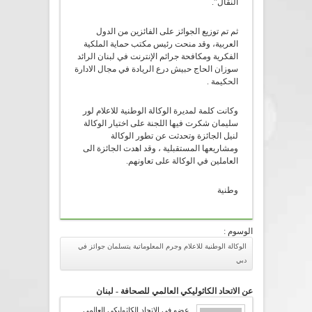
النقال”.
ثم تم توزيع الجوائز على الفائزين من الدول
العربية، وقد منحت رئيس مكتب حماية الملكية
الفكرية ومكافحة جرائم الإنترنت في لبنان الرائد
سوزان الحاج حبيش درع الريادة في مجال الادارة
الحكيمة .
وكانت كلمة لمديرة الوكالة الوطنية للاعلام لور
سليمان شكرت فيها اللجنة على اختيار الوكالة
لنيل الجائزة وتحدثت عن تطور الوكالة
ومشاريعها المستقبلية ، وقد اهدت الجائزة الى
العاملين في الوكالة على تعاونهم.
وطنية
الوسوم :
الوكالة الوطنية للاعلام وجرم المعلوماتية يتسلمان جوائز في
دبي
عن الاتحاد الكاثوليكي العالمي للصحافة - لبنان
عضو في الإتحاد الكاثوليكي العالمي