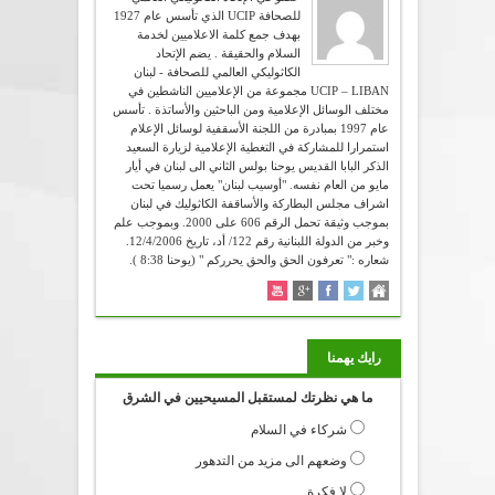
للصحافة UCIP الذي تأسس عام 1927
بهدف جمع كلمة الاعلاميين لخدمة
السلام والحقيقة . يضم الإتحاد
الكاثوليكي العالمي للصحافة - لبنان
UCIP – LIBAN مجموعة من الإعلاميين الناشطين في
مختلف الوسائل الإعلامية ومن الباحثين والأساتذة . تأسس
عام 1997 بمبادرة من اللجنة الأسقفية لوسائل الإعلام
استمرارا للمشاركة في التغطية الإعلامية لزيارة السعيد
الذكر البابا القديس يوحنا بولس الثاني الى لبنان في أيار
مايو من العام نفسه. "أوسيب لبنان" يعمل رسميا تحت
اشراف مجلس البطاركة والأساقفة الكاثوليك في لبنان
بموجب وثيقة تحمل الرقم 606 على 2000. وبموجب علم
وخبر من الدولة اللبنانية رقم 122/ أد، تاريخ 12/4/2006.
شعاره :" تعرفون الحق والحق يحرركم " (يوحنا 8:38 ).
رايك يهمنا
ما هي نظرتك لمستقبل المسيحيين في الشرق
شركاء في السلام
وضعهم الى مزيد من التدهور
لا فكرة