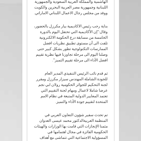
الهاشمية والمملكة العربية السعودية والجمهورية
اللبنانية وجمهورية مصر العربية البحرين والكويت
ووفد من مجلس رجال الاعمال اللبناني الاماراتي.
بداية رحب رئيس الاكاديمية بيار مكرزل بالحضور،
وقال:”إن الأكاديمية التي تحتفل اليوم بالدورة
الخامسة من مسابقة درع الحكومة الالكترونية
تلفت الى أن مستوى تطبيق نظريات افضل
الممارسات التكنولوجية تطور بشكل كبير حتى
وصلنا اليوم الى مرحلة تجاوزنا فيها نظرية تقييم
افضل الأداء الى مرحلة تقييم التميز”.
ثم قدم نائب الرئيس التنفيذي المدير العام
للجودة الشاملة المهندس سيزار مكرزل ومقرر
لجنة التحكيم للجوائز الحكومية رولان ابي نجم
عرضا شاملا لاعمال ومهام لجنة التقييم التي
تعتمد المعايير الدولية المتبعة في نظام الامم
المتحدة لتقييم جودة الأداء والتميز.
تم تحدث سفير شؤون التعاون العربي في
المنظمة العربيةالدكتور محمد عيسى العدوان
مثمنا الإنجازات التي قامت بها الوزارات والهيئات
الحكومية الفائزة في مجال اهتمامها في
المسؤولية الاجتماعية التي تتماشى مع أهداف