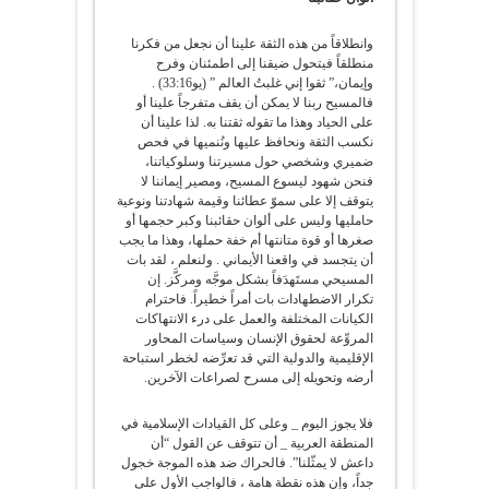
وانطلاقاً من هذه الثقة علينا أن نجعل من فكرنا
منطلقاً فيتحول ضيقنا إلى اطمئنان وفرح
وإيمان،” ثقوا إني غلبتُ العالم ” (يو33:16) .
فالمسيح ربنا لا يمكن أن يقف متفرجاً علينا أو
على الحياد وهذا ما تقوله ثقتنا به. لذا علينا أن
نكسب الثقة ونحافظ عليها ونُنميها في فحص
ضميري وشخصي حول مسيرتنا وسلوكياتنا،
فنحن شهود ليسوع المسيح، ومصير إيماننا لا
يتوقف إلا على سموّ عطائنا وقيمة شهادتنا ونوعية
حامليها وليس على ألوان حقائبنا وكبر حجمها أو
صغرها أو قوة متانتها أم خفة حملها، وهذا ما يجب
أن يتجسد في واقعنا الأيماني . ولنعلم ، لقد بات
المسيحي مستَهدَفاً بشكل موجَّه ومركَّز. إن
تكرار الاضطهادات بات أمراً خطيراً. فاحترام
الكيانات المختلفة والعمل على درء الانتهاكات
المروِّعة لحقوق الإنسان وسياسات المحاور
الإقليمية والدولية التي قد تعرِّضه لخطر استباحة
أرضه وتحويله إلى مسرح لصراعات الآخرين.
فلا يجوز اليوم _ وعلى كل القيادات الإسلامية في
المنطقة العربية _ أن تتوقف عن القول “أن
داعش لا يمثّلنا”. فالحراك ضد هذه الموجة خجول
جداً، وإن هذه نقطة هامة ، فالواجب الأول على