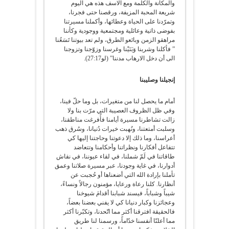
والمكانة والكلمة ومع الاسف هذه هي اليوم
شريعة المحبة المزيفة، ورقصنا حتى فجرنا،
وتمرّدنا على الحياة وعطائها، وأكملنا مسيرتنا
بفوضى ذاتية وعائلية ومجتمعية ووجودية وكأننا
مراهقو الزمن وبائعو الطرق، ولم تعد بيوتنا تَسَعُنا
” فأكلنا وشربنا وَبَنَيْنا وغرسنا وزوّجنا وتزوجنا
الى أن دخل الارهاب مدننا” (لو27:17).
إنجيلنا وصليبنا
أمام ما يحصل لنا من متغيرات، بل وما حلّ فينا،
وفي ظل الظروف العصيبة التي مرّت بنا ولا
زالت تشاطرنا مسيرة أيامنا فأُفرغت مناطقنا،
وسلبت أمتعتنا، ونُهبت خيرات دُنيانا، وسُرق ذهب
أعراسنا، وما ذلك إلا دعوتنا وحاجتنا إليها كي
تتفاعل أفكارنا ونظراتنا وأحكامنا وتتعاضد
طاقاتنا في لَمّ شملنا، في لقاء عيوننا، في نقاش
أدوارنا، في غاية وجودنا، عبر مسيرة صلاتنا وعمق
تأملنا بإرادة الله التي أضعناها أو حُجبت عن
أنظارنا. كلنا رعاة ورعايا، مؤمنون رجالاً ونساءً،
شيباً وشباباً، فيسند شبابنا أقدامَ شيوخنا
وعجائزنا وكبار دنيانا كي لا يفني بعضنا بعضاً،
فالحقيقة افترقنا أكثر مما اتّحدنا، وتكبّرنا أكثر
مما أعلنّا أنفسنا خدّاماً، ورسمنا لنا طريق