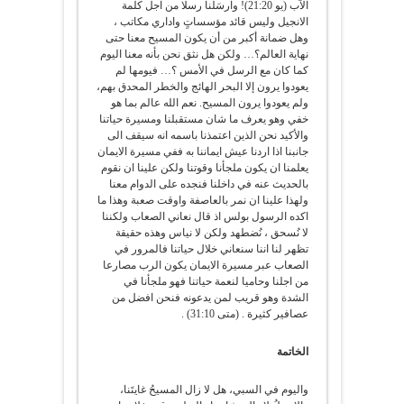
الآب (يو 21:20)! وارسَلَنا رسلا من اجل كلمة
الانجيل وليس قائد مؤسساتٍ واداري مكاتب ،
وهل ضمانة أكبر من أن يكون المسيح معنا حتى
نهاية العالم؟… ولكن هل نثق نحن بأنه معنا اليوم
كما كان مع الرسل في الأمس ؟… فيومها لم
يعودوا يرون إلا البحر الهائج والخطر المحدق بهم،
ولم يعودوا يرون المسيح. نعم الله عالم بما هو
خفي وهو يعرف ما شان مستقبلنا ومسيرة حياتنا
والأكيد نحن الذين اعتمذنا باسمه انه سيقف الى
جانبنا اذا اردنا عيش ايماننا به ففي مسيرة الايمان
يعلمنا ان يكون ملجأنا وقوتنا ولكن علينا ان نقوم
بالحديث عنه في داخلنا فنجده على الدوام معنا
ولهذا علينا ان نمر بالعاصفة واوقت صعبة وهذا ما
اكده الرسول بولس اذ قال نعاني الصعاب ولكننا
لا نُسحق ، نُضطهد ولكن لا نياس وهذه حقيقة
تظهر لنا اننا سنعاني خلال حياتنا فالمرور في
الصعاب عبر مسيرة الايمان يكون الرب مصارعا
من اجلنا وحاميا لنعمة حياتنا فهو ملجأنا في
الشدة وهو قريب لمن يدعونه فنحن افضل من
عصافير كثيرة . (متى 31:10) .
الخاتمة
واليوم في السبي، هل لا زال المسيحُ غايتَنا،