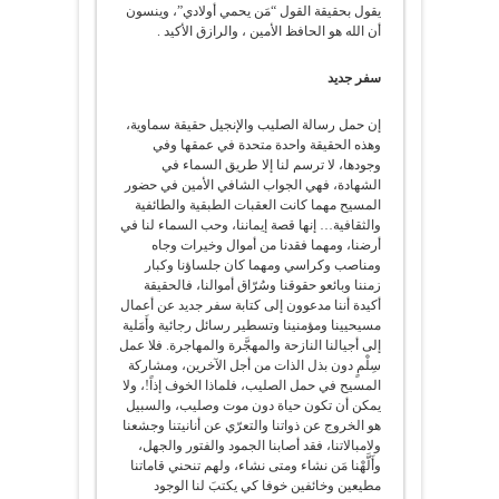
يقول بحقيقة القول “مَن يحمي أولادي”، وينسون
أن الله هو الحافظ الأمين ، والرازق الأكيد .
سفر جديد
إن حمل رسالة الصليب والإنجيل حقيقة سماوية،
وهذه الحقيقة واحدة متحدة في عمقها وفي
وجودها، لا ترسم لنا إلا طريق السماء في
الشهادة، فهي الجواب الشافي الأمين في حضور
المسيح مهما كانت العقبات الطبقية والطائفية
والثقافية… إنها قصة إيماننا، وحب السماء لنا في
أرضنا، ومهما فقدنا من أموال وخيرات وجاه
ومناصب وكراسي ومهما كان جلساؤنا وكبار
زمننا وبائعو حقوقنا وسُرّاق أموالنا، فالحقيقة
أكيدة أننا مدعوون إلى كتابة سفر جديد عن أعمال
مسيحيينا ومؤمنينا وتسطير رسائل رجائية وأَمَلية
إلى أجيالنا النازحة والمهجَّرة والمهاجرة. فلا عمل
سِلْمٍ دون بذل الذات من أجل الآخرين، ومشاركة
المسيح في حمل الصليب، فلماذا الخوف إذاً!، ولا
يمكن أن تكون حياة دون موت وصليب، والسبيل
هو الخروج عن ذواتنا والتعرّي عن أنانيتنا وجشعنا
ولامبالاتنا، فقد أصابنا الجمود والفتور والجهل،
وأَلَّهْنا مَن نشاء ومتى نشاء، ولهم تنحني قاماتنا
مطيعين وخائفين خوفا كي يكتبَ لنا الوجود