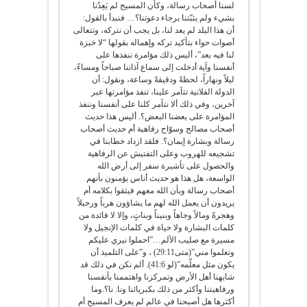
لسنا أصحاب رسالة، وكأن المسيح لم يَعِدُنا
بشيء ولم يثبّتنا برجاء دعوتنا؟… فنبدأ بالقول:
أن هذا البلد لم يعد لنا، بل يجب أن نتركه، وتتعالى
أصوات حواء بتأكيد تركه وإهماله بقولها “لا خبزة
لنا فيه بعد”، أليس ذلك مؤامرة ننفذها على
أنفسنا وآية أدخلت إلى سماع آذاننا صباحاً ومساءً،
ليلاً ونهاراً، لحظةً ودقيقةً وساعة، ونقول: أن
الدولة الفلانية تتآمر علينا، تنفذ مؤامرتها عبر
آخرين، وفي ذلك ألا نتآمر كلنا على أنفسنا وننفذ
المؤامرة على بعضنا البعض؟. أليس هذا حديث
أصحاب مصالح وسوّاح رفاهية أم حديث أصحاب
رسالة وبشارة إيمان؟. فلقد ازداد خطابنا في
تشجيعه للهروب وعلى التفتيش عن الرفاهية
والحصول على تأشيرة سفر إلى أرض الله
الواسعة، هل هذا هو حديث أناس يؤمنون بأنهم
أصحاب رسالة وبأن الله معهم فيثقوا بكلامه أم
يريدون أن يعمل الله لهم ما يشاؤون هرباً ورحيلاً
وهجرةً ومالاً وجاهاً وبنيناً وبناتٍ، وإلا لا فائدة من
كلمات البشارة ولا حياة في كلمات الإنجيل ولا
مسيرة مع صليب الألم…”احملوا نيري عليكم
وتعلموا مني”(متى29:11) ، و”على التلميذ أن
يكون مثل معلّمه”(لو 41:6). ألم نكن في ذلك قد
شابهنا أهل الأرض وتمركزنا واهتممنا بأنفسنا
ورفاهيتنا وأكثر من ذلك بكبريائنا ونا. نا؟.وما
أكثرها هل أصبحنا في عالم لم يعرف المسيح أم