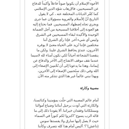
الأخوة الإسلام أن يكونوا صوتاً فاعلاً وأكيداً للدفاع
عن المسيحيين، فالإرهاب شوّه الدين الإسلامي
كما كفّر الديانات المختلفة عنه ، كي لا يقول
التاريخ أنّ إلأسلام والعروبة مسؤولان عما جرى
ويجري تجاه إضطهاد المسيحيين. فما نحتاج إليه
هو العودة إلى أخلاقنا المسيحية من أجل الضمانة
الوحيدة والأكيدة لبقاء المسيحيين في الشرق
وليس أي شيء آخر. فإذا رأى الشرق أننا
مختلفين فإننا نُزيد على الحياة معنىً لا يوفره
الآخرون، عندئذٍ يحافظ الشرق علينا. ولكن ما
ينقصنا الشجاعة أحياناً لكي نكون أمناء لله لاسيما
عندما نقف موقف الانفتاح إلى الآخر والدفاع عن
إيماننا، وهذا ما يدعونا إلى أن نُحْسِنَ الإصغاء إلى
الله وفي ذلك سنُحسِن الإصغاء إلى الآخرين،
وبهذا نبني عالماً غير هذا الذي نتذمّر منه الآن.
مصيبة وكارثة
أمام عالم المصيبة التي حلّت بمؤمنينا وكنائسنا،
والكارثة التي أودت برحيل أبنائنا وضياع أموالنا
وممتلكاتنا وفقدان خيراتنا. ألا يقودنا ذلك إلى ما
قاله الرب يسوع:”اكنزوا لكم كنوزاً في السماء
حيث لا يصل إليها سارق ولا يفسدها سوس
(داعش)”؟. أليس أمام هذا كله نتصرف وكأننا