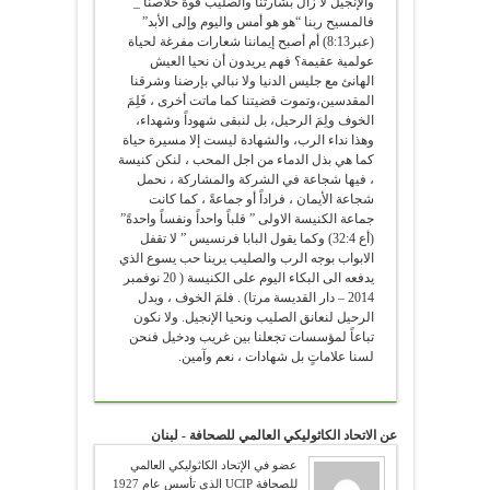
والإنجيلُ لا زال بشارتنا والصليب قوة خلاصنا _
فالمسيح ربنا “هو هو أمس واليوم وإلى الأبد”
(عبر8:13) أم أصبح إيماننا شعارات مفرغة لحياة
عولمية عقيمة؟ فهم يريدون أن نحيا العيش
الهانئ مع جليس الدنيا ولا نبالي بإرضنا وشرقنا
المقدسين،وتموت قضيتنا كما ماتت أخرى ، فَلِمَ
الخوف ولِمَ الرحيل، بل لنبقى شهوداً وشهداء،
وهذا نداء الرب، والشهادة ليست إلا مسيرة حياة
كما هي بذل الدماء من اجل المحب ، لنكن كنيسة
، فيها شجاعة في الشركة والمشاركة ، نحمل
شجاعة الأيمان ، فراداً أو جماعةً ، كما كانت
جماعة الكنيسة الاولى ” قلباً واحداً ونفساً واحدةً”
(أع 32:4) وكما يقول البابا فرنسيس ” لا تقفل
الابواب بوجه الرب والصليب يرينا حب يسوع الذي
يدفعه الى البكاء اليوم على الكنيسة ( 20 نوفمبر
2014 – دار القديسة مرتا) . فلمَ الخوف ، وبدل
الرحيل لنعانق الصليب ونحيا الإنجيل. ولا نكون
تباعاً لمؤسسات تجعلنا بين غريب ودخيل فنحن
لسنا علاماتٍ بل شهادات ، نعم وآمين.
عن الاتحاد الكاثوليكي العالمي للصحافة - لبنان
عضو في الإتحاد الكاثوليكي العالمي
للصحافة UCIP الذي تأسس عام 1927