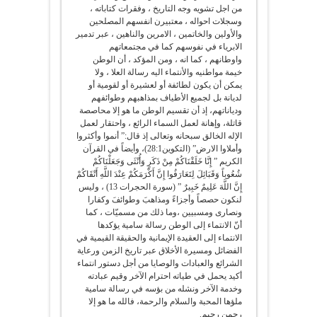
من اجل تشويه وجه التاريخ ، وفقرات كتاباته ،
وسجلات احواله ، معتبيرن انفسهم المصلحين
والأولين والخاتمين ، الامرين والناهين ، عبر تدمير
الابرياء في نفوسهم كما في مجتمعاتهم
واوطانهم ، كما انه ، ومن المؤكد ، أن الوطن
خيمة مواطنيه والأنتماء اليه رسالة العلا ، ولا
يمكن أن يكون لطائفة أو لعشيرة أو لقومية أو
لديانة بل لجميع الأطياف بمذاهبهم وطوائفهم
ودياناتهم، إذ أن تقسيم الوطن ما هو إلا محاصصة
قاتلة، وإهانة لعمل السماء الرائع ، واحتقار لعمل
الإله الخالق سبحانه وتعالى إذ قال:” أنموا وأكثروا
وأملاوا الارض” (التكوين28:1)، وأيضاً في القرآن
الكريم ” إِنَّا خَلَقْنَاكُمْ مِنْ ذَكَرٍ وَأُنْثَى وَجَعَلْنَاكُمْ
شُعُوباً وَقَبَائِلَ لِتَعَارَفُوا إِنَّ أَكْرَمَكُمْ عِنْدَ اللَّهِ أَتْقَاكُمْ
إِنَّ اللَّهَ عَلِيمٌ خَبِيرٌ ” (سورة الحجرات 13) ، وليس
لنكون حصصاً وأجزاءً ومذاهبَ وطوائفَ وكفارا
ونصارى ومسبيين ،وما ذلك من مسميّات ، كما
أنّ الانتماء إلى الوطن رسالة سامية يؤكدها
الانتماء إلى العقيدة الإيمانية والحقيقة القيمية في
الفضائل ومسيرة الأخلاق عبر تاريخ الزمن ورعاية
الشرائع والعبادات والوصايا من أجل دستور انتماء
أكيد يحمل في طياته احترام الآخر وقيم عبادته
وخدمة الآخر ونشله من بؤسه في رسالة سامية
ملؤها المحبة والسلام والرحمة، فالله ما هو إلا
رحمن رحيم.