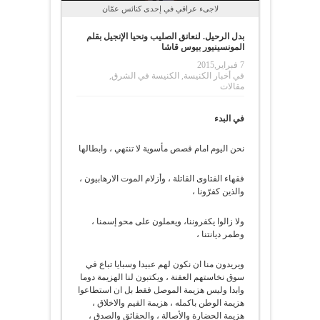
لاجىء عراقي في إحدى كنائس عمّان
بدل الرحيل. لنعانق الصليب ونحيا الإنجيل بقلم
المونسينيور بيوس قاشا
7 فبراير,2015
في
أخبار الكنيسة
,
الكنيسة في الشرق
,
مقالات
في البدء
نحن اليوم امام قصص مأسوية لا تنتهي ، وابطالها
فقهاء الفتاوى القاتلة ، وأزلام الموت الارهابيون ،
والذين كفرّونا ،
ولا زالوا يكفروننا، ويعملون على محو إسمنا ،
وطمر ديانتنا ،
ويريدون منا ان نكون لهم عبيدا وسبايا تباع في
سوق نخاستهم العفنة ، ويكتبون لنا الهزيمة دوما
وابدا وليس هزيمة الموصل فقط بل ان استطاعوا
هزيمة الوطن باكمله ، هزيمة القيم والاخلاق ،
هزيمة الحضارة والأصالة ، والحقائق والصدق ،