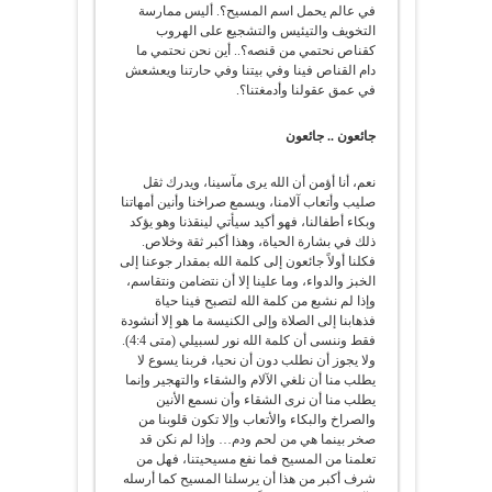
في عالم يحمل اسم المسيح؟. أليس ممارسة
التخويف والتيئيس والتشجيع على الهروب
كقناص نحتمي من قنصه؟.. أين نحن نحتمي ما
دام القناص فينا وفي بيتنا وفي حارتنا ويعشعش
في عمق عقولنا وأدمغتنا؟.
جائعون .. جائعون
نعم، أنا أؤمن أن الله يرى مآسينا، ويدرك ثقل
صليب وأتعاب آلامنا، ويسمع صراخنا وأنين أمهاتنا
وبكاء أطفالنا، فهو أكيد سيأتي لينقذنا وهو يؤكد
ذلك في بشارة الحياة، وهذا أكبر ثقة وخلاص.
فكلنا أولاً جائعون إلى كلمة الله بمقدار جوعنا إلى
الخبز والدواء، وما علينا إلا أن نتضامن ونتقاسم،
وإذا لم نشبع من كلمة الله لتصبح فينا حياة
فذهابنا إلى الصلاة وإلى الكنيسة ما هو إلا أنشودة
فقط وننسى أن كلمة الله نور لسبيلي (متى 4:4).
ولا يجوز أن نطلب دون أن نحيا، فربنا يسوع لا
يطلب منا أن نلغي الآلام والشقاء والتهجير وإنما
يطلب منا أن نرى الشقاء وأن نسمع الأنين
والصراخ والبكاء والأتعاب وإلا تكون قلوبنا من
صخر بينما هي من لحم ودم… وإذا لم نكن قد
تعلمنا من المسيح فما نفع مسيحيتنا، فهل من
شرف أكبر من هذا أن يرسلنا المسيح كما أرسله