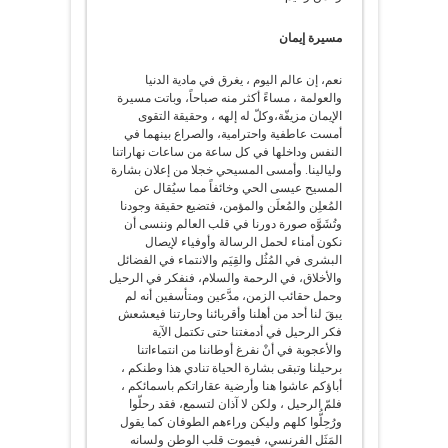
مسيرة إيمان
نعم، إن عالم اليوم ، يغرق في مادية الدنيا
والعولمة ، مساءً أكثر منه صباحاً، وباتت مسيرة
الإيمان مزيفّة،وكلّ له إلهه ، وحقيقة التقوى
أمست عاطفية واحترامية، والصراع بينهما في
النفس وداخلها في كل ساعة من ساعات نهاراتنا
وليالينا. وأمسى المسيحي خجلا من إعلان بشارة
المسيح عيسى الحي وخائفاً مما سيُقال عن
المُعلِن والمُعلَن والمؤمن، فتضيع حقيقة وجودنا
وتُشَوَّه صورة دورنا في قلب العالم وننسى أن
نكون أمناء لحمل الرسالة وأوفياء لإيصال
البشرى في المُثُل والقِيَم والانتماء في الفضائل
والأخلاق، في الرحمة والسلام، فنفكر في الرحيل
وحمل حقائب الزمن، مدَّعين ومتأسفين أنه لم
يبقَ لنا أحد من أهلنا وأقربائنا وحارتنا فيعشعش
فكر الرحيل في أدمغتنا حتى تكتمل الآية
والأعجوبة في أنْ نفرغ أوطاننا من انتماءاتنا
برحيلنا وتبقى بشارة الحياة تنادي هذا وطنكم ،
أباؤكم عاشوا هنا وأرضية عقاراتكم باسمائكم ،
فلمّ الرحيل ، ولكن لا آذان لتسمع، فقد رحلّوا
ورُحِلُّوا كلهم وليكن وراءهم الطوفان كما يقول
المَثَل الفرنسي، فيموت قلب الوطن ولسانه