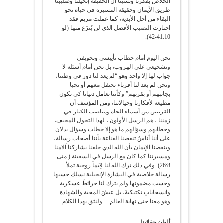
الخلاص بفكرنا ونسينا أن الحقيقة إنجيلنا وصليبنا
طريق الأيمان وحقيقة المسيرة في حياة نحو
البقاء من أجل الأبدية، كما عملت مريم فقد
اختارت النصيب الأفضل الذي لن يُنزَع منها (لو
41:10-42).
نحن اليوم أمام خطاب تأييسي وتخويفي
وتشجيعي على الهروب، بل نحن أمام أسئلة لا
جواب لها إلا واحد وهو “لم يعد لنا دور في وطننا،
ونحن لم يعد لنا أقرباء نحتفل معهم أو نحيا
بجانبهم أو بقربهم” وكأننا نعامل دنيانا كي تكون
مطيعة لأفكارنا وخيالاتنا، ومن المؤسف أن
القريبين من أسماء الجاه ومناصب الكبار في
زمننا ، هم الرسل الأولون ، لهذا التحول المخيف،
وخطابهم وسؤالهم ما هو إلا خطاب وسؤال يدلان
على أننا أناسٌ تنقصنا القناعة بأننا أصحاب رسالة،
وينقصنا الإيمان بأن الله الذي خلقنا يشاركنا آلامنا
ومسيرتنا كما كان مع الرسل في السفينة ( متى
26:8). وفي ذلك ترك الله لنا قِيَماً روحية تملأ
رسالة خلاصية في البشارة الإنجيلية نسلك حسبها
وحسب مضمونها ولم يترك لنا خرائطَ عسكرية
وانسحاباتٍ تكتيكيةً، بل عيشَ المحبة والشهادة
وهو معنا حتى نهاية العالم… ولنثق بهذا الكلام.
ألوان حقائبنا