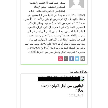
بهدف جمع كلمة الاعلاميين لخدمة
السلام والحقيقة . يضم الإتحاد
الكاثوليكي العالمي للصحافة - لبنان
UCIP – LIBAN مجموعة من الإعلاميين الناشطين في
مختلف الوسائل الإعلامية ومن الباحثين والأساتذة . تأسس
عام 1997 بمبادرة من اللجنة الأسقفية لوسائل الإعلام
استمرارا للمشاركة في التغطية الإعلامية لزيارة السعيد
الذكر البابا القديس يوحنا بولس الثاني الى لبنان في أيار
مايو من العام نفسه. "أوسيب لبنان" يعمل رسميا تحت
اشراف مجلس البطاركة والأساقفة الكاثوليك في لبنان
بموجب وثيقة تحمل الرقم 606 على 2000. وبموجب علم
وخبر من الدولة اللبنانية رقم 122/ أد، تاريخ 12/4/2006.
شعاره :" تعرفون الحق والحق يحرركم " (يوحنا 8:38 ).
مقالات مشابهة
“لبنانيون من أجل الكيان” (اتحاد
اورا) :
24 يناير,2022