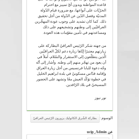
قاعدة المواطنة وبدون أيّ تمييز مع احترام
الحرّيّات على أنواعها، مع ضرورة قيام الدّولة
المدنيّة وفصل الدّين عن الدّولة من أجل تحقيق
ذلك. كما كان تشديد على وجوب عودة المهجَّرين
العراقيّين إلى وطنهم وتشجيعهم على ذلك
ومساعدتهم في تأمين مقوّمات هذه العودة.
من جهته شكر الرّئيس العراقيّ البطاركة على
زيارتهم معتبرًا إيّاها زيارة دعم لكلّ العراقيّين
الّذين يتطلّعون إلى الاستقرار والسّلام، آملاً في
أن يعود من تهجّر منهم إلى وطنه. وأشار إلى أنّه
وجّه دعوة للبابا فرنسيس من أجل زيارة العراق
وإقامة قدّاس مسكونيّ في بلدة ابراهيم الخليل
في خطوة تؤكّد العيش معًا وتشهد على الحضور
المسيحيّ في بلاد الرّافدين.
نور نيوز
الوسوم :
بطاركة الشّرق الكاثوليك يزورون الرّئيس العراقيّ
عن ucip_Admin