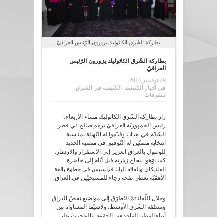
بطاركة الشّرق الكاثوليك يزورون الرّئيس العراقيّ
بطاركة الشّرق الكاثوليك يزورون الرّئيس
العراقيّ
29 نوفمبر,2018
في
أخبار الكنيسة
,
الكنيسة في الشرق
,
متفرقات
زار بطاركة الشّرق الكاثوليك مساء الأربعاء،
رئيس الجمهوريّة العراقيّ برهم صالح في قصر
السّلام في بغداد، وقدّموا له التّهنئة بمناسبة
انتخابه متمنّين له التّوفيق في منصبه الجديد
للوصول بالعراق العزيز إلى الاستقرار والازدهار.
كما نوّهوا بنجاح زيارته قبل أيّام إلى حاضرة
الفاتيكان وبلقائه البابا فرنسيس في خطوة بالغة
الأهمّيّة تعطي نفحة رجاء للمسيحيّين في العراق.
وخلال اللّقاء تمّ التّطرّق إلى مواضيع تخصّ العراق
ومنطقة الشّرق الأوسط، ولاسيّما المساواة بين
أبناء الوطن الواحد في الحقوق والواجبات على