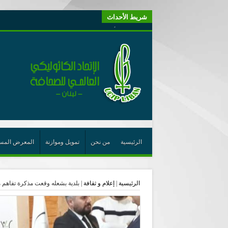
شريط الأحداث
“لبنانيون من أجل الكيان” (اتحاد اورا) : طرح رئيس الجمهو
“الوحدة في التعدّد: إعادة بناء الديمقراطيّة التوافقيّة في لبنا
يتبع في معنى الأعجوبة
ترشيح أسعد جوان لجائزة نوبل يعزّز تثبيت
احتفالات عيد القديس شربل تتواصل في بقاعكفرا…
رئيسة أوسيب لبنان تلتقي غبطة البطريرك وتطلع على نشاطا
الراعي: القديس شربل هو الزرع الجيد الذي أثمر في حقل ال
الأعجوبة في المسيحيّة: معنًى وحدًّا
الرئيسية
من نحن
تمويل وموازنة
المعرض المس
من يختصر الله يجعل الدين خطرًا
لقاء إعلامي لمكتب راعوية الشبيبة- بكركي
الرئيسية
|
إعلام و ثقافة
|
بلدية بشعله وقعت مذكرة تفاهم مع جمعية ANGE
أيّ عيش مشترك نريد؟