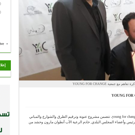
ive
إعلا
 مع جمعية YOUNG FOR CHANGE
وقعت بلدية بشعله البترونية مذكرة تفاهم مع جمعية young for change، تتضمن مشروع عنونة وترقيم الطرق والشوارع والمباني
إلى رئيس وأعضاء المجلس البلدي, خادم الرعية الأب أنطوان مارون وحشد من