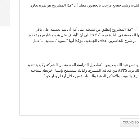
لبلدية رشيد جعجع فرحب بالحضور، معلنا أن “هذا المشروع هو ثمرة تعاون
جمعية young for change جيلبر رزق، أن “هذا المشروع إنطلق من بشعله على أمل أن يتم تعميمه على باقي
 الجمعية في البلدة قريبا”، لافتا الى أن “أهداف مثل هذه مشاريع هو تحفيز
. ثم شرح للحاضرين أهداف الجمعية، مؤكدا أنها “تنموية”، مشيدا بـ”عمل
ته، شرح رئيس شركة GEOSPATIA Minds المهندس عبد الله بصيبص، “تفاصيل الدراسة المقدمة من الشركة وكيفية تنفيذ
المشروع من خلال أخذ صور جوية للبلدة وطرقاتها فذلك يزيد APPS من فعالية المشرع, وكذلك سيسمح بإنشاء خريطة سياحية
ع والبيوت والأماكن الدينية والسياحية من خلال أرقام وبار كود”.