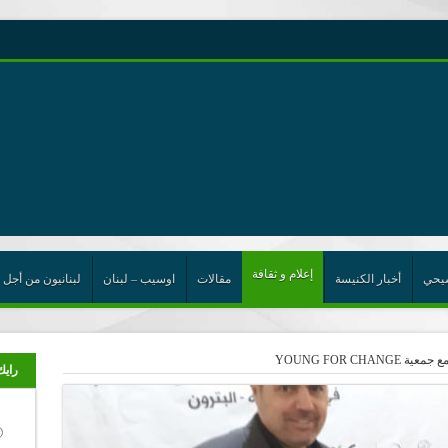
رية حول اللامركزية الموسعة شرط واجب للخروج من حالة الجمود
ن”
ت الإتحاد
رب
إعلام و ثقافة
يحي
أخبار الكنيسة
مقالات
اوسيب – لبنان
لبنانيون من أجل 
YOUNG FOR CH
رايك