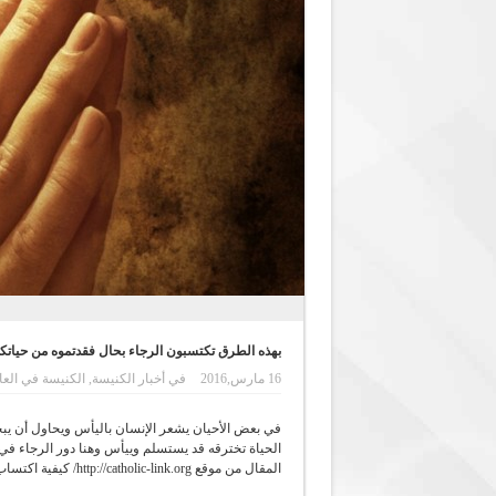
بهذه الطرق تكتسبون الرجاء بحال فقدتموه من حياتك
16 مارس,2016
في
أخبار الكنيسة
,
الكنيسة في العا
في بعض الأحيان يشعر الإنسان باليأس ويحاول أن 
الحياة تخترقه قد يستسلم وييأس وهنا دور الرجاء في 
المقال من موقع http://catholic-link.org/ كيفية اكتساب الرجاء من جديد بحال فقدانه.