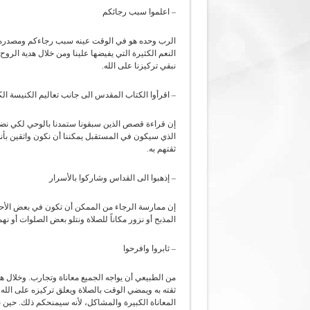
– اعلموا سبب رجائكم
الرب وحده هو في الوقت عينه سبب رجاءكم ومصدره. 
النعم الكثيرة التي يفيضها علينا ومن خلال هدية الروح 
نبقي تركيزنا على الله.
– اقرأوا الكتاب المقدس الى جانب تعاليم الكنيسة الك
إن قراءة قصص الذين سبقونا ستمدنا بالوحي لكي نضع ر
الذي سيكون في المستقبل يمكننا أن نكون واثقين بأنه
ثقتهم به.
– إذهبوا الى القداس وشاركوا بالأسرار
إن ممارسة الرجاء من الممكن أن تكون في بعض الأحيان
المذبح أو نزور مكاناً للصلاة ونتلو بعض الصلوات أو ن
– ثابروا وافرحوا
من الطبيعي أن يواجه الجميع معاناة وتجارب. وخلال هذ
ثقته به ويمضي الوقت بالصلاة ويعلق تركيزه على الله
المعاناة الكبيرة والمشاكل، لأنه سيمنحكم ذلك. حين نكو