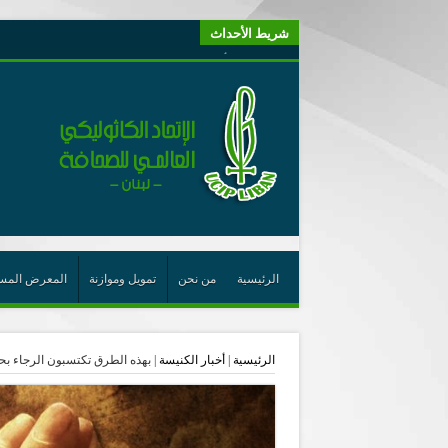
شريط الأحداث
“لبنانيون من أجل الكيان” (اتحاد اورا) : طرح رئيس الجمهو
“الوحدة في التعدّد: إعادة بناء الديمقراطيّة التوافقيّة في لبنا
يتبع في معنى الأعجوبة
ترشيح أسعد جوان لجائزة نوبل يعزّز تثبيت
احتفالات عيد القديس شربل تتواصل في بقاعكفرا…
رئيسة أوسيب لبنان تلتقي غبطة البطريرك وتطلع على نشاطا
الراعي: القديس شربل هو الزرع الجيد الذي أثمر في حقل ال
الأعجوبة في المسيحيّة: معنًى وحدًّا
الرئيسية
من نحن
تمويل وموازنة
المعرض المس
من يختصر الله يجعل الدين خطرًا
لقاء إعلامي لمكتب راعوية الشبيبة- بكركي
الرئيسية
|
أخبار الكنيسة
|
بهذه الطرق تكتسبون الرجاء بح
أيّ عيش مشترك نريد؟