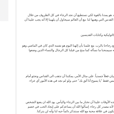
هو يمدنا بالقوة لكي نستطيع أن نجد الرجاء في كل الظروف من خلال
القدس التي وهبها لنا. مع أن العالم سيحاول أن يلهينا إلا أنه يجب علينا أن
اثوليكية وكتابات القديسين
جاءنا بالرب. مع علمنا بأن إلهنا اليوم هو نفسه الذي كان في الماضي وهو
 سيمنحنا ما نسأله كما منح من قبلنا كل الرجال والنساء الذين وضعوا
 فعلاً جسدياً. على مثال الأمر، يمكننا أن نذهب الى القداس ونجثو أمام
همس فقط “يا يسوع أنا أثق بك” حتى ولو لم نجد في هذه الأمور أي عزاء.
ه الأوقات علينا أن نختار ما بين الرجاء واليأس. يود الله ان يضع الشخص
 لأنه مصدر كل رجاء. إسألوا الله أن يساعدكم على إيجاد الحب في خضم
ن في علاقة محبة مع الله سنتذكر دائماً حبه لنا وأنه لن يتركنا.