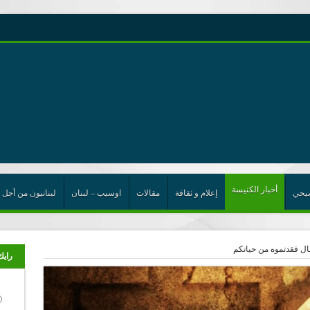
رية حول اللامركزية الموسعة شرط واجب للخروج من حالة الجمود
ن”
ت الإتحاد
رب
أخبار الكنيسة
يحي
إعلام و ثقافة
مقالات
اوسيب – لبنان
لبنانيون من أجل 
ال فقدتموه من حياتكم
رايك