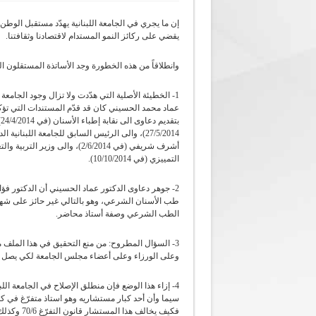
إن ما يجري في الجامعة اللبنانية يهدّد مستقبل ال
يقضي على ركائز النمو المستدام لاقتصادنا وثقافتنا.
وانطلاقاً من هذه الخطورة وجد الأساتذة المستقلون الد
1- الخطيئة الأصلية التي هدّدت ولا تزال وجود الجامعة
عماد محمد الحسيني كان قد قدّم المستندات التي تؤك
ب
التمييزي (في 10/10/2014).
2- جوهر دعاوى الدكتور عماد الحسيني أن الدكتور ف
الطب الشرعي وصفة أستاذ محاضر.
3- السؤال المطروح: من منع التحقيق في هذا الملف
وعلى الورزاء وعلى أعضاء مجلس الجامعة لكي يصل ال
4- إزاء هذا الوضع فإن منطلق الإصلاح في الجامعة الل
سيما وأن أحد كبار مستشاريه وهو استاذ متفرّغ في كل
فكيف يخالف هذا المستشار قانون التفرّغ 70/6 وكذلك قانون تنظيم مهنة المحاماة؟