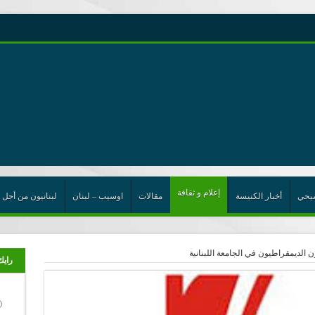
رية حول اللامركزية الموسعة شرط واجب للخروج من حالة الجمود
ن”
ت الإتحاد
رب
إعلام و ثقافة
يحي
أخبار الكنيسة
مقالات
اوسيب – لبنان
لبنانيون من أجل 
 الديمقراطيون في الجامعة اللبنانية
رايك