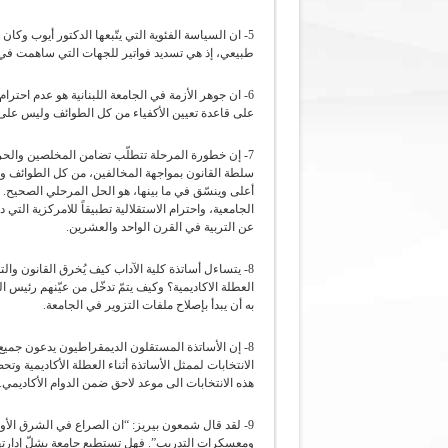
5- ان السياسة الفئوية التي يتّبعها الدكتور أيوب وك
طبيعي، إذ هي تسديد فواتير للجهات التي ساهمت في 
6- ان جوهر الأزمة في الجامعة اللبنانية هو عدم احترام
على قاعدة تعيين الأكفياء من كل الطوائف وليس على قا
7- إن خطورة المرحلة تتطلّب تضامن المخلصين والحر
سلطة القانون بمواجهة المخالفين، من كل الطوائف وا
الجامعية، واحترام الاستقلالية تطبيقاً للامركزية التي
عن التربية في القرن الواحد والعشرين.
8- يتساءل أساتذة كلية الآداب كيف يُخرق القانون وال
العطلة الاكاديمية؟ وكيف يتمّ تدخّل من عيّنهم رئيس ا
به أن يبدأ بإصلاح ملفات التزوير في الجامعة.
8- إن الأساتذة المستقلون الديمقراطيون يدعون جميع أ
هذه الانتخابات الى موعد لاحق ضمن الدوام الأكاديمي.
9- لقد قال شمعون بيريز: “ان الصراع في الشرق ال
ومعسكرات التدريب”. فهل تستطيع جامعة يشلّ إدارته