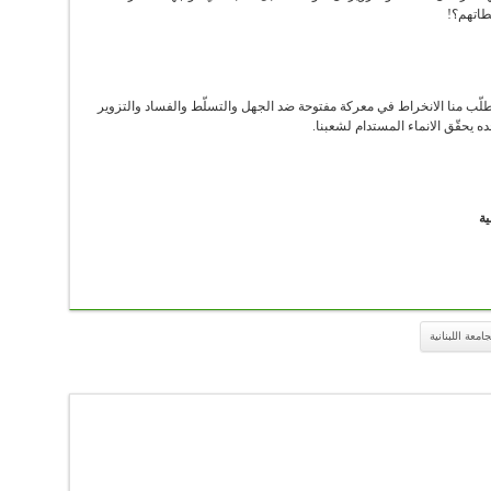
طاتهم؟!
تطلّب منا الانخراط في معركة مفتوحة ضد الجهل والتسلّط والفساد والتزوير
ه يحقّق الانماء المستدام لشعبنا.
ية
معة اللبنانية