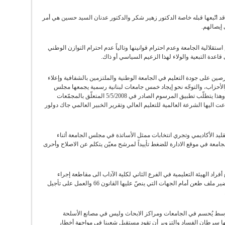
ان قد اتّبعها قبله خاصة الدكتور زهير شكر والدكتور عدنان السيد حسين هي أمر
إيصالهم.
 استقلالية الجامعة وعدم احترام قوانينها وتالياً عدم احترام التوازن الوطني
عدة التبعية والولاء لهذا الزعيم السياسي أو ذاك.
صين على جودة التعليم في الجامعة الوطنية والملتزمين بالشفافية وإعلاء
لأحزاب، والتوجّه نحو إيجاد خمس جامعات لبنانية رسمية يجمعها مجلس
أعلى وينسّق في ما بينها، هو الحل المرحلي الصحيح. وهذا يتطلّب تطبيق المرسوم الصادر في 5/5/2008 المتعلّق بالمجمّعات
 دعت اليها الشرعة العالمية للتعليم العالي وتقرير الخبير العالمي جاك دولور
تقليد الأكاديمي وتجري انتخابات ممثل الأساتذة في مجلس الجامعة أثناء
لجامعة في موقع الادارة للضغط تأييداً لمرشح معيّن يتكلم عن الاصلاح وأحرى
فراد الهيئة التعليمية في الفرع الثاني لكلية الآداب الى مقاطعة إجراء
الانتخابات لممثل الأساتذة أثناء العطلة الأكاديمية وتحضير ملف طعن أمام الجهات التي ينصّ عليها القانون 66 والعمل على تأجيل
أوسط يُحسم في الجامعات ومراكز الابحاث وليس في مصانع الأسلحة
ا سرطان الفساد والتزوير أن تقود مستقبل شعبنا في مواجهة أخطار