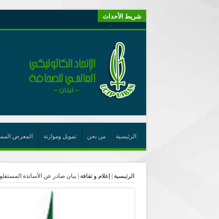
شريط الأحداث
“لبنانيون من أجل الكيان” (اتحاد اورا) : طرح رئيس الجمهو
“الوحدة في التعدّد: إعادة بناء الديمقراطيّة التوافقيّة في لبنا
يتبع في معنى الأعجوبة
ترشيح أسعد جوان لجائزة نوبل يعزّز تثبيت
احتفالات عيد القديس شربل تتواصل في بقاعكفرا…
رئيسة أوسيب لبنان تلتقي غبطة البطريرك وتطلع على نشاطا
الراعي: القديس شربل هو الزرع الجيد الذي أثمر في حقل ال
الأعجوبة في المسيحيّة: معنًى وحدًّا
الرئيسية
من نحن
تمويل وموازنة
المعرض المس
من يختصر الله يجعل الدين خطرًا
لقاء إعلامي لمكتب راعوية الشبيبة- بكركي
الرئيسية
|
إعلام و ثقافة
|
بيان صادر عن الأساتذة المستقلون
أيّ عيش مشترك نريد؟