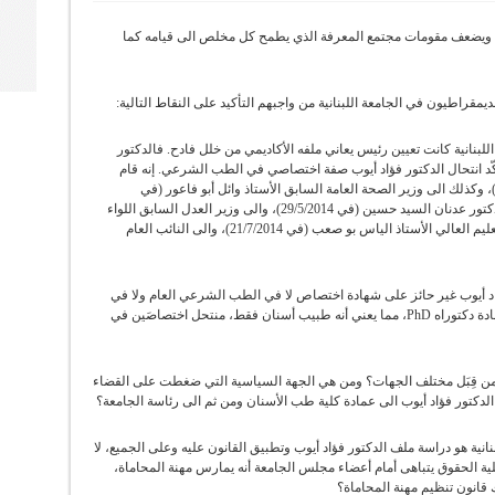
وطن ويضعف مقومات مجتمع المعرفة الذي يطمح كل مخلص الى قيامه كما
يمقراطيون في الجامعة اللبنانية من واجبهم التأكيد على النقاط التالية:
 اللبنانية كانت تعيين رئيس يعاني ملفه الأكاديمي من خلل فادح. فالدكتور
ّد انتحال الدكتور فؤاد أيوب صفة اختصاصي في الطب الشرعي. إنه قام
تقديم دعاوى الى نقابة إطباء الأسنان (في 24/4/2014)، وكذلك الى وزير الصحة العامة السابق الأستاذ وائل أبو فاعور (في
27/5/2014)، والى الرئيس السابق للجامعة اللبنانية الدكتور عدنان السيد حسين (في 29/5/2014)، والى وزير العدل السابق اللواء
أشرف شريفي (في 2/6/2014)، والى وزير التربية والتعليم العالي الأستاذ الياس بو صعب (في 21/7/2014)، والى النائب العام
ؤاد أيوب غير حائز على شهادة اختصاص لا في الطب الشرعي العام ولا في
طب الأسنان الشرعي، وهو بالتالي غير حائز على شهادة دكتوراه PhD، مما يعني أنه طبيب أسنان فقط، منتحل اختصاصَين في
 من قِبَل مختلف الجهات؟ ومن هي الجهة السياسية التي ضغطت على القضاء
دكتور فؤاد أيوب الى عمادة كلية طب الأسنان ومن ثم الى رئاسة الجامعة؟
بنانية هو دراسة ملف الدكتور فؤاد أيوب وتطبيق القانون عليه وعلى الجميع، لا
ية الحقوق يتباهى أمام أعضاء مجلس الجامعة أنه يمارس مهنة المحاماة،