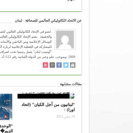
عن الاتحاد الكاثوليكي العالمي للصحافة - لبنان
للمشاركة في التغطية الإعلامية لزيارة ال
2000. وبموجب علم وخبر من الدولة اللبنانية رقم 122/ أد، تاريخ 12/4/2006. شعاره :" تعرفون الحق والحق يحرركم " (يوحنا 8:38 ).
مقالات مشابهة
“لبنانيون من أجل الكيان” (اتحاد
اورا) :
24 يناير,2022
“الوحدة 
الديم�