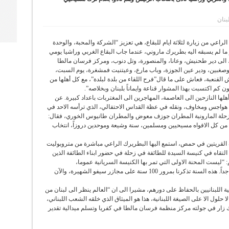
بنان
لراعي من زيارة لثلاثة ايام للبقاع، هي تعزيز “الشركة والمحبة، والوحدة
 ما لم يسبقه اليه بطريرك ماروني، عندما جاب البقاع الغربي وراشيا يومي
، الى دير طحنيش، وعانا، والمنصورة، وتل دنوب، ومركز فرسان مالطا
، وصغبين، ودير عين الجوزة، وباب مارع، وعيتنيت فمشغرة، يوم السبت،
ش القنعبة، فعاش على ما قال”فرح اللقاء من بلدة لبلدة”، مع كل أهلها من
 كم اكتسبت بهذا المشوار قناعة وايماناً بلبنان وبخلاصه”.
ها النازحين الى العاصمة، المهاجرين الى المغتربات باعداد كبيرة. عن
هواجس ومخاوف، ونقله في عظة القداس الاحتفالي، الذي ترأسه الاحد في
ة زحلة المارونية المطران جوزف معوض والمطران طانيوس الخوري، فقال:
اً، من كل الافواه مسيحيين ومسلمين، سنة وشيعة وموحدين دروزاً، انتخاب
 القريتين في حمص، استمع اليها البطريرك الراعي مباشرة من متروبوليت
تقاه في كنيسة السيدة للطائفة في زحلة في حضور ابناء الطائفة الذين
: “ليست المحنة الاولى التي تمر بها الكنيسة السريانية عموما،
والارثوذكسية خصوصا، مرت عبر التاريخ بمآس كبيرة جداً. هذه السنة تذكرنا بمرور 100 سنة على مجازر سيفو الشهيرة، والآن
اللبنانيين بالحفاظ على دورهم، مشيرا الى ان “العالم ينظر الى لبنان من
 حلول الا على الصيغة اللبنانية، هذا هو الميثاق الذي خلقه الشعب اللبناني،
لك زار في جولته مركز منظمة فرسان مالطا في كفريا وتسلم ميدالية تقدير