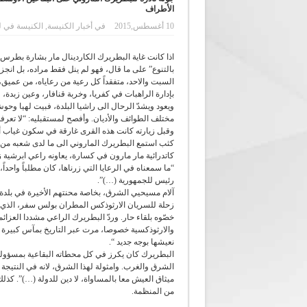
الأطراف
10 أغسطس,2015
في
أخبار الكنيسة
,
الكنيسة في ل
اذا كانت غاية البطريرك الكاردينال مار بشارة بطرس ا
بالتنوع” على ما قال، فهو لم ينل فقط مراده، بل انجز
السبت والاحد، متفقداً كل رعية من رعاياه، من عميق
بإدارة الراهبات في كفريا، وخربة قنافار، وعين زبدة
ويعود ويشدّ الرحال الى راشيا البلدة، فبيت لهيا وحو
مختلف الطوائف والأديان. وأفصح لمستقبليه: “لا تعرفون
وقبل زيارته كانت هذه القرى غارقة في سكون غياب أهل
كثب استمع البطريرك الماروني الى ما لدى شعبه من 
كاتدرائية مار مارون في كسارة، يعاونه راعي ابرشي
“ما سمعناه في الرعايا التي زرناها، كان مطلباً واحد
رئيس للجمهورية (…)”.
آلام مسيحيي الشرق، بخاصة محنتهم الأخيرة في بلدة
زحلة للسريان الارثوذكس المطران بولس سفر، الذي ال
خصّوه بلقاء حار. وردّ البطريرك الراعي مشددا العزائم
نعيشها بوجه جديد “.
البطريرك كان يكرز في كل محطاته البقاعية بمسؤولية 
الشرق والغرب. وامثولة لهذا الشرق، لانه في النتيجة لا
ميثاق العيش معا بالمساواة، لا دين للدولة (…)”. كذ
من المنظمة.