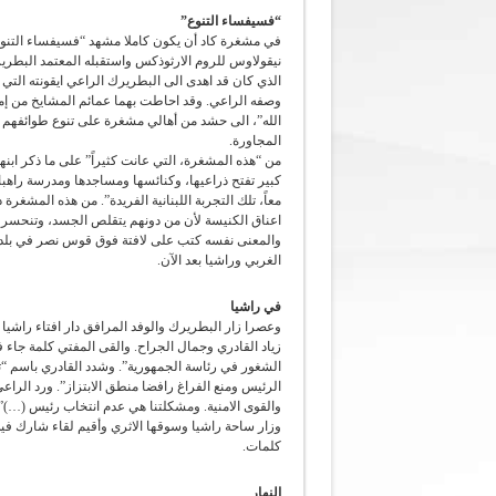
“فسيفساء التنوع”
في مشغرة كاد أن يكون كاملا مشهد “فسيفساء التنوع 
نيقولاوس للروم الارثوذكس واستقبله المعتمد البطري
الذي كان قد اهدى الى البطريرك الراعي ايقونته الت
وصفه الراعي. وقد احاطت بهما عمائم المشايخ من إم
الله”، الى حشد من أهالي مشغرة على تنوع طوائفهم و
المجاورة.
من “هذه المشغرة، التي عانت كثيراً” على ما ذكر ابنها
معاً، تلك التجربة اللبنانية الفريدة”. من هذه المشغر
اعناق الكنيسة لأن من دونهم يتقلص الجسد، وتنحسر الر
والمعنى نفسه كتب على لافتة فوق قوس نصر في بلدة عيت
الغربي وراشيا بعد الآن.
في راشيا
وعصرا زار البطريرك والوفد المرافق دار افتاء راشيا 
زياد القادري وجمال الجراح. والقى المفتي كلمة جاء
الشغور في رئاسة الجمهورية”. وشدد القادري باسم “ت
الرئيس ومنع الفراغ رافضا منطق الابتزاز”. ورد الراعي
والقوى الامنية. ومشكلتنا هي عدم انتخاب رئيس (…)”
وزار ساحة راشيا وسوقها الاثري وأقيم لقاء شارك في
كلمات.
النهار