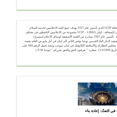
عضو في الإتحاد الكاثوليكي العالمي للصحافة UCIP الذي تأسس عام 1927 بهدف جمع كلمة الاعلاميين لخدمة السلام
والحقيقة . يضم الإتحاد الكاثوليكي العالمي للصحافة - لبنان UCIP – LIBAN مجموعة من الإعلاميين الناشطين في مختلف
الوسائل الإعلامية ومن الباحثين والأساتذة . تأسس عام 1997 بمبادرة من اللجنة الأسقفية لوسائل الإعلام استمرارا
سعيد الذكر البابا القديس يوحنا بولس الثاني الى لبنان في أيار مايو من العام نفسه.
"أوسيب لبنان" يعمل رسميا تحت اشراف مجلس البطاركة والأساقفة الكاثوليك في لبنان بموجب وثيقة تحمل الرقم 606 على
في التعدّد: إعادة بناء