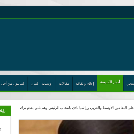
رية حول اللامركزية الموسعة شرط واجب للخروج من حالة الجمود
ن”
ت الإتحاد
رب
أخبار الكنيسة
يحي
إعلام و ثقافة
مقالات
اوسيب – لبنان
لبنانيون من أجل 
على البقاعين الأوسط والغربي وراشيا نادى بانتخاب الرئيس وهم نادوا بعدم ترك
رايك