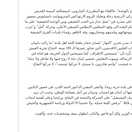
بالوحدة”، فاللقاء مع البطريرك الماروني، استضافته كنيسة القديس
ركي لأبرشية زحلة وبعلبك للروم الارثوذكس المتروبوليت باسيليوس منصور
ي على صدره في “عمل جبار من الحب الحقيقي ومن الوحدة الحقيقية” على ما
ام البلدة الى وفود المجلس الاسلامي الشيعي الاعلى، وحركة “أمل” و”حزب
وجهائهم وبلديتهم ومختاريهم، وقد لاقاهم رؤساء بلديات القرى الشيعية
، مدير تحرير “النهار” غسان حجار ملقيا كلمة اهل بلدته “ما زالت بايمان
كبير تفتح ذراعيها، وكنائسها ومساجدها ومدرسة راهبات القلبين الاقدسين، التي تجاوز عمرها الـ 100 سنة، لانجاح تجربة العيش
ة ذكّره بأن: “مسيحيي الاطراف، كما مسيحيي الدول العربية، هم امانة في
سالة، ويموت التعايش، فيصير لبنان جثة لا روح فيها ولا تفاعل ولا حياة”.
نيت: “وانتم تغادرون، يا سيدي، لا تتركوا عيتنيت”، لا تتركوا البقاع
في بلدة خربة روحا، والتقى المفتي الدكتور احمد اللدن، في حضور النائبين
 فيها ان لبنان هو انسياب وذوبان من أجل مصلحة الوطن، وعيب ان نرى
يار المستقبل” على الشركة والمحبة في البقاع، وراشيا وعلى أهمية انتخاب
 قائلا: “نرفض كلمة حماية، ولا تحمينا الا الدولة ورئاسة الجمهورية والجيش
.
ه الوزير وائل أبو فاعور والنائب انطوان سعد وشخصيات عدة، وألقيت