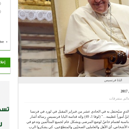
ive
إعلا
البابا فرنسيس
2
الم
,
متفرقات
لذي سيُحتفل به في الحادي عشر من فبراير المقبل في لورد في فرنسا
تحت عنوان: الدهشة لما يُحققه الله: “لأَنَّ القَديرَ صَنَعَ إِليَّ أُموراً عَظيمة…” (لوقا 1، 49) وجّه قداسة البابا فرنسيس رسالة أشار
 مناسبة اهتمام خاصّ لوضع المرضى وبشكل عام لجميع المتألّمين وتدعو في
 الأشخاص، أي الأهل والعاملين الصحيّين والمتطوّعين، كي يشكروا الرب