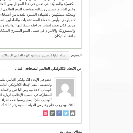
الكنسيّة والمدنيّة التي تعمل في هذا المجال ومن العائ
وختم البابا فرنسيس رسالته بمناسبة اليوم العالمي ل
كاميلو دي ليلّيس شفعاء المستشفيات والعاملين الصحيين
مريم، لكي تعضد إيماننا وترافقه بشفاعتها الوالديّة و
والمسؤوليّة والالتزام في سبيل النمو البشريّ المتكام
إذاعة الفاتيكان
الوسوم :
رسالة البابا فرنسيس بمناسبة اليوم العالمي للرسالات ال
عن الاتحاد الكاثوليكي العالمي للصحافة - لبنان
للمشاركة في التغطية الإعلامية لزيارة ال
2000. وبموجب علم وخبر من الدولة اللبنانية رقم 122/ أد، تاريخ 12/4/2006. شعاره :" تعرفون الحق والحق يحرركم " (يوحنا 8:38 ).
مقالات مشابهة