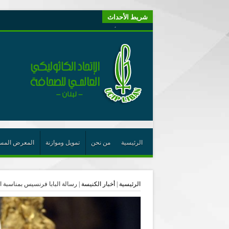
شريط الأحداث
“لبنانيون من أجل الكيان” (اتحاد اورا) : طرح رئيس الجمهو
“الوحدة في التعدّد: إعادة بناء الديمقراطيّة التوافقيّة في لبنا
يتبع في معنى الأعجوبة
ترشيح أسعد جوان لجائزة نوبل يعزّز تثبيت
احتفالات عيد القديس شربل تتواصل في بقاعكفرا…
رئيسة أوسيب لبنان تلتقي غبطة البطريرك وتطلع على نشاطا
الراعي: القديس شربل هو الزرع الجيد الذي أثمر في حقل ال
الأعجوبة في المسيحيّة: معنًى وحدًّا
الرئيسية
من نحن
تمويل وموازنة
المعرض المس
من يختصر الله يجعل الدين خطرًا
لقاء إعلامي لمكتب راعوية الشبيبة- بكركي
الرئيسية
|
أخبار الكنيسة
|
رسالة البابا فرنسيس بمناسبة الي
أيّ عيش مشترك نريد؟