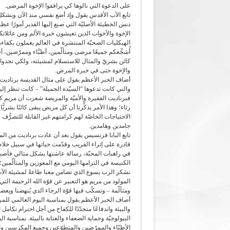
على الدعوة التي نالوها كي يرافقوا الإخوة المرضى.
دنس الخطيئة الأصليّة التي صنع إليها القدير أمورًا ع
الإخوة والأخوات الذين تعيشون خبرة الألم ومن عائلات
الهيكليات الصحيّة المنتشرة في العالم يعملون بكفاء
أُشجِّعكم جميعًا مرضى ومتألّمين، أطبَّاء وممرّضين، 
كائن بشريّ والمثال للاستسلام لمشيئته، ولكي تجدوا على
والإخوة حتى في خبرة المرض.
أضاف الحبر الأعظم يقول على مثال القديسة برناديت ن
والتي كانت تدعوها “السيّدة الجميلة” – كانت تنظر إ
فبرناديت الفقيرة والأميّة والمريضة شعرت أن مريم كان
رثاء؛ وهذا الأمر يذكِّرنا أن كل مريض يبقى كائنًا بش
الاحتياجات الخاصّة لهم كرامتهم غير القابلة للتصرُّف و
جامدين وهامدين.
تابع البابا فرنسيس يقول بعد أن عادت برناديت من ال
قادرة على إثراء القريب وقدّمت حياتها في سبيل خلا
في راهبات المحبّة، رسالة عاشتها بشكل مثالي فأصبحت
الكنيسة في التزامها اليومي مع المعوزين والمتألّمين؛ 
نشكر الرب يسوع الذي تضامن معنا طاعةً لمشيئة الآب
المولود من مريم هو التعبير عن قوّة الله الرحيمة ال
ومتألّمة – وتسكُب فيها قوّة الرجاء الذي يُنهضنا ويعضد
أضاف الحبر الأعظم يقول بمناسبة اليوم العالمي للمري
والبيئة واندفاعًا متجدّدًا للكفاح من أجل احترام ت
البيولوجيّة وحماية الضعفاء والعناية بالبيئة. بمناسب
الأطبّاء والممرّضين والمتطوّعين وجميع المكرسين