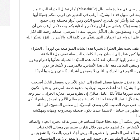
تابع الأب الأقدس يقول وإذ أضع نفسي منذ الآن وبشكل روحي في مغارة ماسابيال (Massabielle) أمام تمثال العذراء البريئة من
ظيمة في سبيل فداء البشريّة، أرغب في التعبير عن قربي منكم جميعًا أيها
كم، كما وأعبّر عن تقديري لجميع الذين وفي أدوار مختلفة وفي جميع
ة ومسؤوليّة وتفاني من أجل راحتكم والعناية بكم وبصحتكم. أرغب في أن
أقرباء ومتطوّعين على التأمُّل بمريم، شفاء المرضى، ضمانة رحمة الله لكل
 الدوام في الإيمان، الذي يتغذّى من كلمة الله والأسرار، القوّة لتحبّوا الله
قف تحت نظر العذراء؛ تخبرنا هذه الشابة المتواضعة من لورد أن العذراء –
ليها كمن ينظر إلى إنسان. هذه الكلمات البسيطة تصف ملء العلاقة،
 تنظر إليها كإنسان. لقد كانت هذه السيّدة الجميلة تحدِّثها باحترام وبدون
ريًّا وينبغي التعامل معه على هذا الأساس. فالمرضى والأشخاص ذوي
رسالتهم في الحياة وبالتالي لا يصبحون أشياء أبدًا حتى وإن بدوا أحيانًا
مغارة تحوّل ضعفها بفضل الصلاة إلى عضدٍ للآخرين، وبفضل الحُبّ أصبحت
ص البشريّة. لقد أعطت مريم لبرناديت دعوة خدمة المرضى ودعتها لتكون
 بدورها مثالاً لكل عامل صحّيّ. إن نظرة مريم، معزّية الحزانى، تنير وجه
وتشكّل الثمار الثمينة لعناية الكنيسة هذه بعالم الألم والمرض دوافع لنا كي
 حتى موت الصليب لكي يفتدي البشريّة. إن تضامن المسيح، ابن الله
تي تظهر في حياتنا – لاسيما عندما تكون ضعيفة ومجروحة ومهانة ومهمّشة
نا.
ض يمكننا أن نجد دفعًا جديدًا لنساهم في نشر ثقافة تحترم الحياة والصحّة
كامل الأشخاص وكرامتهم حتى من خلال تقارب سليم من مسائل الأخلاقيات
ة اليوم العالمي الخامس والعشرين للمريض أجدّد قربي بالصلاة والتشجيع من
 والمكرّسات الملتزمين في خدمة المرضى والمعوزين؛ من المؤسسات