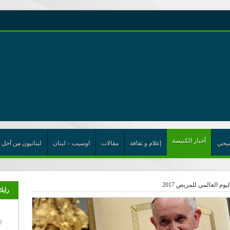
رية حول اللامركزية الموسعة شرط واجب للخروج من حالة الجمود
ن”
ت الإتحاد
رب
أخبار الكنيسة
يحي
إعلام و ثقافة
مقالات
اوسيب – لبنان
لبنانيون من أجل 
وم العالمي للمريض 2017
رايك