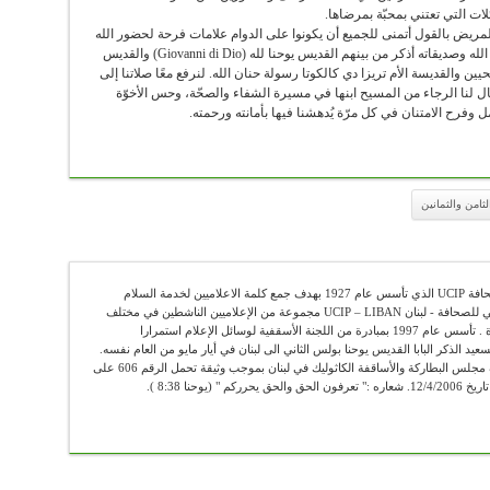
لات التي تعتني بمحبّة بمرضاها.
لمريض بالقول أتمنى للجميع أن يكونوا على الدوام علامات فرحة لحضور الله
ومحبّته متشبّهين بالشهادة المنيرة للعديد من أصدقاء الله وصديقاته أذكر من بينهم القديس يوحنا لله (Giovanni di Dio) والقديس
 والقديسة الأم تريزا دي كالكوتا رسولة حنان الله. لنرفع معًا صلاتنا إلى
تنال لنا الرجاء من المسيح ابنها في مسيرة الشفاء والصحّة، وحس الأخوّة
ل وفرح الامتنان في كل مرّة يُدهشنا فيها بأمانته ورحمته.
ثامن والثمانين
عضو في الإتحاد الكاثوليكي العالمي للصحافة UCIP الذي تأسس عام 1927 بهدف جمع كلمة الاعلاميين لخدمة السلام
والحقيقة . يضم الإتحاد الكاثوليكي العالمي للصحافة - لبنان UCIP – LIBAN مجموعة من الإعلاميين الناشطين في مختلف
الوسائل الإعلامية ومن الباحثين والأساتذة . تأسس عام 1997 بمبادرة من اللجنة الأسقفية لوسائل الإعلام استمرارا
سعيد الذكر البابا القديس يوحنا بولس الثاني الى لبنان في أيار مايو من العام نفسه.
"أوسيب لبنان" يعمل رسميا تحت اشراف مجلس البطاركة والأساقفة الكاثوليك في لبنان بموجب وثيقة تحمل الرقم 606 على