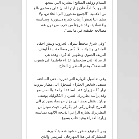
السلام ووقف المذابح البشرية التي تنتجها
الحروب”. اذاً، فان زيارتها لبنان على مستوى بالغ
من الاهمية: “الجميع مدعوون الى الخلاص، ولا
سيّما اننا نعيش أزمات كبيرة دستورية وسياسية
واقتصادية، وقد خرجنا من حرب من دون عقد
مصالحة حقيقية في ما بيننا”.
“وفي شرق يتخبطّ بنيران الحروب ونبش احقاد
الماضي وشوائبه، لا بدّ من مصالحة ايضاً لوقف
النزيف الدموي وتطهير الذاكرة، وهذه هي
الرسالة التي ستحملها عذراء فاطيما الى شعوب
المنطقة”، يختم المطران الحاج.
وفي تفاصيل الزيارة التي تقررت حتى الساعة،
سيصل شخص العذراء المتجوّل الى مطار بيروت
نهار 12 حزيران عند الساعة الرابعة والنصف مع
وفد يرأسه بطريرك السريان الكاثوليك يوسف
يونان، ينتقل بعدها الى مزار حريصا، ومن ثم الى
الصرح البطريركي في بكركي، حيث سيترأس
البطريرك بشاره الراعي الذبيحة الالهية بمناسبة
زيارة العذراء وعيد قلب يسوع.
ومن المتوقع حضور حشود شعبية كبيرة،
للمشاركة في هذا المهرجان المريمي والذي