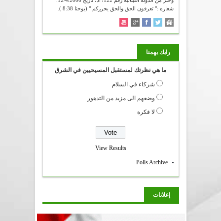
وخبر من الدولة اللبنانية رقم 122/ أد، تاريخ 12/4/2006.
شعاره :" تعرفون الحق والحق يحرركم " (يوحنا 8:38 ).
رايك يهمنا
ما هي نظرتك لمستقبل المسيحيين في الشرق
شركاء في السلام
وضعهم الى مزيد من التدهور
لا فكرة
View Results
Polls Archive
إعلانات