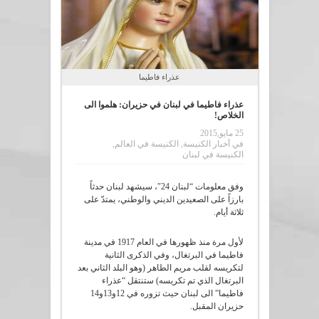
عذراء فاطيما
عذراء فاطيما في لبنان في حزيران: هلموا الى
الخلاص!
25 مايو,2015
في
أخبار الكنيسة
,
الكنيسة في العالم
,
الكنيسة في لبنان
وفق معلومات “لبنان 24″، سيشهد لبنان حدثاً
بارزاً على الصعيدين الديني والوطني، يمتدّ على
ثلاثة أيام.
لأول مرة منذ ظهورها في العام 1917 في مدينة
فاطيما في البرتغال، وفي الذكرى الثانية
لتكريسه لقلب مريم الطاهر (وهو البلد الثاني بعد
البرتغال الذي تم تكريسه) ستنتقل “عذراء
فاطيما” الى لبنان حيث تزوره في 12و13و14
حزيران المقبل.