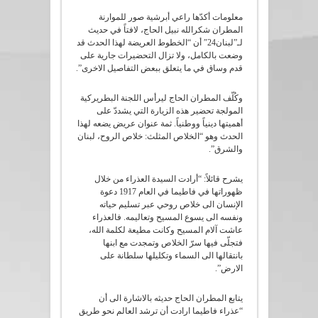
معلومات أكدّها راعي أبرشية صور للموارنة
المطران شكرالله نبيل الحاج، لافتاً في حديث
لـ”لبنان24″ أن “الخطوط العريضة لهذا الحدث قد
وضعت بالكامل، ولا تزال التحضيرات جارية على
قدم وساق في ما يتعلق ببعض التفاصيل الاخرى”.
وكُلّف المطران الحاج ليرأس اللجنة البطريركية
المولجة تحضير هذه الزيارة التي يشددّ على
أهميتها دينياً ووطنياً. ثمة عنوان عريض يضعه لهذا
الحدث وهو “الخلاص المثلث: خلاص الروح، لبنان
والشرق”.
يشرح قائلاً: “أرادت السيدة العذراء من خلال
ظهوراتها في فاطيما في العام 1917 دعوة
الإنسان الى خلاص روحي عبر تسليم حياته
ونفسه الى يسوع المسيح وتعاليمه. فالعذراء
عاشت آلام المسيح وكانت مطيعة لكلمة الله،
فتجلّى فيها سرّ الخلاص وتمجدت مع ابنها
بانتقالها الى السماء وتكليلها سلطانة على
الارض”.
يتابع المطران الحاج حديثه بالاشارة الى أن
“عذراء فاطيما ارادت أن ترشد العالم نحو طريق