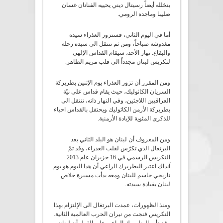
يتخلله أيضاً رسيتال ديني يحييه الفنانان غسان
صليبا وماجدة الرومي.
أما في اليوم الثاني، فستزور العذراء سيدة
مغدوشة صباحاً، ومن ثم تنتقل الى سيدة زحلة
والبقاع. نهار الأحد، سيقام القداس الإلهي
لتكريس لبنان مجدداً الى قلب مريم الطاهر.
ومن المقرر أن تزور العذراء يوم الإثنين بطريركة
السريان الكاثوليك، حيث يقام قداس على نيّة
العراقيين اللاجئين، وفي النهار ذاته، تنتقل الى
بطريركة الأرمن الكاثوليك ويحتفل بالقداس احياء
للذكرى المئوية للإبادة الأرمنية.
ومن المعروف أن لبنان هو البلد الثاني بعد
البرتغال الذي تكرّس لقلب العذراء، وقد تمّ
التكريس الرسمي في 16 حزيران عام 2013.
آنذاك اعتبر البطريرك الراعي أن هذا اليوم هو يوم
تاريخي حاسم للبنان ومعه بدأت مسيرة خلاص
لبنان بقيادة سيدته.
ومنذ الظهورات، عمدت البرتغال الى الإلتزام بهذا
التكريس فنجت من نيران الحرب العالمية الثانية.