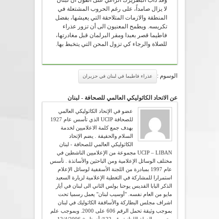
وقد دأب البطريرك الراعي على القول أن لبنان
لا يزال صامداً، على رغم الحروب المشتعلة في
المنطقة والازمات المتلاحقة التي يعيشها، بفضل
تكريسه. ويطمح المعنيون الى أن تزور عذراء
فاطيما قصر بعبدا ومقر البرلمان قبل مغادرتها،
للصلاة والرجاء كي تزول المحن التي يتخبط بها.
الوسوم :
عذراء فاطيما في لبنان في حزيران
عن الاتحاد الكاثوليكي العالمي للصحافة - لبنان
عضو في الإتحاد الكاثوليكي العالمي
للصحافة UCIP الذي تأسس عام 1927
بهدف جمع كلمة الاعلاميين لخدمة
السلام والحقيقة . يضم الإتحاد
الكاثوليكي العالمي للصحافة - لبنان
UCIP – LIBAN مجموعة من الإعلاميين الناشطين في
مختلف الوسائل الإعلامية ومن الباحثين والأساتذة . تأسس
عام 1997 بمبادرة من اللجنة الأسقفية لوسائل الإعلام
استمرارا للمشاركة في التغطية الإعلامية لزيارة السعيد
الذكر البابا القديس يوحنا بولس الثاني الى لبنان في أيار
مايو من العام نفسه. "أوسيب لبنان" يعمل رسميا تحت
اشراف مجلس البطاركة والأساقفة الكاثوليك في لبنان
بموجب وثيقة تحمل الرقم 606 على 2000. وبموجب علم