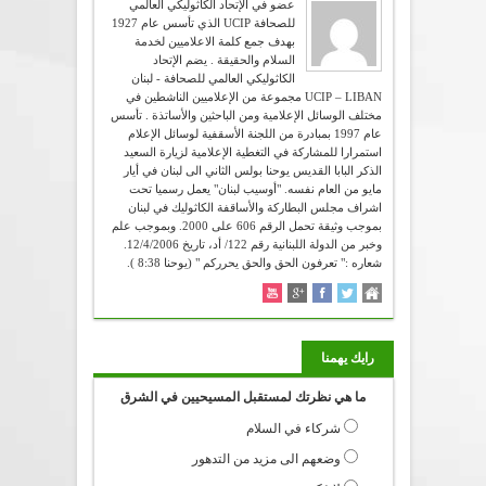
عضو في الإتحاد الكاثوليكي العالمي
للصحافة UCIP الذي تأسس عام 1927
بهدف جمع كلمة الاعلاميين لخدمة
السلام والحقيقة . يضم الإتحاد
الكاثوليكي العالمي للصحافة - لبنان
UCIP – LIBAN مجموعة من الإعلاميين الناشطين في
مختلف الوسائل الإعلامية ومن الباحثين والأساتذة . تأسس
عام 1997 بمبادرة من اللجنة الأسقفية لوسائل الإعلام
استمرارا للمشاركة في التغطية الإعلامية لزيارة السعيد
الذكر البابا القديس يوحنا بولس الثاني الى لبنان في أيار
مايو من العام نفسه. "أوسيب لبنان" يعمل رسميا تحت
اشراف مجلس البطاركة والأساقفة الكاثوليك في لبنان
بموجب وثيقة تحمل الرقم 606 على 2000. وبموجب علم
وخبر من الدولة اللبنانية رقم 122/ أد، تاريخ 12/4/2006.
شعاره :" تعرفون الحق والحق يحرركم " (يوحنا 8:38 ).
رايك يهمنا
ما هي نظرتك لمستقبل المسيحيين في الشرق
شركاء في السلام
وضعهم الى مزيد من التدهور