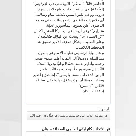
الحاضر قائلاً: ” سَتكونُ اليَومَ مَعي في الفِردَوس”
(الآية 43). في ساعة الصليب يبلغ خلاص يسوع
ذروته، ووعده للص اليمين يكشف تمام رسالته:
أي خلاص الخطأة. في بداية رسالته، وفي مجمع
الناصرة، أعلن يسوع: “لِلمَأسورينَ تَخلِيَةَ
سَبيلِهم”؛ وفي أريحا، في بيت زكا العشار أكّد أن
“ابْنَ الإِنسانِ جاءَ لِيَبحَثَ عن الهالِكِ فيُخَلِّصَه”.
وعلى الصليب، يشكّل تصرّفه الأخير تحقيق هذا
المخطط الخلاصي.
وختم البابا فرنسيس تعليمه الأسبوعي بالقول
منذ البداية ووصولاً إلى النهاية أظهر يسوع نفسه
رحمة، وأظهر نفسه تجسّدًا نهائيًّا وفريدًا لمحبّة
الآب. إن يسوع هو حقًّا وجه رحمة الآب. ولص
اليمين قد دعاه باسمه “يا يسوع”، إنه تضرّع قصير
ويمكننا جميعًا أن نردّده خلال نهارنا بكل بساطة
قائلين: “يا يسوع”.
إذاعة الفاتيكان
الوسوم :
في مقابلته العامة البابا فرنسيس: يسوع هو حقًّا وجه رحمة الآب
عن الاتحاد الكاثوليكي العالمي للصحافة - لبنان