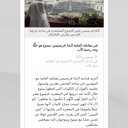
البابا فرنسيس يحيي الجموع المحتشدة في ساحة بازيليك
القديس بطرس بالفاتيكان
في مقابلته العامة البابا فرنسيس: يسوع هو حقًّا
وجه رحمة الآب
29 سبتمبر,2016
في
أخبار الكنيسة
,
الكنيسة في العالم
,
متفرقات
أجرى قداسة البابا فرنسيس مقابلته العامة مع
المؤمنين في ساحة القديس بطرس واستهل
تعليمه بالقول إن الكلمات التي لفظها يسوع
خلال آلامه تجد ذروتها في المغفرة، فيسوع يغفر:
“يا أَبَتِ اغفِرْ لَهم، لأنَّهُم لا يَعلَمونَ ما يَفعَلون” (لو
23، 34). فهي ليست مجرّد كلمات لأنها تصبح
عملاً ملموسًا في المغفرة التي يقدّمها لـ “لص
اليمين” الذي كان بقربه. يخبر القديس لوقا عن
لصين صلبا مع يسوع ويتوجهان إليه بموقفين
مختلفين.