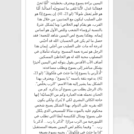
اليمين براءة يسوع ويعترف بخطيئته: “أَمَّا نَحنُ
فعِقابُنا عَدل، لأَنَّنا نَلقى ما تَستوجِبُه أَعمالُنا. أَمَّا
هو فلَم يَعمَل سُوءًا” (لو 23، 41). إن يسوع إذًا هو
على الصليب ليكون مع المذنبين: من خلال هذا
القرب، هو يقدّم لهم الخلاص؛ وما يُشكل عثرةً
بالنسبة لرؤساء الشعب وللص الأول هو أساس
إيمانه. وهكذا يصبح لص اليمين شاهد للنعمة؛ فقد
حصل ما لم يكن في الحسبان: الله قد أحبّني
لدرجة أنه مات على الصليب من أجلي. إيمان هذا
الرجل هو ثمرة نعمة المسيح: وعيناه تتأملان في
المصلوب محبة الله له هو الخاطئ المسكين.
أضاف الأب الأقدس يقول يتوجّه لص اليمين أخيرًا
بشكل مباشر إلى يسوع ويطلب مساعدته:
“أُذكُرني يا يسوع إِذا ما جئتَ في مَلَكوتِكَ” (لو 23،
42). يدعوه بثقة باسمه “يا يسوع”، ويعترف بهذا
الشكل بما يشير إليه هذا الاسم: “الرب يخلّص”.
ذاك الرجل يطلب من يسوع أن يذكره. كم من
الحنان تحمله هذه العبارة وكم من الإنسانيّة! إنها
حاجة الكائن البشري لكي لا يُترك ولكي يكون
الله بقربه على الدوام. بهذا الشكل يصبح شخص
محكوم عليه بالموت مثالا للمسيحي الذي يتّكل
على يسوع؛ ومثال للكنيسة أيضًا التي تطلب في
الليتورجية من الرب مرارًا: “أذكر يا رب… أذكر يا
رب…” وفيما يتكلم لص اليمين بصيغة المستقبل:
“إِذا ما جئتَ في مَلَكوتِكَ”، يجيبه يسوع بصيغة