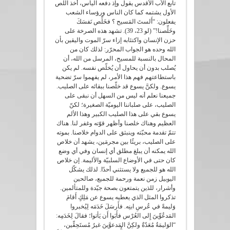
تابع الأب الأقدس يقول وإذ دفعه اليأس، أخذ اللص
الأول يشتمه كما كان الناس ورؤساء الشعب
يفعلون: “أَلستَ المَسيح ؟ فخَلِّص نَفسَكَ
وخَلِّصنا!” (لو 23، 39). تشهد هذه الصرخة على
حزن الإنسان واكتئابه إزاء سرّ الموت واليقين بأن
الله وحده هو الجواب المحرّر: لذلك كان من
المحال بالنسبة للمسيح، المرسل من الله، أن
يُصلب بدون أن يحاول أن يُخلّص نفسه. لم يكن
باستطاعتهم فهم هذا الأمر، لم يفهموا سرّ تضحية
يسوع. ولكنَّ يسوع قد خلّصنا ببقائه على الصليب.
جميعنا نعلم أنه ليس من السهل أن نبقى على
الصليب، على صلباننا اليوميّة الصغيرة؛ لكنّ
يسوع بقي على هذا الصليب الكبير وهذا الألم
العظيم وهناك خلصنا وأظهر قوّته وغفر لنا. هناك
تتمّ تقدمة محبّته وينبثق على الدوام خلاصنا. بموته
على الصليب، بريئًا بين مجرمَين، يشهد أن خلاص
الله يمكنه أن يبلغ مطلق أي إنسان وفي أي وضع
كان حتى في الأوضاع السلبيّة والأليمة. إن خلاص
الله هو للجميع ولا يستثني أحدًا. لذلك يشكّل
اليوبيل زمن نعمة ورحمة للجميع، صالحين
وأشرار، للذين يتمتعون بصحة جيّدة وللمتألمين.
تذكروا المثل الذي يعطيه يسوع عن مَلِكٍ أَقامَ
وَليمةً في عُرسِ ابنِه. فأَرسَلَ خَدَمَه لِيُخبروا
المَدعُوِّينَ إِلى العُرْس فأَبَوا أَن يَأتوا؛ فقالَ لِخَدَمِه:
“الوَليمَةُ مُعَدّةٌ ولكِنَّ المَدعوَّينَ غيرُ مُستَحِقِّين،