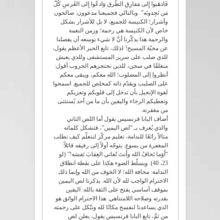
فَاذهَبوا إِلى مَفارِقِ الطُّرق وَادعُوا إِلى العُرسِ كُلَّ
مَن تَجِدونَه”. وبالتالي فجميعنا مدعوون: صالحون
وأشرار؛ الكنيسة للجميع، لا بل للأشرار بشكل
خاص لأن الكنيسة هي رحمة؛ وزمن النعمة
والرحمة هذا يذكّرنا أنَّ لا شيء بوسعه أن يفصلنا
عن محبّة المسيح! لذلك، تابع الحبر الأعظم يقول،
للذي صلب على سرير المستشفى وللذي يعيش
منغلقًا في سجن، للذين تحتجزهم الحروب أقول:
أنظروا إلى المصلوب؛ الله معكم، ويبقى معكم
على الصليب ويقدّم ذاته كمخلص للجميع. اسمحوا
لقوة الإنجيل بأن تدخل إلى قلوبكم وتعزيكم
وتعطيكم الرجاء واليقين بأن ما من أحد يُستثنى
من مغفرته.
أضاف البابا فرنسيس يقول أما اللص الثاني
والذي يُعرف بـ “لص اليمين”، فتشكل كلماته
مثالاً رائعًا للندامة، تعليم مركّز لنتعلّم كيف نطلب
المغفرة من يسوع. يتوجّه أولاً إلى رفيقه قائلاً:
“أَوَما تَخافُ الله وأَنتَ تُعاني العِقابَ نَفسَه!” (لو
23، 40). ويسلّط الضوء هكذا على نقطة انطلاق
الندامة: مخافة الله؛ لا الخوف من الله وإنما ذلك
الاحترام الواجب لله لأن الله. يذكرنا لص اليمين
بموقف أساسي يفتح على الثقة بالله: اليقين
بقدرته وصلاحه اللامتناهي. هذا الاحترام الواثق هو
الذي يساعدنا لنفسح مكانًا لله ونتّكل على رحمته.
من ثمَّ، تابع البابا فرنسيس يقول، يعلن لص