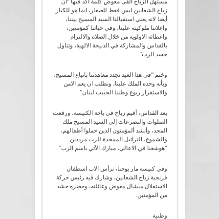
مستهل الزياح القى معوض كلمة أكد فيها “ان
زياح الشعانين ليس فقط للصغار، انما هو للكبار
أيضا لانه يعني استقبالنا السيد المسيح بيننا،
واعلاننا ملوكيته علينا، وفي حياتنا كمؤمنين،
واعطائه الاولوية من خلال الصلاة والالتزام
بالقداس والمشاركة في الذبيحة الالهية، وتناول
جسد الرب”.
وختم “في هذا العيد نجدد معاهدتنا باتباع المسيح،
وبأنه وحده الملك علينا، ونطلب ان يعم الامن
والاستقرار ربوع وطننا الحبيب لبنان”.
بعد القداس، أقيم زياح في باحة الكنيسة، ورفعت
الصلوات والتضرعات إلى السيد المسيح ملك
المجد، وأنشد ألمؤمنون الذين حملوا أطفالهم،
والشموع، التراتيل الممجدة للرب مرددين
“هوشعنا في الاعالي، مبارك الآتي باسم الرب”.
وفي كنيسة مار يوحنا، ترأس الاب اسطفان
فرنجية زياح الشعانين، وشارك فيه رئيس حركة
الاستقلال ميشال معوض وعائلته، وحضره حشد
من المؤمنين.
وطنية