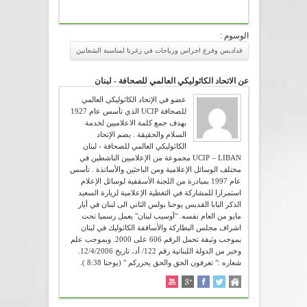
الوسوم :
قداديس وقرع اجراس وزياحات في زغرتا لمناسبة الشعانين
عن الاتحاد الكاثوليكي العالمي للصحافة - لبنان
عضو في الإتحاد الكاثوليكي العالمي
للصحافة UCIP الذي تأسس عام 1927
بهدف جمع كلمة الاعلاميين لخدمة
السلام والحقيقة . يضم الإتحاد
الكاثوليكي العالمي للصحافة - لبنان
UCIP – LIBAN مجموعة من الإعلاميين الناشطين في
مختلف الوسائل الإعلامية ومن الباحثين والأساتذة . تأسس
عام 1997 بمبادرة من اللجنة الأسقفية لوسائل الإعلام
استمرارا للمشاركة في التغطية الإعلامية لزيارة السعيد
الذكر البابا القديس يوحنا بولس الثاني الى لبنان في أيار
مايو من العام نفسه. "أوسيب لبنان" يعمل رسميا تحت
اشراف مجلس البطاركة والأساقفة الكاثوليك في لبنان
بموجب وثيقة تحمل الرقم 606 على 2000. وبموجب علم
وخبر من الدولة اللبنانية رقم 122/ أد، تاريخ 12/4/2006.
شعاره :" تعرفون الحق والحق يحرركم " (يوحنا 8:38 ).