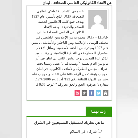
عن الاتحاد الكاثوليكي العالمي للصحافة - لبنان
عضو في الإتحاد الكاثوليكي العالمي
للصحافة UCIP الذي تأسس عام 1927
بهدف جمع كلمة الاعلاميين لخدمة
السلام والحقيقة . يضم الإتحاد
الكاثوليكي العالمي للصحافة - لبنان
UCIP – LIBAN مجموعة من الإعلاميين الناشطين في
مختلف الوسائل الإعلامية ومن الباحثين والأساتذة . تأسس
عام 1997 بمبادرة من اللجنة الأسقفية لوسائل الإعلام
استمرارا للمشاركة في التغطية الإعلامية لزيارة السعيد
الذكر البابا القديس يوحنا بولس الثاني الى لبنان في أيار
مايو من العام نفسه. "أوسيب لبنان" يعمل رسميا تحت
اشراف مجلس البطاركة والأساقفة الكاثوليك في لبنان
بموجب وثيقة تحمل الرقم 606 على 2000. وبموجب علم
وخبر من الدولة اللبنانية رقم 122/ أد، تاريخ 12/4/2006.
شعاره :" تعرفون الحق والحق يحرركم " (يوحنا 8:38 ).
رايك يهمنا
ما هي نظرتك لمستقبل المسيحيين في الشرق
شركاء في السلام