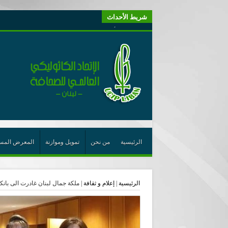
شريط الأحداث
“لبنانيون من أجل الكيان” (اتحاد اورا) : طرح رئيس الجمهو
“الوحدة في التعدّد: إعادة بناء الديمقراطيّة التوافقيّة في لبنا
يتبع في معنى الأعجوبة
ترشيح أسعد جوان لجائزة نوبل يعزّز تثبيت
احتفالات عيد القديس شربل تتواصل في بقاعكفرا…
رئيسة أوسيب لبنان تلتقي غبطة البطريرك وتطلع على نشاطا
الراعي: القديس شربل هو الزرع الجيد الذي أثمر في حقل ال
الأعجوبة في المسيحيّة: معنًى وحدًّا
الرئيسية
من نحن
تمويل وموازنة
المعرض المس
من يختصر الله يجعل الدين خطرًا
لقاء إعلامي لمكتب راعوية الشبيبة- بكركي
الرئيسية
|
إعلام و ثقافة
|
ملكة جمال لبنان غادرت الى بان
أيّ عيش مشترك نريد؟