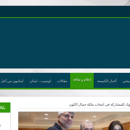
رية حول اللامركزية الموسعة شرط واجب للخروج من حالة الجمود
ن”
ت الإتحاد
رب
إعلام و ثقافة
يحي
أخبار الكنيسة
مقالات
اوسيب – لبنان
لبنانيون من أجل 
كوك للمشاركة في انتخاب ملكة جمال الكون
رايك