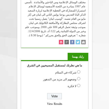
مختلف الوسائل الإعلامية ومن الباحثين والأساتذة . تأسس
عام 1997 بمبادرة من اللجنة الأسقفية لوسائل الإعلام
استمرارا للمشاركة في التغطية الإعلامية لزيارة السعيد
الذكر البابا القديس يوحنا بولس الثاني الى لبنان في أيار
مايو من العام نفسه. "أوسيب لبنان" يعمل رسميا تحت
اشراف مجلس البطاركة والأساقفة الكاثوليك في لبنان
بموجب وثيقة تحمل الرقم 606 على 2000. وبموجب علم
وخبر من الدولة اللبنانية رقم 122/ أد، تاريخ 12/4/2006.
شعاره :" تعرفون الحق والحق يحرركم " (يوحنا 8:38 ).
رايك يهمنا
ما هي نظرتك لمستقبل المسيحيين في الشرق
شركاء في السلام
وضعهم الى مزيد من التدهور
لا فكرة
View Results