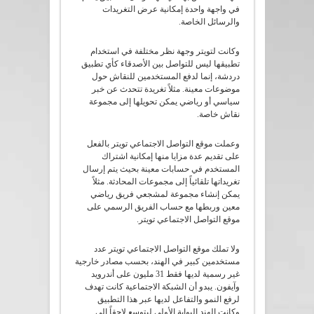
في واجهة واحدة إمكانية عرض التغريدات
والرسائل الخاصة.
وكانت لتويتر وجهة نظر مختلفة في استخدام
تطبيقها ليس للتواصل بين الأصدقاء كأي تطبيق
دردشة، إنما لدفع المستخدمين للنقاش حول
موضوعات معينة. مثلاً تغريدة تتحدث عن خبر
سياسي أو رياضي يمكن تحويلها إلى مجموعة
نقاش خاصة.
وعملت موقع التواصل الاجتماعي تويتر بالفعل
على تقديم عدة مزايا منها إمكانية اشتراك
المستخدم في حسابات معينة بحيث يتم إرسال
تغريداتها تلقائياً إلى مجموعات المحادثة. مثلاً
يمكن إنشاء مجموعة لمشجعي فريق رياضي
معين وربطها مع حساب الفريق الرسمي على
موقع التواصل الاجتماعي تويتر.
ولا تملك موقع التواصل الاجتماعي تويتر عدد
مستخدمين كبير في الهند، بحسب مصادر خارجية
غير رسمية لديها فقط 31 مليون على أندرويد
وآيفون. يبدو أن الشبكة الاجتماعية كانت تهدف
لرفع النمو والتفاعل لديها عبر هذا التطبيق
وكانت الهند البوابة الأولى ليتوسع لاحقاً إلى