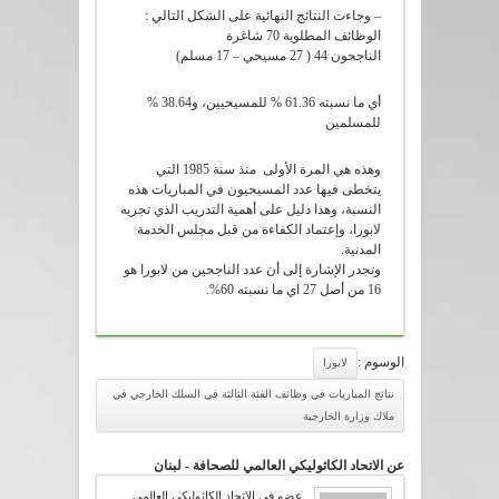
– وجاءت النتائج النهائية على الشكل التالي :
الوظائف المطلوية 70 شاغرة
الناجحون 44 ( 27 مسيحي – 17 مسلم)
أي ما نسبته 61.36 % للمسيحيين، و38.64 %
للمسلمين
وهذه هي المرة الأولى منذ سنة 1985 التي
يتخطى فيها عدد المسيحيون في المباريات هذه
النسبة، وهذا دليل على أهمية التدريب الذي تجريه
لابورا، وإعتماد الكفاءة من قبل مجلس الخدمة
المدنية.
وتجدر الإشارة إلى أن عدد الناجحين من لابورا هو
16 من أصل 27 اي ما نسبته 60%.
الوسوم :
لابورا
نتائج المباريات في وظائف الفئة الثالثة في السلك الخارجي في
ملاك وزارة الخارجية
عن الاتحاد الكاثوليكي العالمي للصحافة - لبنان
عضو في الإتحاد الكاثوليكي العالمي