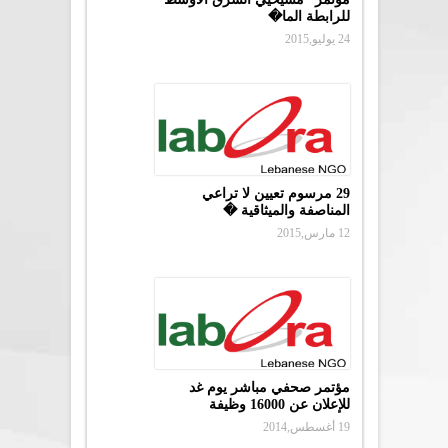
للرابطة الما�
24 يوليو,2015
29 مرسوم تعيين لا تراعي
المناصفة والميثاقية �
12 مارس,2015
مؤتمر صحفي مباشر يوم غد
للإعلان عن 16000 وظيفة
19 أغسطس,2014