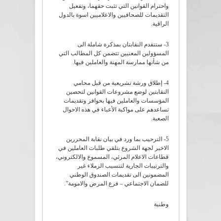
واحترام القوانين التي تثبت حقهما، وتفعيل
التقديمات للصحافيين والاعلاميين اسوة بالدول
الراقية.
3- ستتقدم النقابتان بمذكرة شاملة الى
المسؤولين المعنيين تتضمن كل المطالب التي
من شأنها ممارسة المهنة والعاملين فيها.
4- إطلاق ورشة تشريعية من قبل محامي
النقابتين لوضع مشروعات القوانين لتحصين
المؤسسات والعاملين فيها بحوافز وتقديمات
تساعدهم على مواكبة الأعباء في هذه الاحوال
الصعبة.
5- الترحيب بما ورد في بيان نقابة المحررين
الاخير لجهة الشروع بتلقي طلبات العاملين في
قطاعات الاعلام المرئي، المسموع والالكتروني،
والترتيبات الجارية لتنسيب الزملاء غير
المضمونين الى تقديمات الصندوق الوطني
للضمان الاجتماعي – فرع المرض والامومة”.
وطنية