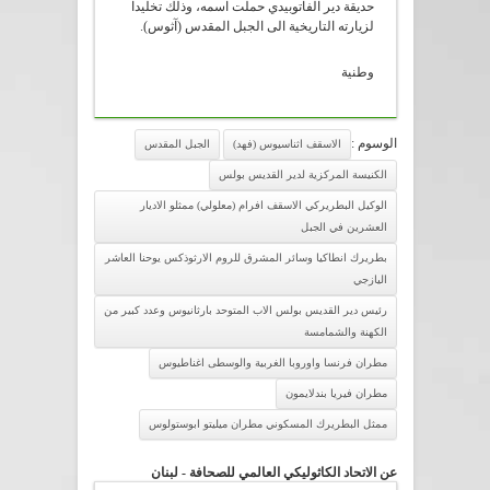
حديقة دير الفاتوبيدي حملت اسمه، وذلك تخليدا
لزيارته التاريخية الى الجبل المقدس (آثوس).
وطنية
الوسوم :
الاسقف اثناسيوس (فهد)
الجبل المقدس
الكنيسة المركزية لدير القديس بولس
الوكيل البطريركي الاسقف افرام (معلولي) ممثلو الاديار
العشرين في الجبل
بطريرك انطاكيا وسائر المشرق للروم الارثوذكس يوحنا العاشر
اليازجي
رئيس دير القديس بولس الاب المتوحد بارثانيوس وعدد كبير من
الكهنة والشمامسة
مطران فرنسا واوروبا الغربية والوسطى اغناطيوس
مطران فيريا بندلايمون
ممثل البطريرك المسكوني مطران ميليتو ابوستولوس
عن الاتحاد الكاثوليكي العالمي للصحافة - لبنان