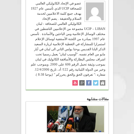
عضو في الإتحاد الكاثوليكي العالمي
للصحافة UCIP الذي تأسس عام 1927
بهدف جمع كلمة الاعلاميين لخدمة
السلام والحقيقة . يضم الإتحاد
الكاثوليكي العالمي للصحافة - لبنان
UCIP – LIBAN مجموعة من الإعلاميين الناشطين في
مختلف الوسائل الإعلامية ومن الباحثين والأساتذة . تأسس
عام 1997 بمبادرة من اللجنة الأسقفية لوسائل الإعلام
استمرارا للمشاركة في التغطية الإعلامية لزيارة السعيد
الذكر البابا القديس يوحنا بولس الثاني الى لبنان في أيار
مايو من العام نفسه. "أوسيب لبنان" يعمل رسميا تحت
اشراف مجلس البطاركة والأساقفة الكاثوليك في لبنان
بموجب وثيقة تحمل الرقم 606 على 2000. وبموجب علم
وخبر من الدولة اللبنانية رقم 122/ أد، تاريخ 12/4/2006.
شعاره :" تعرفون الحق والحق يحرركم " (يوحنا 8:38 ).
مقالات مشابهة