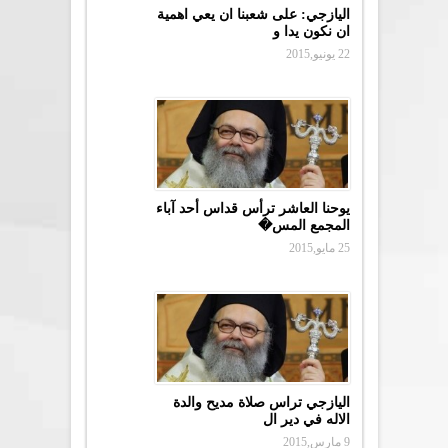
اليازجي: على شعبنا ان يعي اهمية
ان نكون يدا و
22 يونيو,2015
يوحنا العاشر ترأس قداس أحد آباء
المجمع المس�
25 مايو,2015
اليازجي تراس صلاة مديح والدة
الاله في دير ال
9 مارس,2015