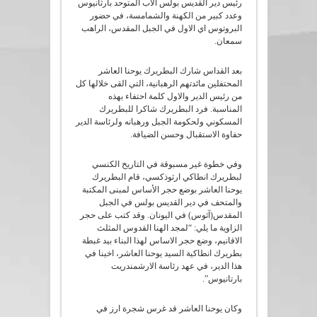
رئيس دير القديس بولس الاب المتوحد بارثانيوس
وعدد كبير من الكهنة والشمامسة، في حضور
البروتوس اي الاول في الجبل المقدس، الراهب
سمعان.
بعد القداس شارك البطريرك يوحنا العاشر
المحتفلين مائدتهم الرهبانية، التي القى خلالها كل
من رئيس الدير والاول كلمة احتفاء بهذه
المناسبة. فرد البطريرك شاكرا للبطريرك
المسكوني ولحكومة الجبل ورهبانه ولرئاسة الدير
حفاوة الاستقبال وحسن الضيافة.
وفي خطوة غير مسبوقة في التاريخ الكنسي
لبطريرك انطاكي ارثوذكسي، قام البطريرك
يوحنا العاشر بوضع حجر الأساس لمبنى المكتبة
والمتحف في دير القديس بولس في الجبل
المقدس(آثوس) في اليونان. وقد كتب على حجر
الزاوية ما يلي: “لمجد الهنا القدوس المثلث
الاقانيم، وضع حجر الاساس لهذا البناء بيد غبطة
بطريرك انطاكية السيد يوحنا العاشر، اخينا في
هذا الدير، في عهد رئاسة الارشمندريت
بارتانيوس”.
وكان يوحنا العاشر قد غرس شجرة ارز في