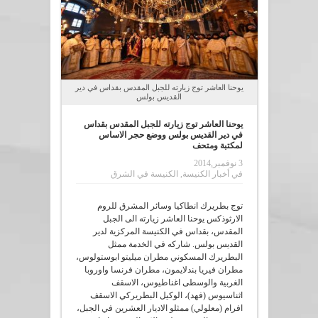
يوحنا العاشر توج زيارته للجبل المقدس بقداس في دير
القديس بولس
يوحنا العاشر توج زيارته للجبل المقدس بقداس
في دير القديس بولس ووضع حجر الاساس
لمكتبة ومتحف
3 نوفمبر,2014
في
أخبار الكنيسة
,
الكنيسة في الشرق
توج بطريرك انطاكيا وسائر المشرق للروم
الارثوذكس يوحنا العاشر زيارته الى الجبل
المقدس، بقداس في الكنيسة المركزية لدير
القديس بولس. شاركه في الخدمة ممثل
البطريرك المسكوني مطران ميليتو ابوستولوس،
مطران فيريا بندلايمون، مطران فرنسا واوروبا
الغربية والوسطى اغناطيوس، الاسقف
اثناسيوس (فهد)، الوكيل البطريركي الاسقف
افرام (معلولي) ممثلو الاديار العشرين في الجبل،