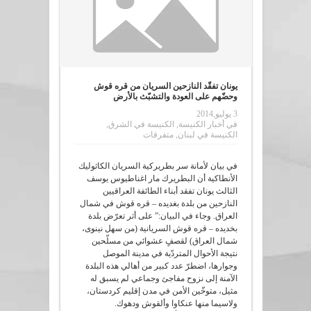
يونان تفقّد النازحين السريان من قره قوش
وحضّهم على العودة والتشبّث بالأرض
3 يوليو,2014
في
أخبار الكنيسة
,
الكنيسة في الشرق
,
الكنيسة في لبنان
,
متفرقات
في بيان لأمانة سر بطريركية السريان الكاثوليك
الأنطاكية أن البطريرك مار اغناطيوس يوسف
الثالث يونان تفقد أبناء الطائفة العراقيين
النازحين من بلدة بغديده – قره قوش في شمال
العراق. وجاء في البيان:” على أثر تعرّض بلدة
بخديده – قره قوش السريانية (من سهل نينوى،
شمال العراق) لقصفٍ عشوائي من مسلّحين
نتيجة الأحوال المتردّية في مدينة الموصل
وجوارها، اضطرّ عدد كبير من أهالي هذه البلدة
الآمنة إلى نزوح مفاجئ وجماعي لم يسبق له
مثيل، متوخّين الأمن في مدن إقليم كردستان،
ولاسيما منها عنكاوا وألقوش ودهوك.