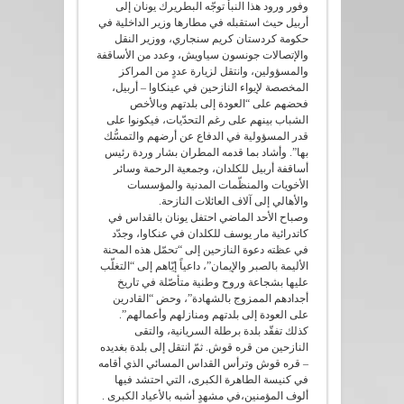
وفور ورود هذا النبأ توجّه البطريرك يونان إلى
أربيل حيث استقبله في مطارها وزير الداخلية في
حكومة كردستان كريم سنجاري، ووزير النقل
والإتصالات جونسون سياويش، وعدد من الأساقفة
والمسؤولين، وانتقل لزيارة عددٍ من المراكز
المخصصة لإيواء النازحين في عينكاوا – أربيل،
فحضهم على “العودة إلى بلدتهم وبالأخص
الشباب بينهم على رغم التحدّيات، فيكونوا على
قدر المسؤولية في الدفاع عن أرضهم والتمسُّك
بها”. وأشاد بما قدمه المطران بشار وردة رئيس
أساقفة أربيل للكلدان، وجمعية الرحمة وسائر
الأخويات والمنظّمات المدنية والمؤسسات
والأهالي إلى آلاف العائلات النازحة.
وصباح الأحد الماضي احتفل يونان بالقداس في
كاتدرائية مار يوسف للكلدان في عنكاوا، وجدّد
في عظته دعوة النازحين إلى “تحمّل هذه المحنة
الأليمة بالصبر والإيمان”، داعياً إيّاهم إلى “التغلّب
عليها بشجاعة وروح وطنية متأصّلة في تاريخ
أجدادهم الممزوج بالشهادة”، وحض “القادرين
على العودة إلى بلدتهم ومنازلهم وأعمالهم”.
كذلك تفقّد بلدة برطلة السريانية، والتقى
النازحين من قره قوش. ثمّ انتقل إلى بلدة بغديده
– قره قوش وترأس القداس المسائي الذي أقامه
في كنيسة الطاهرة الكبرى، التي احتشد فيها
ألوف المؤمنين،في مشهدٍ أشبه بالأعياد الكبرى .