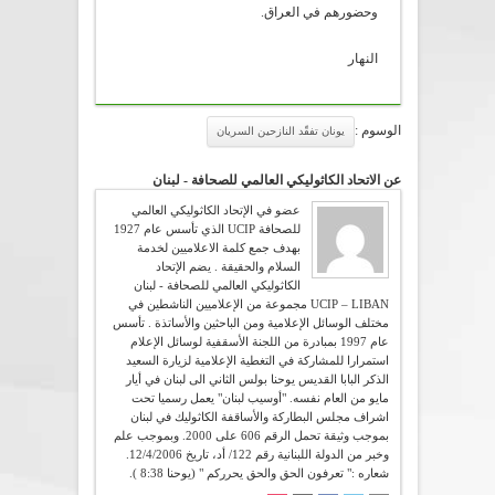
وحضورهم في العراق.
النهار
الوسوم :
يونان تفقّد النازحين السريان
عن الاتحاد الكاثوليكي العالمي للصحافة - لبنان
عضو في الإتحاد الكاثوليكي العالمي
للصحافة UCIP الذي تأسس عام 1927
بهدف جمع كلمة الاعلاميين لخدمة
السلام والحقيقة . يضم الإتحاد
الكاثوليكي العالمي للصحافة - لبنان
UCIP – LIBAN مجموعة من الإعلاميين الناشطين في
مختلف الوسائل الإعلامية ومن الباحثين والأساتذة . تأسس
عام 1997 بمبادرة من اللجنة الأسقفية لوسائل الإعلام
استمرارا للمشاركة في التغطية الإعلامية لزيارة السعيد
الذكر البابا القديس يوحنا بولس الثاني الى لبنان في أيار
مايو من العام نفسه. "أوسيب لبنان" يعمل رسميا تحت
اشراف مجلس البطاركة والأساقفة الكاثوليك في لبنان
بموجب وثيقة تحمل الرقم 606 على 2000. وبموجب علم
وخبر من الدولة اللبنانية رقم 122/ أد، تاريخ 12/4/2006.
شعاره :" تعرفون الحق والحق يحرركم " (يوحنا 8:38 ).