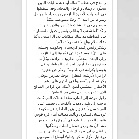
وامتدح في عظته “أصالة أبناء هذه البلدة الذين
يتحلّون بالإيمان والرجاء والمحبّة، وقد استقبلوا
في السنوات الأخيرة النازحين من بغداد والموصل
وسواها من المدن”. وحيّا صمودهم، مثبّتاً
عزيمتهم في “التشبّث بالأرض، والذود عنها “.
وأكّد “أننا شعب لا يطالب بامتيازات بل بالمساواة
في المواطنة مع سائر مكوّنات بلاد الرافدين، وأنّنا
دعاة سلامٍ وتآخٍ لا عنف ولا تصادُم”.
وشكر رئيس إقليم كردستان وحكومته وجيشه
على “كلّ المساعدة التي قدّموها إلى النازحين
وإلى البلدة، لتخطّي الظروف الراهنة، وكلّ ما
سيقومون به لتأمين الخدمات للمواطنين كي
يعيشوا بكرامة في بلدتهم”. وعبّر عن تقديره
لراعي الأبرشية المطران يوحنّا بطرس موشي
وكهنته الذين “صمدوا في بلدتهم على رغم
الأخطار ، مقدّمين أنصع الأمثلة عن الراعي الصالح
الذي “لا يهرب… بل يبقى مع القطيع”.
وقبل عودته إلى لبنان، تفقّد العائلات التي كانت
نزحت إلى بلدتي دهوك وألقوش، وحضهم على
العودة سريعاً. ثمّ زار وزير الداخلية في حكومة
كردستان لشكره، وتأكيد مطالبة أبناء قره قوش
بتأمين الخدمات للبلدة في أسرع وقت، ولمس
منه “كلّ تجاوب واحتضان للبلدة وسكّانها”.
والتقى يونان بطريرك بابل على الكلدان لويس
روفائيل الأوّل ساكو، وتداولا أوضاع المسيحيين