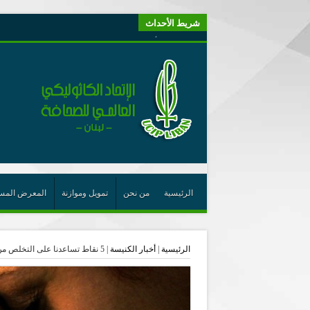
شريط الأحداث
“لبنانيون من أجل الكيان” (اتحاد اورا) : طرح رئيس الجمهو
“الوحدة في التعدّد: إعادة بناء الديمقراطيّة التوافقيّة في لبنا
يتبع في معنى الأعجوبة
ترشيح أسعد جوان لجائزة نوبل يعزّز تثبيت
احتفالات عيد القديس شربل تتواصل في بقاعكفرا…
رئيسة أوسيب لبنان تلتقي غبطة البطريرك وتطلع على نشاطا
الراعي: القديس شربل هو الزرع الجيد الذي أثمر في حقل ال
الأعجوبة في المسيحيّة: معنًى وحدًّا
الرئيسية
من نحن
تمويل وموازنة
المعرض المس
من يختصر الله يجعل الدين خطرًا
لقاء إعلامي لمكتب راعوية الشبيبة- بكركي
الرئيسية
|
أخبار الكنيسة
|
5 نقاط تساعدنا على التخلص من التجربة فلنتحرر ونصبح أبناء للرب
أيّ عيش مشترك نريد؟