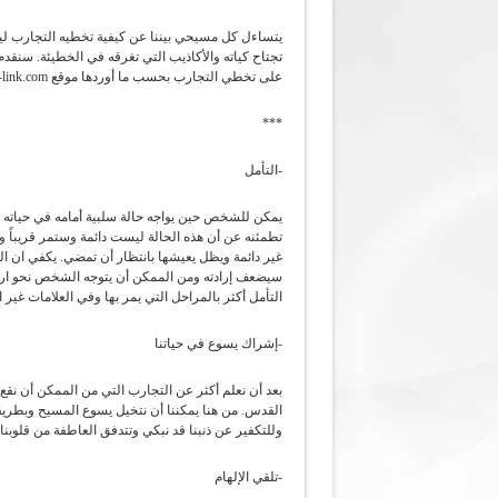
يتساءل كل مسيحي بيننا عن كيفية تخطيه التجارب ليص
تجتاح كياته والأكاذيب التي تغرقه في الخطيئة. سنقد
على تخطي التجارب بحسب ما أوردها موقع http://en.catholic-link.com/.
***
-التأمل
يمكن للشخص حين يواجه حالة سلبية أمامه في حياته
تطمئنه عن أن هذه الحالة ليست دائمة وستمر قريباً ول
غير دائمة ويظل يعيشها بانتظار أن تمضي. يكفي ان ا
سيضعف إرادته ومن الممكن أن يتوجه الشخص نحو ارتك
التأمل أكثر بالمراحل التي يمر بها وفي العلامات غير 
-إشراك يسوع في حياتنا
بعد أن نعلم أكثر عن التجارب التي من الممكن أن نقع 
القدس. من هنا يمكننا أن نتخيل يسوع المسيح وبطريقة
وللتكفير عن ذنبنا قد نبكي وتتدفق العاطفة من قلوبنا.
-تلقي الإلهام