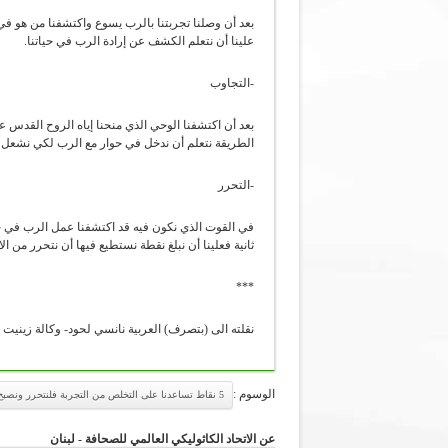
بعد أن وصلنا تجربتنا بالرب يسوع واكتشفنا من هو في ح
علينا أن نتعلم الكشف عن إرادة الرب في حياتنا.
-التجاوب
بعد أن اكتشفنا الوحي الذي منحنا إياه الروح القدس ع
الطريقة نتعلم أن ندخل في حوار مع الرب لكي نشعل في 
-التحرر
في القوت الذي نكون فيه قد اكتشفنا عمل الرب في حيات
ثانية فعلينا أن نبلغ نقطة نستطيع فيها أن نتحرر من ا
***
نقلته الى (بتصرف) العربية نانسي لحود- وكالة زينيت ا
الوسوم :
5 نقاط تساعدنا على التخلص من التجربة فلنتحرر ونصبح أبناء للرب
عن الاتحاد الكاثوليكي العالمي للصحافة - لبنان