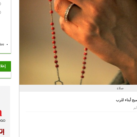
ive
إعلا
صلاة
لم