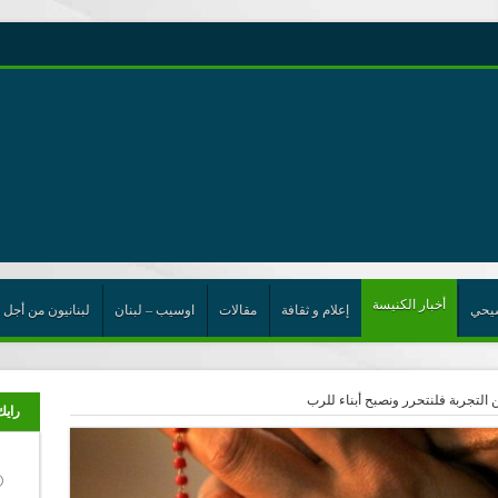
رية حول اللامركزية الموسعة شرط واجب للخروج من حالة الجمود
ن”
ت الإتحاد
رب
أخبار الكنيسة
يحي
إعلام و ثقافة
مقالات
اوسيب – لبنان
لبنانيون من أجل 
رايك