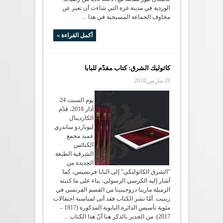
الوردية في مدينة غزة التي شاءت أن تعبر عن
مخاوف الجماعة المسيحية في هذا ...
أكمل القراءة »
كاثوليك الشرق: كتاب مقدّم للبابا
28 مارس,2018
يوم السبت 24
آذار 2018، قدّم
الكاردينال
ليوناردو ساندري
عميد مجمع
الكنائس
الشرقية الطبعة
الجديدة من
“الشرق الكاثوليكي” إلى البابا فرنسيس، كما
أشار إليه الكرسي الرسولي، بناء على ما كتبته
الزميلة مارينا دروجينينا من القسم الفرنسي في
زينيت. أمّا نشر الكتاب فقد أتى لمناسبة احتفالات
مئوية تأسيس الدائرة البابوية المذكورة (1917 –
2017). من الجدير بالذكر هنا أنّ هذا الكتاب ...