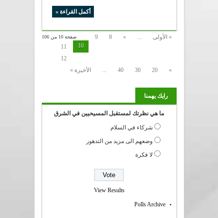
أكمل القراءة »
« الأولى
...
«
8
9
صفحة 10 من 106
10
11
12
»
20
30
40
...
الأخيرة »
رايك يهمنا
ما هي نظرتك لمستقبل المسيحيين في الشرق
شركاء في السلام
وضعهم الى مزيد من التدهور
لا فكرة
View Results
Polls Archive