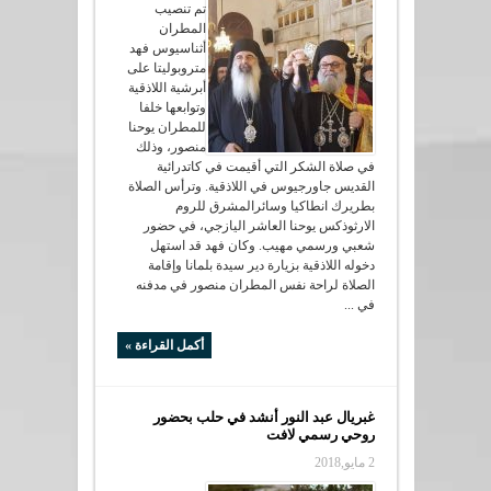
تم تنصيب
المطران
أثناسيوس فهد
متروبوليتا على
أبرشية اللاذقية
وتوابعها خلفا
للمطران يوحنا
منصور، وذلك
في صلاة الشكر التي أقيمت في كاتدرائية
القديس جاورجيوس في اللاذقية. وترأس الصلاة
بطريرك انطاكيا وسائرالمشرق للروم
الارثوذكس يوحنا العاشر اليازجي، في حضور
شعبي ورسمي مهيب. وكان فهد قد استهل
دخوله اللاذقية بزيارة دير سيدة بلمانا وإقامة
الصلاة لراحة نفس المطران منصور في مدفنه
في ...
أكمل القراءة »
غبريال عبد النور أنشد في حلب بحضور
روحي رسمي لافت
2 مايو,2018