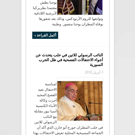
يوحنا بطش
معتمدا بطريركيا
لأبرشية اللاذقية
وتوابعها للروم الأرثوذكس، وذلك بعد شغورها
بوفاة المطران يوحنا منصور. وطنية
أكمل القراءة »
النائب الرسولي للاتين في حلب يتحدث عن
أجواء الاحتفالات الفصحية في ظل الحرب
السورية
3 أبريل,2018
لمناسبة
الاحتفال بعيد
الفصح المجيد
أجرت وكالة
الأنباء الكنسية
آسيا نيوز مقابلة
مع النائب
الرسولي للاتين
في حلب المطران جورج أبو خازن الذي أكد أن
الجماعة المسيحية المحلية تعيش الاحتفالات بهذا