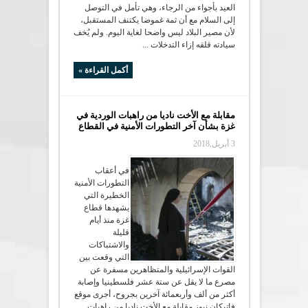
العيد بأجواء من الرجاء، وهي تأمل في التوصل
إلى السلام مع أن ثمة غموضا يكتنف المستقبل،
لأن مصير البلاد ليس واضحا لغاية اليوم. ولم يُخف
سيادته قلقه إزاء التدخلات ...
أكمل القراءة »
مقابلة مع الأخت ناديا من راهبات الوردية في
غزة بشأن آخر التطورات الأمنية في القطاع
3 أبريل,2018
في أعقاب
التطورات الأمنية
الخطيرة التي
يشهدها قطاع
غزة منذ أيام
قليلة
والاشتباكات
التي وقعت بين
القوات الإسرائيلية والمتظاهرين مسفرة عن
مصرع ما لا يقل عن ستة عشر فلسطينيا وإصابة
أكثر من ألف وأربعمائة آخرين بجروح، أجرى موقع
فاتيكان نيوز مقابلة مع الأخت ناديا من راهبات