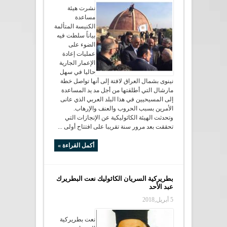
نشرت هيئة
مساعدة
الكنيسة المتألمة
بياناً سلطت فيه
الضوء على
عمليات إعادة
الإعمار الجارية
حاليا في سهل
نينوى بشمال العراق لافتة إلى أنها تواصل خطة
مارشال التي أطلقتها من أجل مد يد المساعدة
إلى المسيحيين في هذا البلد العربي الذي عانى
الأمرين بسبب الحروب والعنف والإرهاب.
وتحدثت الهيئة الكاثوليكية عن الإنجازات التي
تحققت بعد مرور سنة تقريبا على افتتاح أولى ...
أكمل القراءة »
بطريركية السريان الكاثوليك نعت البطريرك
عبد الأحد
5 أبريل,2018
نعت بطريركية