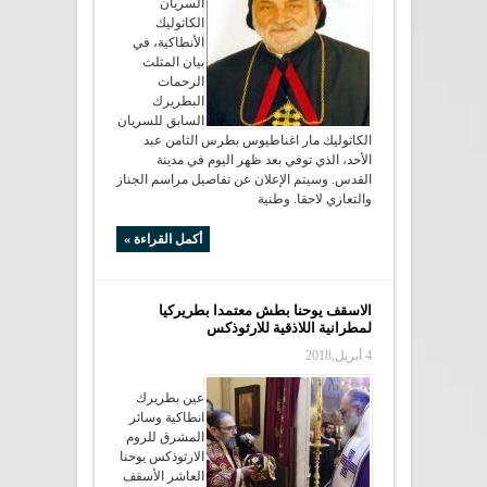
السريان
الكاثوليك
الأنطاكية، في
بيان المثلث
الرحمات
البطريرك
السابق للسريان
الكاثوليك مار اغناطيوس بطرس الثامن عبد
الأحد، الذي توفي بعد ظهر اليوم في مدينة
القدس. وسيتم الإعلان عن تفاصيل مراسم الجناز
والتعازي لاحقا. وطنية
أكمل القراءة »
الاسقف يوحنا بطش معتمدا بطريركيا
لمطرانية اللاذقية للارثوذكس
4 أبريل,2018
عين بطريرك
انطاكية وسائر
المشرق للروم
الارثوذكس يوحنا
العاشر الأسقف