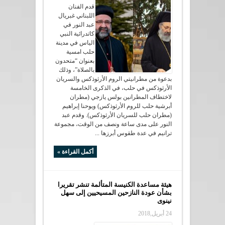
قدم الفنان
اللبناني غبريال
عبد النور في
كاتدرائية النبي
الياس في مدينة
حلب امسية
بعنوان “متحدون
بالصلاة”، وذلك
بدعوة من مطرانيتي الروم الأرثوذكس والسريان
الأرثوذكس في حلب، في الذكرى الخامسة
لاختطاف المطرانين بولس يازجي (مطران
أبرشية حلب للروم الأرثوذكس) ويوحنا إبراهيم
(مطران حلب للسريان الأرثوذكس). وقدم عبد
النور على مدى ساعة ونصف من الوقت، مجموعة
ترانيم في عدة طقوس أبرزها ...
أكمل القراءة »
هيئة مساعدة الكنيسة المتألمة تنشر تقريرا
بشأن عودة النازحين المسيحيين إلى سهل
نينوى
24 أبريل,2018