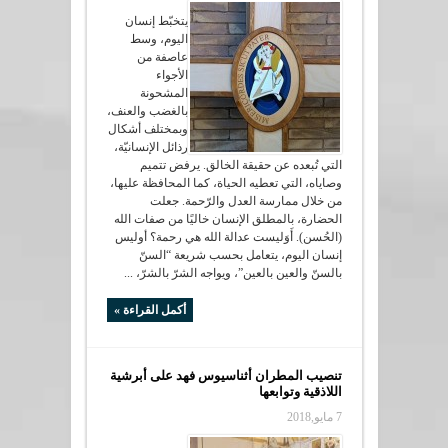
يتخبّط إنسان
اليوم، وسط
عاصفة من
الأجواء
المشحونة
بالغضب والعنف،
وبمختلف أشكال
رذائل الإنسانيّة،
التي تُبعده عن حقيقة الخالق. يرفض تتميم
وصاياه، التي تعطيه الحياة، كما المحافظة عليها،
من خلال ممارسة العدل والرّحمة. جعلت
الحضارة، بالمطلق الإنسان خاليًا من صفات الله
(الحُسن). أَوَليست عدالة الله هي رحمة؟ أوليس
إنسان اليوم، يتعامل بحسب شريعة “السنّ
بالسنّ والعين بالعين”، ويواجه الشرّ بالشرّ، ...
أكمل القراءة »
تنصيب المطران أثناسيوس فهد على أبرشية
اللاذقية وتوابعها
7 مايو,2018