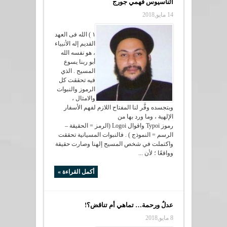
أثناسيوس فهمي جورج
14 مايو,2018
١ ) الله فى العهد
القديم إله الأنبياء
، هو نفسه الله
أبو ربنا يسوع
المسيح . الذي
فيه تحققت كل
الرموز والنبوات
والامثال ،
وبتجسده وفَّر لنا المفتاح اللازم لفهم الأسفار
الإلهية ، وما ورد بها من
رموز Typoi واقوال Logoi (الرمز = الحقيقة –
الرسم = النموذج ) . فالنبوات المسيانية تحققت
واكتملت في شخص المسيح إلهنا وصارت حقيقة
وواقعًا ؛ لأن ...
أكمل القراءة »
عدلٌ ورحمة… تماهي أم تناقض؟!
8 مايو,2018