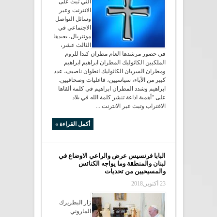
التي تبث على
الانترنت وعبر
وسائل التواصل
الاجتماعي في
مونتريال، بعيدها
الثالث عشر،
في حضور مرشدها العام مطران كندا للروم
الملكيين الكاثوليك المطران ابراهيم ابراهيم
ومطران السريان الكاثوليك انطوان ناصيف، عدد
كبير من الآباء، سياسيين، فاعليات وصحافيين.
ابراهيم وشدد المطران ابراهيم في كلمة ألقاها
على “أهمية اذاعة تنشر كلمة الله في بلاد
الاغتراب وتبث عبر الانترنت ...
أكمل القراءة »
البابا فرنسيس عرض والراعي الاوضاع في
لبنان والمنطقة وما يواجه الكنائس
والمسيحيين من تحديات
23 أكتوبر,2018
زار البطريرك
الماروني