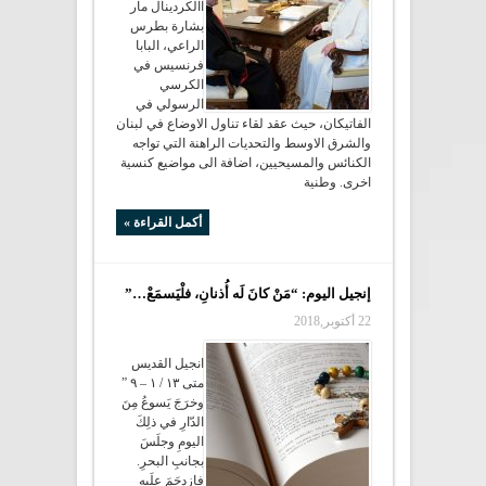
االكردينال مار
بشارة بطرس
الراعي، البابا
فرنسيس في
الكرسي
الرسولي في
الفاتيكان، حيث عقد لقاء تناول الاوضاع في لبنان
والشرق الاوسط والتحديات الراهنة التي تواجه
الكنائس والمسيحيين، اضافة الى مواضيع كنسية
اخرى. وطنية
أكمل القراءة »
إنجيل اليوم: “مَنْ كانَ لَه أُذنانِ، فلْيَسمَعْ…”
22 أكتوبر,2018
انجيل القديس
متى ١٣ / ١ – ٩ ”
وخرَجَ يَسوعُ مِنَ
الدّارِ في ذلِكَ
اليومِ وجلَسَ
بجانبِ البحرِ.
فا‏زدحَمَ علَيهِ