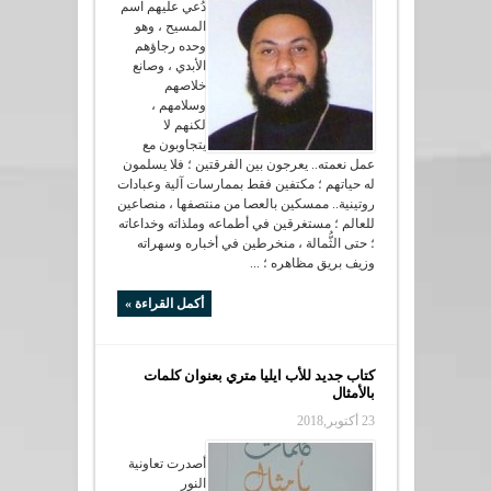
دُعي عليهم اسم
المسيح ، وهو
وحده رجاؤهم
الأبدي ، وصانع
خلاصهم
وسلامهم ،
لكنهم لا
يتجاوبون مع
عمل نعمته.. يعرجون بين الفرقتين ؛ فلا يسلمون
له حياتهم ؛ مكتفين فقط بممارسات آلية وعبادات
روتينية.. ممسكين بالعصا من منتصفها ، منصاعين
للعالم ؛ مستغرقين في أطماعه وملذاته وخداعاته
؛ حتى الثُّمالة ، منخرطين في أخباره وسهراته
وزيف بريق مظاهره ؛ ...
أكمل القراءة »
كتاب جديد للأب ايليا متري بعنوان كلمات
بالأمثال
23 أكتوبر,2018
أصدرت تعاونية
النور