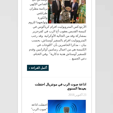
القداس الإلهي
برئاسة مطران
طرابلس
والكورة
وتوابعهما للروم
الأرثوذكس المتروبوليت افرام كرياكوس في
كنيسة القديس يعقوب أخ الرب في كفرحزير
بمشاركة وفد من الجالية الأوكرانية. وقد رحب
المتروبوليت افرام بالسفير أوستاش، بحسب
بيان – مذكرا الحاضرين بأن “اللوحات في
الكنيسة هي من اعمال رسامين أوكرانيين وقدم
للسفير أوستاش هدية تذكارية”. وفي الختام،
دعي الجميع ...
أكمل القراءة »
اذاعة صوت الرب في مونتريال احتفلت
بعيدها السنوي
23 أكتوبر,2018
احتفلت اذاعة
“صوت الرب”