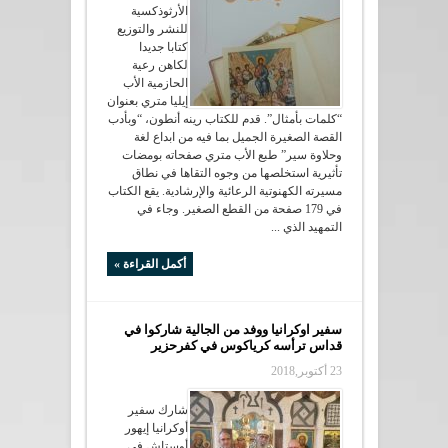
الأرثوذكسية
للنشر والتوزيع
كتابا جديدا
لكاهن رعية
الحازمية الأب
إيليا متري بعنوان
“كلمات بأمثال”. قدم للكتاب رينه أنطون، “وبأدب
القصة الصغيرة الجميل بما فيه من ابداع لغة
وحلاوة سير” طبع الأب متري صفحاته بومضات
تأثيرية استخلصها من وجوه التقاها في نطاق
مسيرته الكهنوتية الرعائية والإرشادية. يقع الكتاب
في 179 صفحة من القطع الصغير. وجاء في
التمهيد الذي ...
أكمل القراءة »
سفير اوكرانيا ووفد من الجالية شاركوا في
قداس ترأسه كرياكوس في كفرحزير
23 أكتوبر,2018
شارك سفير
أوكرانيا إيهور
أوستاش في