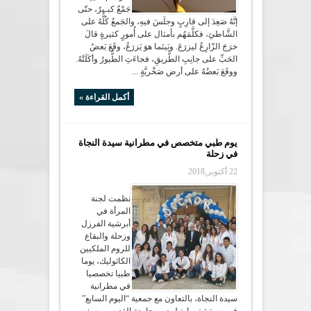
جَمْعٌ كبـيرٌ، حتّى
إنَّهُ صَعِدَ إلى قارِبٍ وجلَسَ فيهِ، والجَمعُ كُلُّهُ على
الشَّاطئِ، فكلَّمَهُم بأمثال على أُمورٍ كثيرةٍ قالَ
خرَجَ الزّارِعُ ليزرَعَ. وبَينَما هوَ يَزرَعُ، وقَعَ بَعضُ
الحَبِّ على جانِبِ الطَّريقِ، فجاءَتِ الطُّيورُ وأكَلَتْهُ.
ووقَعَ بَعضُهُ على أرض صَخْريَّةٍ ...
أكمل القراءة »
يوم طبي متخصص في مطرانية سيدة النجاة
في زحلة
22 أكتوبر,2018
نظمت لجنة
المرأة في
أبرشية الفرزل
وزحلة والبقاع
للروم الملكيين
الكاثوليك، يوما
طبيا تخصصيا
في مطرانية
سيدة النجاة، بالتعاون مع جمعية “اليوم السابع”