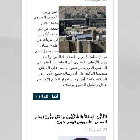
أعلن وزير
الأوقاف المصري
محمد مختار
جمعة، من ​دير
سانت كاترين ​
في ​سيناء​، عن
إطلاق ميثاق
جديد يحمل اسم
ميثاق سانت كاترين للسلام العالمي. وكشف
وزير الأوقاف المصري، أن الحاضرين اتفقوا في
الملتقى الذي يحمل نفس الاسم، على الميثاق
متضمنا التأكيد على أن رسالة جميع الأديان هي
السلام، وأنه لا أمن ولا استقرار للعالم إلا بسلام
عادل وشامل للجميع. وأضاف ...
أكمل القراءة »
التَّدَّيُّنُ المُضَادُّ (الشَّكْلِيُّونَ والفَرِّيسِيُّونَ) بقلم
القمص أثناسيوس فهمي جورج
23 أكتوبر,2018