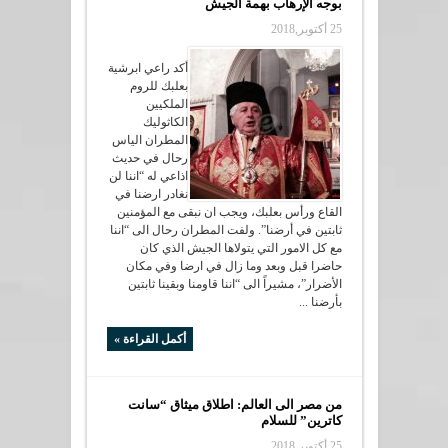
بوجه الإرهاب بهمة الجيش
25 أكتوبر,2018
أكد راعي ابرشية
​بعلبك​ للروم
الملكيين
الكاثوليك ​
المطران الياس
رحال​ في حديث
اذاعي له “اننا لن
نغادر ارضنا في ​
القاع​ و​رأس بعلبك​، ويجب ان نبقى مع المؤمنين
ثابتين في أرضنا”. ولفت المطران رحال الى “اننا
مع كل الامور التي يتولاها الجيش الذي كان
حاضرا قبل وبعد وما زال في ارضا وفي مكان
الأضرار”، مشيراً الى “اننا قاومنا وبقينا ثابتين
بأرضنا ...
أكمل القراءة »
من مصر الى العالم: اطلاق ميثاق “سانت
كاترين” للسلام
25 أكتوبر,2018