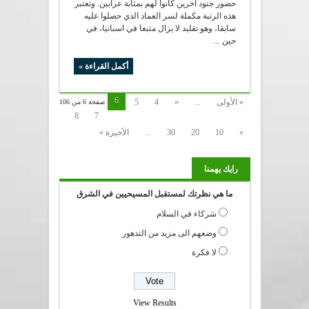
حضور جنود آخرين كانوا لهم بمثابة عرابين. وتعتبر
هذه الرتبة مكملة لسر العماد الذي حصلوا عليه
سابقا، وهو تقليد لا يزال متبعا في اسبانيا، في
حين ...
أكمل القراءة »
6
« الأولى
...
«
4
5
صفحة 6 من 106
8
7
»
10
20
30
...
الأخيرة »
رايك يهمنا
ما هي نظرتك لمستقبل المسيحيين في الشرق
شركاء في السلام
وضعهم الى مزيد من التدهور
لا فكرة
View Results