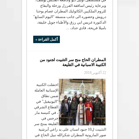
في مستشفى اوتيل ديو وجامعة القديس يوسف،
وبرعاية رئيس اساقفة الفرزل وزحلة والبقاع
للروم الملكيين الكاثوليك المطران عصام يوحنا
درويش وحضوره الى جانب منسقة “اليوم السابع”
الدكتورة غريس ابي رزق والأطباء جويل خليفة،
باميلا فريحة، فادي حداد، ...
أكمل القراءة »
المطران الحاج منح سر التثبيت لجنود من
الكتيبة الاسبانية في القليعة
22 أكتوبر,2018
احتفلت الكتيبة
الإسبانية العاملة
ضمن نطاق
“اليونيفيل” في
القطاع الشرقي
، في كنيسة مار
جرجس في
القليعة بمنح سر
التثبيت ل10 جنود اسبان على يد راعي أبرشية
صور المارونية المطران شكرالله نبيل الحاج في