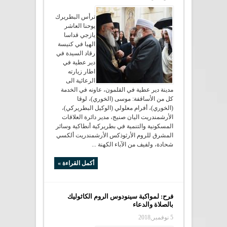
ترأس البطريرك
يوحنا العاشر
يازجي قداسا
الهيا في كنيسة
رقاد السيدة في
دير عطية في
اطار زيارته
الرعائية الى
مدينة دير عطية في القلمون، عاونه في الخدمة
كل من الأساقفة: موسى (الخوري)، لوقا
(الخوري)، أفرام معلولي (الوكيل البطريركي)،
الأرشمندريت اليان صنيج، مدير دائرة العلاقات
المسكونية والتنمية في بطريركية أنطاكية وسائر
المشرق للروم الأرثوذكس الأرشمندريت ألكسي
شحادة، ولفيف من الآباء الكهنة ...
أكمل القراءة »
فرح: لمواكبة سينودوس الروم الكاثوليك
بالصلاة والدعاء
5 نوفمبر,2018