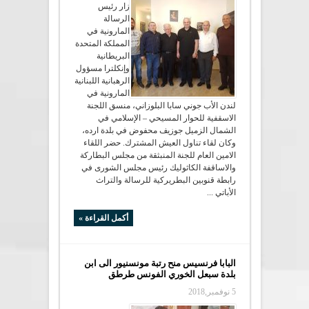
زار رئيس
الرسالة
المارونية في
المملكة المتحدة
البريطانية
وإنكلترا مسؤول
الرهبانية اللبنانية
المارونية في
لندن الأب جوني سابا البلوزاني، منسق اللجنة
الاسقفية للحوار المسيحي – الإسلامي في
الشمال الزميل جوزيف محفوض في بلدة ارده،
وكان لقاء تناول العيش المشترك. حضر اللقاء
الامين العام للجنة المنبثقة من مجلس البطاركة
والاساقفة الكاثوليك رئيس مجلس الشورى في
رابطة قنوبين البطريركية للرسالة والتراث
الأباتي ...
أكمل القراءة »
البابا فرنسيس منح رتبة مونسنيور الى ابن
بلدة سبعل الخوري الفونس طرطق
5 نوفمبر,2018