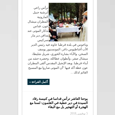
ترأس راعي
أبرشية جبيل
المارونية
المطران ميشال
عون، قداس
تذكار الموتى عند
مدافن دير مار
سركيس
وباخوس في بلدة قرطبا عاونه فيه رئيس الدير
الأب أغناطيوس داغر، المونسنيور يوسف
السخن، والآباء بشارة الخوري، شربل شليطا،
ميشال صقر، وأنطوان عطالله، وحضره حشد من
أبناء قرطبا. وبعد الإنجيل المقدس ألقى المطران
عون عظة أكد فيها “أن الموتى صاروا مع المسيح
القائم لذلك ...
أكمل القراءة »
يوحنا العاشر ترأس قداسا في كنيسة رقاد
السيدة في دير عطية في القلمون: لسنا مع
الهجرة أو التهجير بل مع البقاء
5 نوفمبر,2018