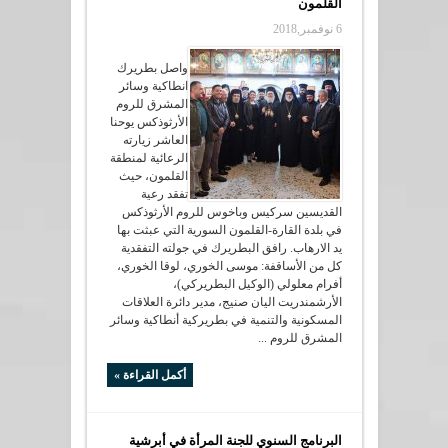
القلمون
6 نوفمبر,2018
واصل بطريرك
انطاكية وسائر
المشرق للروم
الأرثوذكس يوحنا
العاشر زيارته
الرعائية لمنطقة
القلمون، حيث
تفقد رعية
القديسين سركيس وباخوس للروم الأرثوذكس
في بلدة القارة-القلمون السورية التي عبثت بها
يد الارهاب. رافق البطريرك في جولته التفقدية
كل من الأساقفة: موسى الخوري، لوقا الخوري،
أفرام معلولي (الوكيل البطريركي)،
الأرشمندريت اليان صنيج، مدير دائرة العلاقات
المسكونية والتنمية في بطريركية أنطاكية وسائر
المشرق للروم ...
أكمل القراءة »
البرنامج السنوي للجنة المرأة في أبرشية