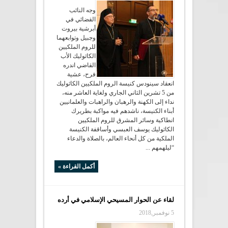
وجه النائب
القضائي في
أبرشية بيروت
وجبيل وتوابعهما
للروم الملكيين
الكاثوليك الأب
القاضي اندره
فرح، عشية
انعقاد سينودس كنيسة الروم الملكيين الكاثوليك
من 5 تشرين الثاني الجاري ولغاية العاشر منه،
نداء إلى الكهنة والرهبان والراهبات والعلمانيين
أبناء الكنيسة، ناشدهم فيه مواكبة بطريرك
انطاكية وسائر المشرق للروم الملكيين
الكاثوليك يوسف العبسي وأساقفة الكنيسة
الملكية من كل أنحاء العالم، بالصلاة والدعاء
“ليلهمهم ...
أكمل القراءة »
لقاء عن الحوار المسيحي الإسلامي في أرده
5 نوفمبر,2018