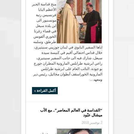
منح قداسة الحبر
الأعظم البابا
فرنسيس رتبة
مونسنيور الى
ابن بلدة سبعل
في قضاء زغرتا
الخوري ألفونس
طرطق، وسلمه
اياها السفير البابوي في لبنان جوزيبي سبيتيري،
خلال قداس احتفالي أقيم في كنيسة سيدة
سبعل، شارك فيه الى جانب السفير سبيتيري،
راعي ابرشية طرابلس المارونية المطران جورج
بو جوده، النائب العام على ابرشية طرابلس
المارونية الخوراسقف أنطوان مخائيل، رئيس دير
ومعهد ...
أكمل القراءة »
“القداسة في العالم المعاصر”.. مع الأب
ميشال عبّود
2 نوفمبر,2018