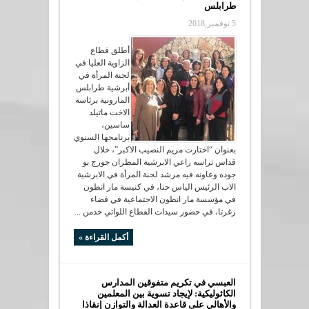
طرابلس
5 نوفمبر,2018
أطلق قطاع
الزاوية العليا في
لجنة المرأة في
أبرشية طرابلس
المارونية برئاسة
الاخت ماتيلد
ساسين،
برنامجها السنوي
بعنوان “اختارت مريم النصيب الاكبر”، خلال
قداس تراسه راعي الابرشية المطران جورج بو
جوده وعاونه فيه مرشد لجنة المرأة في الابرشية
الاب الرئيس الياس حنا، في كنيسة مار انطون
في مؤسسة مار انطون الاجتماعية في قضاء
زغرتا، في حضور سيدات القطاع اللواتي خدمن ...
أكمل القراءة »
العبسي في تكريم متفوقين المدارس
الكاثوليكية: لإيجاد تسوية بين المعلمين
والأهالي على قاعدة العدالة والتوازن إنقاذا