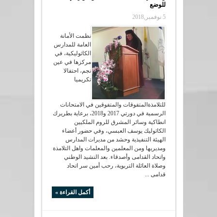
للوضع
5 نوفمبر,2018
نظمت الأمانة
العامة للمدارس
الكاثوليكية، في
مركزها في عين
نجم، احتفالا
تكريميا
للتلامذةالمتفوقات والمتفوقين في الامتحانات
الرسمية في دورتي 2017 و2018، برعاية بطريرك
انطاكية وسائر المشرق للروم الملكيين
الكاثوليك يوسف العبسي، وفي حضور أعضاء
الهيئة التنفيذية وحشد من مديرات المدارس
ومديريها ومن المعلمين والمعلمات واهل التلامذة
واتحاد القدامى وأصدقاء. بعد النشيد الوطني
وصلاة العائلة التربوية، رحب أمين سر اتحاد
قدامى ...
أكمل القراءة »