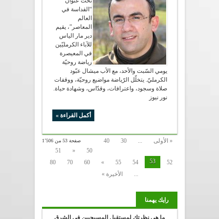
تحت عنوان
“القداسة في
العالم
المعاصر”، يقيم
دير مار الياس
للآباء الكرمليّين
في المعيصرة
رياضة روحيّة
يومي السّبت والأحد، مع الأب ميشال عبّود
الكرمليّ. يتخلّل الرّياضة مواضيع روحيّة، ووقفات
صلاة وسجود، واعترافات، وقدّاس، وشهادة حياة.
نور نيوز
أكمل القراءة »
« الأولى
...
30
40
صفحة 53 من 1٬506
51
«
50
53
80
70
60
»
55
54
52
...
الأخيرة »
رايك يهمنا
ما هي نظرتك لمستقبل المسيحيين في الشرق