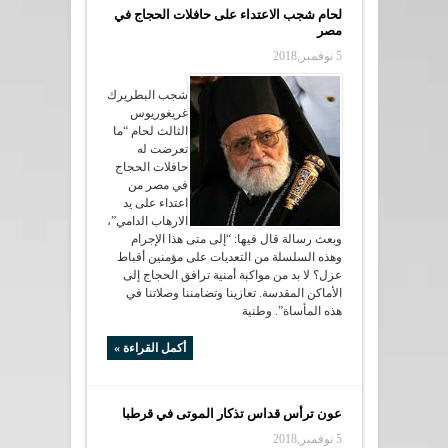
لحام شجب الاعتداء على حافلات الحجاج في
مصر
5 نوفمبر,2018
شجب البطريرك
غريغوريوس
الثالث لحام “ما
تعرضت له
حافلات الحجاج
في مصر من
اعتداء على يد
الارهاب الدامي”،
وبعث رسالة قال فيها: “إلى متى هذا الإجرام
وهذه السلسلة من التعديات على مؤمنين أقباط
عزل؟ لا بد من مواكبة أمنية ترافق الحجاج إلى
الأماكن المقدسة. تعازينا وتضامننا وصلاتنا في
هذه المأساة”. وطنية
أكمل القراءة »
عون ترأس قداس تذكار الموتى في قرطبا
5 نوفمبر,2018