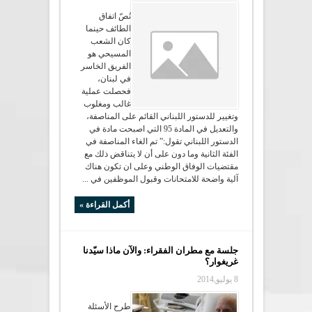
نُصّ اتفاق
الطائف حينما
كان الشعب
المسيحي هو
الفريق الخاسر
في لبنان،
فحصلت عملية
غالب ومغلوب
وتغيير للدستور اللبناني القائم على المناصفة،
والتعديل في المادة 95 التي اصبحت مادة في
الدستور اللبناني تقول:” تم الغاء المناصفة في
الفئة الثانية وما دون على أن لا يتناقض ذلك مع
مقتضيات الوفاق الوطني وعلى ان تكون هناك
آلية واضحة للامتحانات وقبول الموظفين في ...
أكمل القراءة »
جلسة مع مطران الفقراء: والآن ماذا سيّدنا
غريغوار؟
8 يوليو,2014
طرح الأسئلة