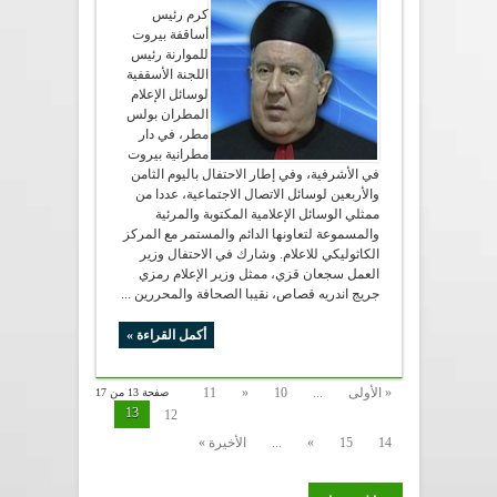
كرم رئيس
أساقفة بيروت
للموارنة رئيس
اللجنة الأسقفية
لوسائل الإعلام
المطران بولس
مطر، في دار
مطرانية بيروت
في الأشرفية، وفي إطار الاحتفال باليوم الثامن
والأربعين لوسائل الاتصال الاجتماعية، عددا من
ممثلي الوسائل الإعلامية المكتوبة والمرئية
والمسموعة لتعاونها الدائم والمستمر مع المركز
الكاثوليكي للاعلام. وشارك في الاحتفال وزير
العمل سجعان قزي، ممثل وزير الإعلام رمزي
جريج اندريه قصاص، نقيبا الصحافة والمحررين ...
أكمل القراءة »
« الأولى
...
10
«
11
صفحة 13 من 17
13
12
14
15
»
...
الأخيرة »