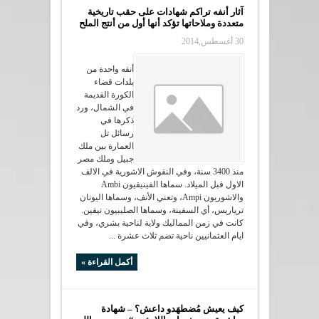
آثار أنفه تراكم شهادات على حقب تاريخية
متعددة وملاحاتها تؤكد أنها أول من أنتج الملح
30 أغسطس,2014
أنفه واحدة من
بلدات قضاء
الكورة القديمة
في الشمال، ورد
ذكرها في
رسائل تل
العمارة بين ملك
جبيل وملك مصر
منذ 3400 سنة، وفي النقوش الاشورية في الالف
الاول قبل الميلاد. سماها الفينيقيون Ambi
والاشوريون Ampi، وتعني الأنف، وسماها اليونان
ترياريس، أي السفينة، وسماها الصليبيون نيفين.
كانت في زمن المماليك ولاية لناحية بشري، وفي
ايام العثمانيين ناحية تضم ثلاث عشرة ...
أكمل القراءة »
كيف يعيش مُضطهَدو داعش؟ – شهادة