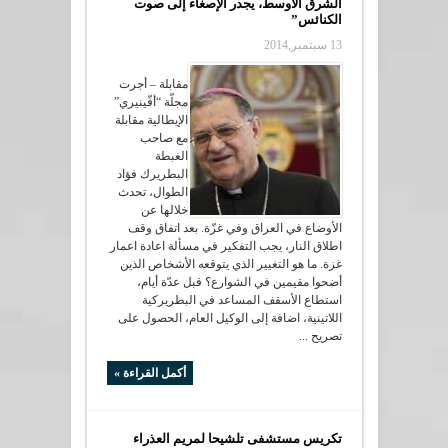
الشرق الأوسط، يجدر الإصغاء إلى صوت
الكنائس”
13 سبتمبر,2014
مقابلة – أجرت
مجلّة “أفّينيري”
الإيطالية مقابلة
مع صاحب
الغبطة
البطريرك فؤاد
الطوال، تحدث
خلالها عن
الأوضاع في العراق وفي غزّة. بعد اتفاق وقف
اطلاق النار، يجب التفكير في مسألة اعادة اعمار
غزة. ما هو التغيير الذي يتوقعه الأشخاص الذين
أضحوا مقيمين في الشوارع؟ قبل عدّة أيام،
استطاع الأسقف المساعد في البطريركية
اللاتينية، اضافة إلى الوكيل العام، الحصول على
تصريح ...
أكمل القراءة »
تكريس مستشفى تلشيحا لمريم العذراء