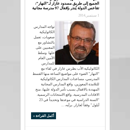
الجميع إلى طريق مسدود عازار لـ”النهار”:
تقاعس الدولة يُنذر بإقفال 97 مدرسة مجانية
1 سبتمبر,2014
تواجه المدارس
الكاثوليكية
صعوبات، تعمل
بالتشاور مع
المعنيين على
حلها. وسلط
الأمين العام
للمدارس
الكاثوليكية الأب بطرس عازار في لقاء مع
“النهار” الضوء على مواضيع الساعة منها القسط
المدرسي، مساعدات المدارس الكاثوليكية
للتلامذة المعوزين، واقع المدارس المجانية
المهددة بالاقفال بسبب تآمر الدولة عليها، منح
الافادات المدرسية، واقع الامتحانات الرسمية.
“السنة الدراسية في موعدها وتحديداً في 23
أيلول” وفقاً لعازار. برأيه، ...
أكمل القراءة »