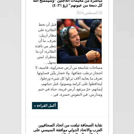
مباشرة من مخيمات اللاجئين “وسيمسح الله
كل دمعة من عيونهم” (رؤ ٢١: ٤)
26 أغسطس,2014
قبل أن تحط
الطائرة على
مطار اربيل،
تعرف، ما أن
تنظر من نافذة
الطائرة، أن ما
ينتظرك ليس
بسهل…
مساحات شاسعة من أرض صحراوية، قاسية، لا
اشجار ترطب جفافها، ولا خضار يليّن قساوتها.
تعرف ما يعانيه آلاف تركوا كل شيء ورحلوا،
ليحافظوا على كرامة ويصونوا، قبل حياتهم،
إيمانهم. حرّ مرتفع، أرض غريبة، حياة في خيم
ومدارس، في النفوس حسرة، في ...
أكمل القراءة »
نقابة الصحافة تبلغت من اتحاد الصحافيين
العرب والاتحاد الدولي موافقة السيسي على