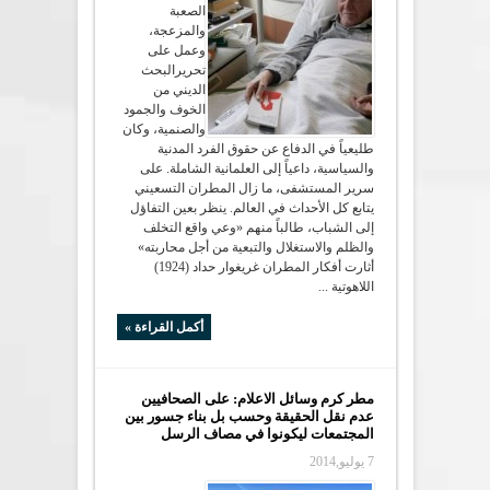
الصعبة
والمزعجة،
وعمل على
تحريرالبحث
الديني من
الخوف والجمود
والصنمية، وكان
طليعياً في الدفاع عن حقوق الفرد المدنية
والسياسية، داعياً إلى العلمانية الشاملة. على
سرير المستشفى، ما زال المطران التسعيني
يتابع كل الأحداث في العالم. ينظر بعين التفاؤل
إلى الشباب، طالباً منهم «وعي واقع التخلف
والظلم والاستغلال والتبعية من أجل محاربته»
أثارت أفكار المطران غريغوار حداد (1924)
اللاهوتية ...
أكمل القراءة »
مطر كرم وسائل الاعلام: على الصحافيين
عدم نقل الحقيقة وحسب بل بناء جسور بين
المجتمعات ليكونوا في مصاف الرسل
7 يوليو,2014