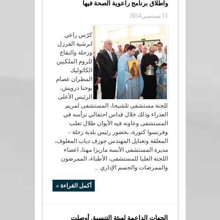
واطلاق برنامج راعوية الصحة فيها
11 سبتمبر,2014
كرّس راعي
ابرشية الفرزل
وزحلة والبقاع
للروم الملكيين
الكاثوليك
المطران عصام
يوحنا درويش،
الرئيس الأعلى
للجنة مستشفى تلشيحا، المستشفى لمريم
العذراء وذلك خلال قداس احتفالي ترأسه في
المستشفى وعاونه فيه الأبوان طلال تعلب
وفرنسوا كتورة، بحضور رئيس بلدية زحلة –
المعلقة وتعنايل المهندس جوزف دياب المعلوف،
مديرة المستشفى الآنسة ماريزا مهنا، اعضاء
اللجنة العليا للمستشفى، الأطباء، الممرضون
والممرضات والجسم الإداري ...
أكمل القراءة »
الجهات الداعمة لهيئة التنسيق أوصلت