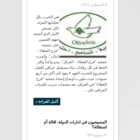
8 أغسطس,2014
هي الحرب بكل
تجلياتها المرّة،
لكن بصيص
الأمل الذي أنتجته
جهود القيمين
على جمعية
“فرح العطاء –
لبنان”، وأثمرت
جمعية “فرح العطاء – العراق”، يبدو واعداً وافر
الحظ في كل رهانات بناء مستقبل عراقي أفضل.
المشروع الحديث العهد لا يعود الى أكثر من أربع
سنوات، حيث تبلورت أوضاع إنشاء جمعية “فرح
العطاء” في العراق، بعد مخيمات تدريب للشباب
العراقي على ...
أكمل القراءة »
المسيحيون في ادارات الدولة: اقالة أم
استقالة؟
21 يوليو,2014