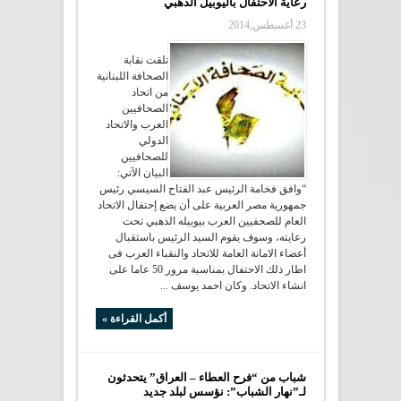
رعاية الاحتفال باليوبيل الذهبي
23 أغسطس,2014
تلقت نقابة
الصحافة اللبنانية
من اتحاد
الصحافيين
العرب والاتحاد
الدولي
للصحافيين
البيان الآتي:
“وافق فخامة الرئيس عبد الفتاح السيسي رئيس
جمهورية مصر العربية على أن يضع إحتفال الاتحاد
العام للصحفيين العرب بيوبيله الذهبي تحت
رعايته، وسوف يقوم السيد الرئيس باستقبال
أعضاء الامانة العامة للاتحاد والنقباء العرب فى
اطار ذلك الاحتفال بمناسبة مرور 50 عاما على
انشاء الاتحاد. وكان احمد يوسف ...
أكمل القراءة »
شباب من “فرح العطاء – العراق” يتحدثون
لـ”نهار الشباب”: نؤسس لبلد جديد