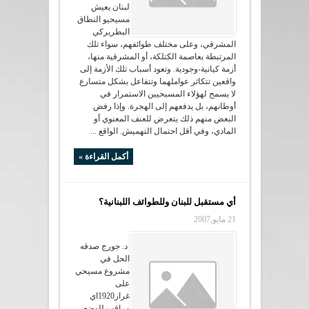
لبنان يعيش
مسيحيو النطاق
البطريركي
المشرقي، وعلى مختلف طوائفهم، سواء تلك
المرتبطة بعاصمة الكتلكة، أو المشرقية منها،
أزمة كيانية-وجودية. وتعود أسباب تلك الأزمة إلى
واقعين تتكاثر عواملهما وتتفاعل بشكل متسارع
لا يسمح لهؤلاء المسيحيين الاستمرار في
أوطانهم، بل يدفعهم إلى الهجرة. وإذا رفض
البعض منهم ذلك يتعرض للعنف المعنوي أو
المادي، وفي أقل احتمال التهميش. الواقع ...
أكمل القراءة »
أي مستقبل للبنان وللطوائف اللبنانية؟
21 مايو,2007
د. جورج صدقه
الحل في
مشروع مسيحي
على
غرار1920اي
مراقب للوضع