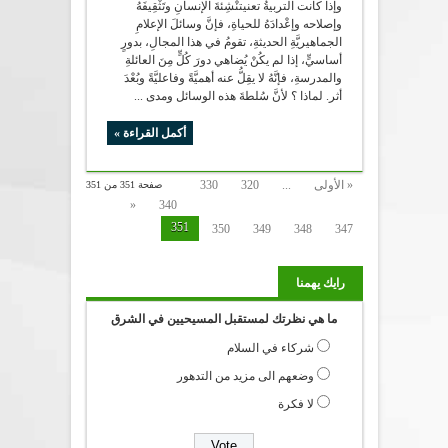
وإذا كانت التربيةُ تعنيتنْشِئةَ الإنسانِ وتَثْقِيفَهُ
وإصلاحه وإعْدادَهُ للحياةِ، فإنَّ وسائلَ الإعلامِ
الجماهيريَّةِ الحديثةِ، تقومُ في هذا المجالِ، بدورٍ
أساسيٍّ، إذا لم يكُنْ يُضاهي دورَ كُلٍّ مِنَ العائلةِ
والمدرسةِ، فإنَّهُ لا يقِلُّ عنه أهميَّةً وفاعليَّةً وبُعْدَ
أثر. لماذا ؟ لأنَّ سُلطةَ هذه الوسائل ومدى ...
أكمل القراءة »
« الأولى
...
320
330
صفحة 351 من 351
«
340
351
350
349
348
347
رايك يهمنا
ما هي نظرتك لمستقبل المسيحيين في الشرق
شركاء في السلام
وضعهم الى مزيد من التدهور
لا فكرة