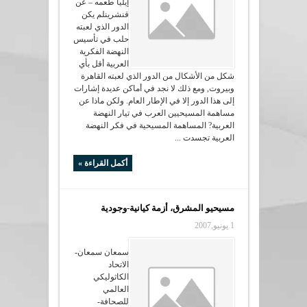
إيليا طعمه – عن
قنشرينلم يكن
الدور الذي لعبته
حلب في تأسيس
النهضة الفكرية
العربية أقل بأي
شكل من الأشكال من الدور الذي لعبته القاهرة
وبيروت, ومع ذلك لا نجد في أماكن عديدة إشارات
إلى هذا الدور إلا في الإطار العام. ولكن ماذا عن
مساهمة المسيحيين العرب في تيار النهضة
العربية? المساهمة المسيحية في فكر النهضة
العربية‏ تجسدت ...
أكمل القراءة »
مسيحيو المشرق، أزمة كيانية-وجودية
1 يونيو,2007
سمعان سمعان-
الاتحاد
الكاثوليكي
العالمي
للصحافة-