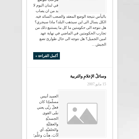
في لبنان اليوم لا
بد من ان يصاب
باليأس نتيجة الوضع المعقد والصعب السائد فيه.
الكل يسال الى اين سيذهب البلد؟ ماذا سيجري؟
هل نتوجه الى حكومتين ما كل ما يستتبع ذلك من
تجارب الحكومتين في الماضي في نهاية عهد
امين الجميل؟ هل نتوجه الى حال طوارئ تضع
الجيش ...
أكمل القراءة »
وسائلُ الإعلامِ والتربية
15 مايو,2007
العميد أنيس
مسلّمإذا كان
فعلُ ربَّى يعني
نمَّى القوى
الجسديَّةِ
والعقليَّةِ
والخلقيَّةِ، أي
أدَّبَ، هذَّبَ وعلَّم؛