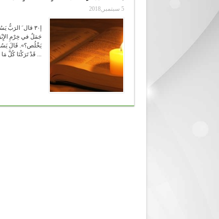
5 سبتمبر,2018
جَمَلٌ في خِرْمِ الإِبْر
يَخْلُص؟». قَالَ يَسُوع:
قَدْ تَرَكْنَا كُلَّ مَا لَنَا وَتَبِعْنَاك!».فقالَ لَهُم: «أَلحَقَّ أَقُولُ لَكُم: مَا مِنْ ...