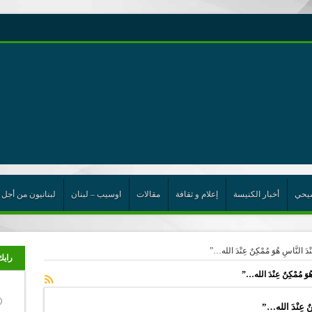
رية حول اللامركزية الموسعة شرط واجب للخروج من حالة الجمود
ن”
ت الإتحاد
رب
يحي
أخبار الكنيسة
إعلام و ثقافة
مقالات
اوسيب – لبنان
لبنانيون من أجل 
 النَّاسِ هُوَ مُمْكِنٌ عِنْدَ الله…”
رايك
هُوَ مُمْكِنٌ عِنْدَ الله…”
كِنٌ عِنْدَ الله…”