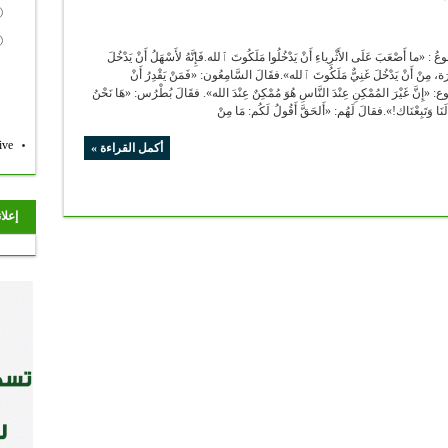
إ٣٠ ‪ قال َ الرَبُّ يَسُوعُ : «ما أَصْعَبَ عَلَى الأَثْرِياءِ أَنْ يَدْخُلُوا مَلَكُوتَ ٱلله.فَإِنَّهُ لأَسْهَلُ أَنْ يَدْخُلَ
َة، مِنْ أَنْ يَدْخُلَ غَنِيٌّ مَلَكُوتَ ٱلله».فقَالَ السَّامِعُون: «فَمَنْ يَقْدِرُ أَنْ
 «إِنَّ غَيْرَ المُمْكِنِ عِنْدَ النَّاسِ هُوَ مُمْكِنٌ عِنْدَ الله». فقَالَ بُطْرُس: «هَا نَحْنُ
ive
أكمل القراءة »
إعلا