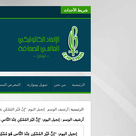
شريط الأحداث
“لبنانيون من أجل الكيان” (اتحاد اورا) : طرح رئيس الجمهو
“الوحدة في التعدّد: إعادة بناء الديمقراطيّة التوافقيّة في لبنا
يتبع في معنى الأعجوبة
ترشيح أسعد جوان لجائزة نوبل يعزّز تثبيت
احتفالات عيد القديس شربل تتواصل في بقاعكفرا…
رئيسة أوسيب لبنان تلتقي غبطة البطريرك وتطلع على نشاطا
الراعي: القديس شربل هو الزرع الجيد الذي أثمر في حقل ال
الأعجوبة في المسيحيّة: معنًى وحدًّا
الرئيسية
من نحن
تمويل وموازنة
المعرض المس
من يختصر الله يجعل الدين خطرًا
لقاء إعلامي لمكتب راعوية الشبيبة- بكركي
الرئيسية
|
أرشيف الوسم : إنجيل اليوم: “إِنَّ غَيْرَ المُمْكِنِ عِنْدَ
أيّ عيش مشترك نريد؟
أرشيف الوسم :
إنجيل اليوم: “إِنَّ غَيْرَ المُمْكِنِ عِنْدَ النَّاسِ 
إنجيل اليوم: “إِنَّ غَيْرَ المُمْكِنِ عِنْدَ النَّاسِ هُوَ مُمْ