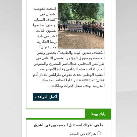
افتتحت مفوضية
الشمال في
“كشاف الشباب
الوطني” مخيمها
السنوي الثالث
عشر في بلدة
بزبينا العكارية
تحت عنوان”
الكشاف صديق البيئة والطبيعة”، بحضور رئيس
الجمعية ومسؤول المؤتمر الشعبي اللبناني في
طرابلس المحامي عبدالناصر المصري والمفوض
العام القائد حسام الشامي وقادة الأفواج. بعد
النشيد الوطني تحدث مفوض طرابلس عدنان آدم
فقال: “منذ ثلاثة عشر عاما انطلقت مخيماتنا
التدريبية بهدف صقل قدرات وملكات ...
أكمل القراءة »
رايك يهمنا
ما هي نظرتك لمستقبل المسيحيين في الشرق
شركاء في السلام