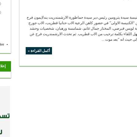
يسة سيدة بترومين رئيس دير سيدة حماطورة الارشمندريت بندلايمون فرح
“الكنيسة الاولى” في حضور كاهن الرعية الاب حنانيا قطريب، الاب جورج
دية لويس قبرصي، المختار جمال غانم، شمامسة ورهبان، شخصيات وحشد
هل اللقاء بكلمة ترحيب من الاب قطريب. ثم تحدث الارشمندريت فرح عن
لى حيث انه “بعد موت ...
ive
أكمل القراءة »
إعلا