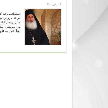
1 أبريل,2015
استضافت رعية كن
في لقاء روحي عن 
اسبر، رئيس البل
من المؤمنين. است
نشأة الكنيسة الاو