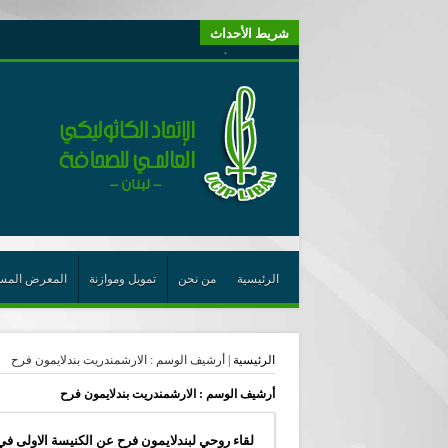
شريط الأحداث
“لبنانيون من أجل الكيان” (اتحاد اورا) : طرح رئيس الجمهو
“الوحدة في التعدّد: إعادة بناء الديمقراطيّة التوافقيّة في لبنا
يتبع في معنى الأعجوبة
ترشيح أسعد جوان لجائزة نوبل يعزّز تثبيت
احتفالات عيد القديس شربل تتواصل في بقاعكفرا…
رئيسة أوسيب لبنان تلتقي غبطة البطريرك وتطلع على نشاطا
الراعي: القديس شربل هو الزرع الجيد الذي أثمر في حقل ال
الأعجوبة في المسيحيّة: معنًى وحدًّا
الرئيسية
من نحن
تمويل وموازنة
المعرض المس
من يختصر الله يجعل الدين خطرًا
لقاء إعلامي لمكتب راعوية الشبيبة- بكركي
الرئيسية
|
أرشيف الوسم : الارشمندريت بندلايمون فرح
أيّ عيش مشترك نريد؟
أرشيف الوسم :
الارشمندريت بندلايمون فرح
لقاء روحي لبندلايمون فرح عن الكنيسة الاولى في