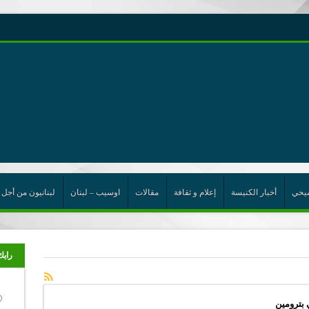
رية حول اللامركزية الموسعة شرط واجب للخروج من حالة الجمود
ن”
ت الإتحاد
رب
يحي
أخبار الكنيسة
إعلام و ثقافة
مقالات
اوسيب – لبنان
لبنانيون من أجل 
رايك
 بترومين