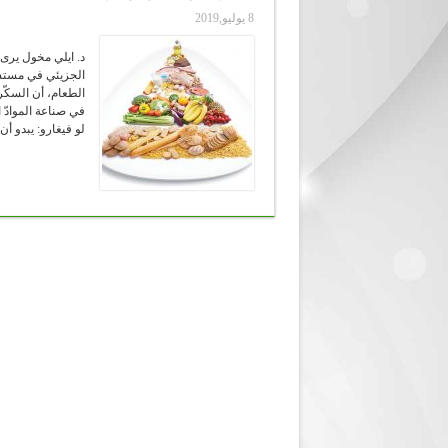
8 يوليو,2019
د. ايلي مخول يرى 
الجزيئي في مستش
الطعام، أن السكّر
لو فيغارو: يبدو أن 