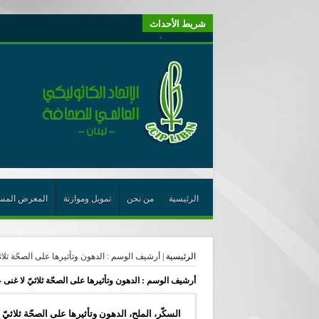
شريط الأحداث
“لبنانيون من أجل الكيان” (اتحاد اورا) : طرح رئيس الجمهو
“الوحدة في التعدّد: إعادة بناء الديمقراطيّة التوافقيّة في لبنا
يتبع في معنى الأعجوبة
ترشيح أسعد جوان لجائزة نوبل يعزّز تثبيت
احتفالات عيد القديس شربل تتواصل في بقاعكفرا…
رئيسة أوسيب لبنان تلتقي غبطة البطريرك وتطلع على نشاطا
الراعي: القديس شربل هو الزرع الجيد الذي أثمر في حقل ال
الأعجوبة في المسيحيّة: معنًى وحدًّا
الرئيسية
من نحن
تمويل وموازنة
المعرض المس
من يختصر الله يجعل الدين خطرًا
لقاء إعلامي لمكتب راعوية الشبيبة- بكركي
الرئيسية
|
أرشيف الوسم : الدهون وتأثيرها على الصحّة ثلاث
أيّ عيش مشترك نريد؟
أرشيف الوسم :
الدهون وتأثيرها على الصحّة ثلاثيّ لا غنى
السكّر، الملح، الدهون وتأثيرها على الصحّة ثلاثيّ