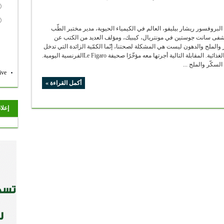
البروفسور ريشار بيليفو، العالم في الكيمياء الحيوية، مدير مختبر الطّب
فى سانت جوستين في مونتريال، كيبيك، ومؤلف العديد من الكتب عن
 والملح والدهون ليست هي المشكلة لصحتنا، إنّما الكمّية الزائدة التي تدخل
في صناعة الموادّ الغذائية. المقابلة التالية أجرتها معه مؤخّرًا صحيفة Le Figaroالفرنسية اليومية.
السكّر والملح ...
ive
أكمل القراءة »
إعلا