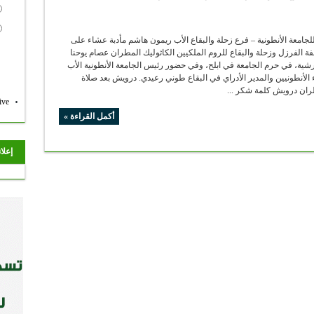
 للجامعة الأنطونية – فرع زحلة والبقاع الأب ريمون هاشم مأدبة عشاء على
الفرزل وزحلة والبقاع للروم الملكيين الكاثوليك المطران عصام يوحنا
رشية، في حرم الجامعة في ابلح، وفي حضور رئيس الجامعة الأنطونية الأب
 الأنطونيين والمدير الأدراي في البقاع طوني رعيدي. درويش بعد صلاة
ران درويش كلمة شكر ...
ive
أكمل القراءة »
إعلا