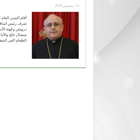
12 ديسمبر,2018
أقام المدير العام
شرف رئيس اساقفة 
درويش وكهنة الأب
ميشال جلخ والأباء
الطعام القى المط