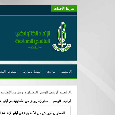
شريط الأحداث
“لبنانيون من أجل الكيان” (اتحاد اورا) : طرح رئيس الجمهو
“الوحدة في التعدّد: إعادة بناء الديمقراطيّة التوافقيّة في لبنا
يتبع في معنى الأعجوبة
ترشيح أسعد جوان لجائزة نوبل يعزّز تثبيت
احتفالات عيد القديس شربل تتواصل في بقاعكفرا…
رئيسة أوسيب لبنان تلتقي غبطة البطريرك وتطلع على نشاطا
الراعي: القديس شربل هو الزرع الجيد الذي أثمر في حقل ال
الأعجوبة في المسيحيّة: معنًى وحدًّا
الرئيسية
من نحن
تمويل وموازنة
المعرض المس
من يختصر الله يجعل الدين خطرًا
لقاء إعلامي لمكتب راعوية الشبيبة- بكركي
الرئيسية
|
أرشيف الوسم : المطران درويش من الأنطونية ف
أيّ عيش مشترك نريد؟
أرشيف الوسم :
المطران درويش من الأنطونية في أبلح: ل
المطران درويش من الأنطونية في أبلح: لإضاءة ا