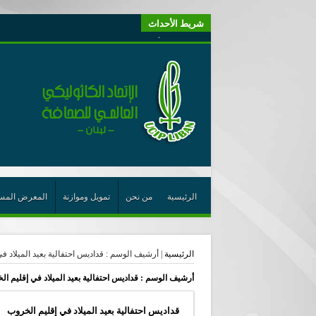
شريط الأحداث
“لبنانيون من أجل الكيان” (اتحاد اورا) : طرح رئيس الجمهو
يتبع في معنى الأعجوبة
ترشيح أسعد جوان لجائزة نوبل يعزّز تثبيت
احتفالات عيد القديس شربل تتواصل في بقاعكفرا…
رئيسة أوسيب لبنان تلتقي غبطة البطريرك وتطلع على نشاطا
الراعي: القديس شربل هو الزرع الجيد الذي أثمر في حقل ال
الأعجوبة في المسيحيّة: معنًى وحدًّا
من يختصر الله يجعل الدين خطرًا
الرئيسية
من نحن
تمويل وموازنة
المعرض المس
لقاء إعلامي لمكتب راعوية الشبيبة- بكركي
أيّ عيش مشترك نريد؟
الرئيسية
|
أرشيف الوسم : قداديس احتفالية بعيد الميلاد ف
الجامعة الأنطونية تخرج طلاب دفعة 2026 وتدعوهم لأن يكونوا بذور نجاح في كل العالم
أرشيف الوسم :
قداديس احتفالية بعيد الميلاد في إقليم ا
قداديس احتفالية بعيد الميلاد في إقليم الخروب