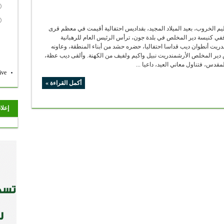
يم الخروب، بعيد الميلاد المجيد، بقداديس احتفالية أقيمت في معظم قرى
ففي كنيسة دير المخلص في بلدة جون، ترأس الرئيس العام للرهبانية
دريت أنطوان ديب قداسا احتفاليا، حضره حشد من أبناء المنطقة، وعاونه
س دير المخلص الأرشمندريت نبيل واكيم ولفيف من الكهنة. وألقى ديب عظة،
المقدس، فتناول معاني العيد، داعيا ...
ive
أكمل القراءة »
إعلا