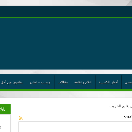
رية حول اللامركزية الموسعة شرط واجب للخروج من حالة الجمود
ت الإتحاد
رب
يحي
أخبار الكنيسة
إعلام و ثقافة
مقالات
اوسيب – لبنان
لبنانيون من أجل 
ي إقليم الخروب
رايك
لخروب