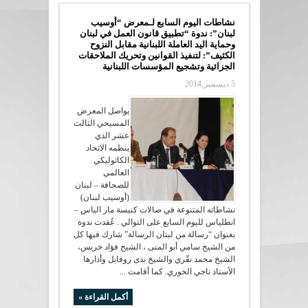
نشاطات اليوم السابع لـمعرض “أوسيب
لبنان”: ندوة “تطبيق قانون العمل في لبنان
وحماية اليد العاملة اللبنانية مقابل النزوح
الكثيف”: لتنفيذ القوانين وتحريك الملاحقات
الجزائية وتشجيع المؤسسات اللبنانية
5 ديسمبر,2014
يواصل المعرض
المسيحي الثالث
عشر الذي
ينظمه الاتحاد
الكاثوليكي
العالمي
للصحافة – لبنان
(أوسيب لبنان)
نشاطاته المتنوعة في صالات كنيسة مار الياس –
انطلياس لليوم السابع على التوالي . عُقدت ندوة
بعنوان “رسالة من لبنان الرسالة” شارك فيها كل
من الشيخ سامي أبو المنى ، الشيخ فؤاد خريس،
الشيخ محمد نقّري والشيخ ندى روفايل وأدارها
الأستاذ ناجي الخوري. كما أقامت ...
أكمل القراءة »