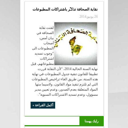
نقابة الصحافة تذكـّر باشتراكات المطبوعات
26 يونيو,2014
لفتت نقابة
الصحافة في
بيان أمس،
أصحاب
المطبوعات الى
“وجوب تسديد
اشتراكات
مطبوعاتهم، قبل
نهاية السنة الحالية 2014، “لأن النقابة قررت
تطبيقا للقانون تنقية جدول المطبوعات في نهاية
هذه السنة، من طريق الغاء تراخيص المطبوعات
التي لم تلتزم تنفيذ مواد القانون، ولاسيما منها
المواد المتعلقة بعدم الصدور، وعدم تعيين مدير
مسؤول، وعدم تسديد الاشتراكات السنوية”.
أكمل القراءة »
رايك يهمنا