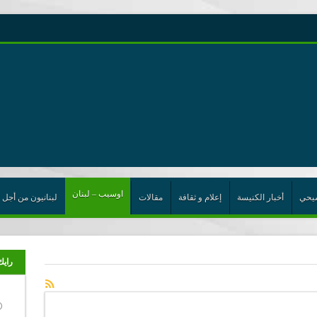
رية حول اللامركزية الموسعة شرط واجب للخروج من حالة الجمود
ن”
ت الإتحاد
رب
اوسيب – لبنان
يحي
أخبار الكنيسة
إعلام و ثقافة
مقالات
لبنانيون من أجل 
رايك