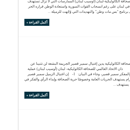
لصحافة الكاثوليكية-لبنان (أوسيب لبنان) الممارسات التي لا تزال تستهدف
ة في لبنان على رغم انسحاب القوات السورية واستعادة الوطن قراره الحر
ى برنامج "بس مات وطن" والتهديدات التي وُجّهت للزميلة ...
أكمل القراءة »
لصحافة الكاثوليكية يدين إغتيال سمير قصير الجريمة البشعة لن تثنينا عن
 دان الاتحاد العالمي للصحافة الكاثوليكية- لبنان (أوسيب لبنان) عملية
اغتيال الصحافي والمفكر سمير قصير، وجاء في البيان: 1- إن اغتيال الزميل سمير قصير
رام يستهدف الحريات العامة وخصوصًا حرية الصحافة وإبداء الرأي والفكر في
 يستهدف ...
أكمل القراءة »