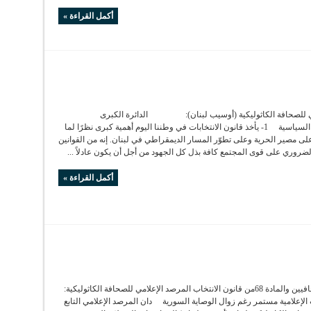
أكمل القراءة »
مي للصحافة الكاثوليكية (أوسيب لبنان): الدائرة الكبرى
تمنع تجديد النخب السياسية 1- يأخذ قانون الانتخابات في وطننا اليوم أهمية كبرى نظرًا لما
لى مصير الحرية وعلى تطوّر المسار الديمقراطي في لبنان. إنه من القوانين
لضروري على قوى المجتمع كافة بذل كل الجهود من أجل أن يكون عادلاً ...
أكمل القراءة »
دان تهديدات الصحافيين والمادة 68من قانون الانتخاب المرصد الإعلامي للصحافة الكاثوليكية:
الإعلامية مستمر رغم زوال الوصاية السورية دان المرصد الإعلامي التابع