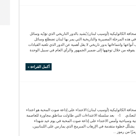
صحافة الكاثوليكية (أوسيب لبنان) يُشيد بالدور التاريخي الذي تؤدّيه وسائل
 في هذه المرحلة المصيرية والتاريخية التي يمر بها لبنان تضطلع وسائل
 أنواعها وانتماءاتها بدور تاريخي لا يقل أهمية عن الدور الذي تلعبه القيادات
 يفوقه من خلال توجهها إلى ضمير الجمهور والرأي العام في سبيل الوحدة
أكمل القراءة »
لصحافة الكاثوليكية (أوسيب لبنان) الاعتداء على إذاعة صوت المحبة هو اعتداء
على لبنان الحرّ والتعدّدي 1- بعد سلسلة الاعتداءات التي طاولت مناطق مجاورة للعاصمة
عية وسياحية وأمس الاعتداء على إذاعة صوت المحبة في يوم عيد شهداء
، يشكّل خطوة متقدمة في الإرهاب المبرمج الذي يمارس على اللبنانيين،
زًا من رموز ...