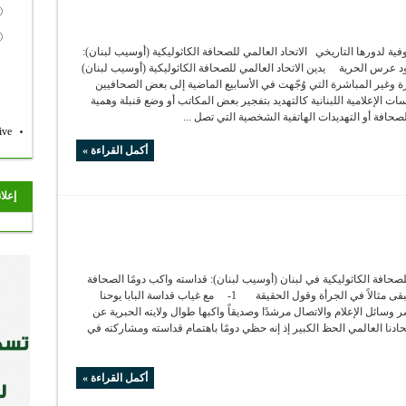
وفية لدورها التاريخي الاتحاد العالمي للصحافة الكاثوليكية (أوسيب لبنان):
يقود عرس الحرية يدين الاتحاد العالمي للصحافة الكاثوليكية (أوسيب لبنان)
ة وغير المباشرة التي وُجّهت في الأسابيع الماضية إلى بعض الصحافيين
سات الإعلامية اللبنانية كالتهديد بتفجير بعض المكاتب أو وضع قنبلة وهمية
صحافة أو التهديدات الهاتفية الشخصية التي تصل ...
ive
أكمل القراءة »
إعلا
لصحافة الكاثوليكية في لبنان (أوسيب لبنان): قداسته واكب دومًا الصحافة
ووسائل الإعلام ويبقى مثالاً في الجرأة وقول الحقيقة 1- مع غياب قداسة البابا يوحنا
 وسائل الإعلام والاتصال مرشدًا وصديقاً واكبها طوال ولايته الحبرية عن
ادنا العالمي الحظ الكبير إذ إنه حظي دومًا باهتمام قداسته ومشاركته في
أكمل القراءة »