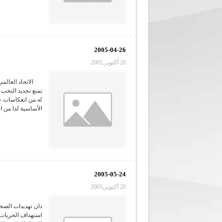
2005-04-26
20 أكتوبر,2005
الاتحاد العال
له من انعكاسات ع
الأساسية لذا من ا
2005-05-24
20 أكتوبر,2005
استهداف الحريات 