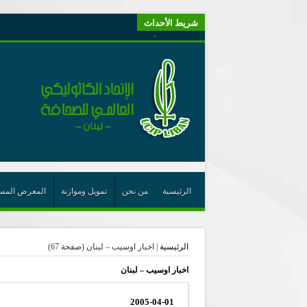
شريط الأحداث
“لبنانيون من أجل الكيان” (اتحاد اورا) : طرح رئيس الجمهو
“الوحدة في التعدّد: إعادة بناء الديمقراطيّة التوافقيّة في لبنا
يتبع في معنى الأعجوبة
ترشيح أسعد جوان لجائزة نوبل يعزّز تثبيت
احتفالات عيد القديس شربل تتواصل في بقاعكفرا…
رئيسة أوسيب لبنان تلتقي غبطة البطريرك وتطلع على نشاطا
الراعي: القديس شربل هو الزرع الجيد الذي أثمر في حقل ال
الأعجوبة في المسيحيّة: معنًى وحدًّا
الرئيسية
من نحن
تمويل وموازنة
المعرض المس
من يختصر الله يجعل الدين خطرًا
لقاء إعلامي لمكتب راعوية الشبيبة- بكركي
الرئيسية
|
اخبار اوسيب – لبنان
(صفحة 67)
أيّ عيش مشترك نريد؟
اخبار اوسيب – لبنان
2005-04-01