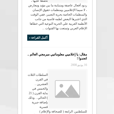
تحفظاً عليها ،
ردود أفعال عاصفة ومتباينة ما بين مؤيد ومعارض
، لا سيما الإعلاميين ومنظمات حقوق الإنسان
والمنظمات الخاصة بحرية التعبير، ففي الوقت
الذي اعتبرها البعض لطمه قاسية من جانب
الأنظمة العربية علي الحرية النوعية التي خطاها
الإعلام العربي وتمتعت بها القنوات ...
أكمل القراءة »
مقال: يا إعلاميي معلوماتيي مبرمجي العالم ..
اتحدوا !
16 يونيو,2008
السلطات الثلاث
في القرن
العشرين ..
والخمس في
بداية القرن ( 21
) الحالي .. وذلك
بإضافة جبرية
قسرية
للسلطتين: الرابعة ( للصحافة والإعلام )