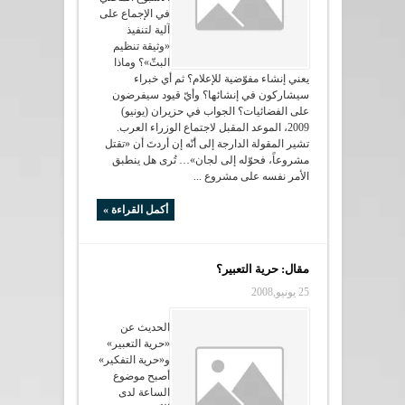
في الإجماع على
آلية لتنفيذ
«وثيقة تنظيم
البثّ»؟ وماذا
يعني إنشاء مفوّضية للإعلام؟ ثم أي خبراء
سيشاركون في إنشائها؟ وأيّ قيود سيفرضون
على الفضائيات؟ الجواب في حزيران (يونيو)
2009، الموعد المقبل لاجتماع الوزراء العرب.
تشير المقولة الدارجة إلى أنّه إن أردتَ أن «تقتل
مشروعاً، فحوّله إلى لجان»… تُرى هل ينطبق
الأمر نفسه على مشروع ...
أكمل القراءة »
مقال: حرية التعبير؟
25 يونيو,2008
الحديث عن
«حرية التعبير»
و«حرية التفكير»
أصبح موضوع
الساعة لدى