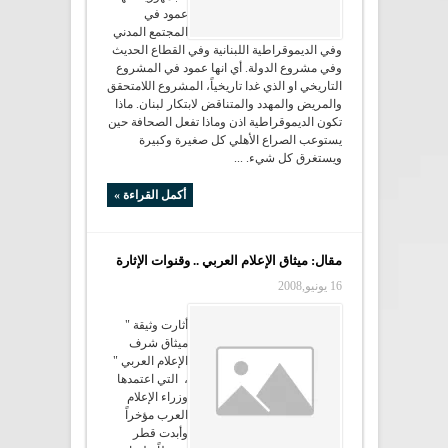
عمود في
المجتمع المدني
وفي الديموقراطية اللبنانية وفي القطاع الحديث
وفي مشروع الدولة. أي انها عمود في المشروع
التاريخي او الذي غدا تاريخياً، المشروع اللامتحقق
والمريض والمهدد والمتناقض لابتكار لبنان. ماذا
تكون الديموقراطية اذن وماذا تفعل الصحافة حين
يستوعب الصراع الأهلي كل صغيرة وكبيرة
ويستغرق كل شيء. ...
أكمل القراءة »
مقال: ميثاق الإعلام العربي .. وقنوات الإثارة
16 يونيو,2008
أثارت وثيقة "
ميثاق شرف
الإعلام العربي "
، التي اعتمدها
وزراء الإعلام
العرب مؤخراً
وأبدت قطر