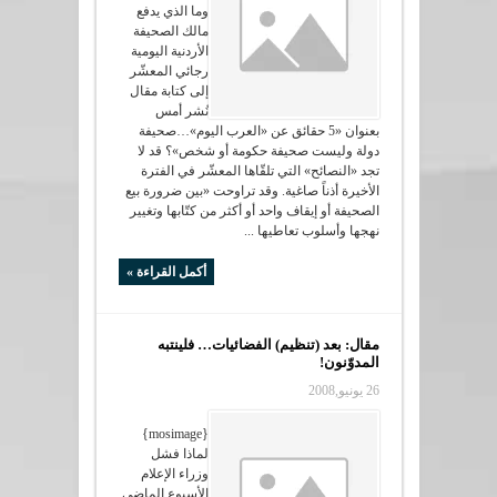
وما الذي يدفع
مالك الصحيفة
الأردنية اليومية
رجائي المعشّر
إلى كتابة مقال
نُشر أمس
بعنوان «5 حقائق عن «العرب اليوم»…صحيفة
دولة وليست صحيفة حكومة أو شخص»؟ قد لا
تجد «النصائح» التي تلقّاها المعشّر في الفترة
الأخيرة أذناً صاغية. وقد تراوحت «بين ضرورة بيع
الصحيفة أو إيقاف واحد أو أكثر من كتّابها وتغيير
نهجها وأسلوب تعاطيها ...
أكمل القراءة »
مقال: بعد (تنظيم) الفضائيات… فلينتبه
المدوّنون!
26 يونيو,2008
{mosimage}
لماذا فشل
وزراء الإعلام
الأسبوع الماضي