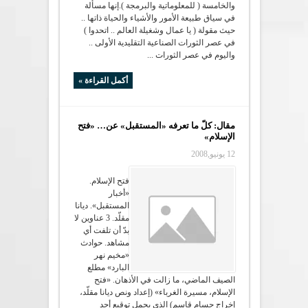
والخامسة ( للمعلوماتية والبرمجة ).إنها مسألة
في سياق طبيعة الأمور والأشياء والحياة ذاتها ..
حيث مقولة ( يا عمال وشغيلة العالم .. اتحدوا )
في عصر الثورات الصناعية التقليدية الأولى ..
واليوم في عصر الثورات ...
أكمل القراءة »
مقال: كلّ ما تعرفه «المستقبل» عن… «فتح
الإسلام»
12 يونيو,2008
فتح الإسلام.
«أخبار
المستقبل». ديانا
مقلّد. 3 عناوين لا
بدّ أن تلفت أي
مشاهد. حوادث
«مخيم نهر
البارد» مطلع
الصيف الماضي، ما زالت في الأذهان. «فتح
الإسلام، مسيرة الغرباء» (إعداد ونص ديانا مقلّد،
إخراج حسام قاسم) الذي يحمل توقيع أحد