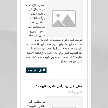
اعتذرت الإعلامية
مي شدياق في
برنامج «بكل
جرأة» الثلاثاء
الماضي لعدم
بث مكالمة ابنة
الشهيد جورج
حاوي، في حلقة
كرمت فيها ذكرى استشهاده! الحجة التي
استندت إليها شدياق لتبرر عدم تلقيها الاتصال لم
تكن مقنعة. فقد قالت إنها تعتذر عن بث اتصال
ابنة الشهيد الذي وقع خلال الفترة الإعلانية «تجنباً
لإثارة الانفعالات»!. لم نفهم طبيعة هذه الانفعالات
التي تخوفت شدياق ...
أكمل القراءة »
مقال: مَن يريد رأس «العرب اليوم»؟
26 يونيو,2008
مَن يطلب رأس
«العرب اليوم»؟