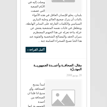
وصلت إليه في
الأيام الصعبة
التي عصفت
بلبنان، يحلو للإنسان العاقل في هذه الأجواء
بالذات أن يترك ضجيج العالم وحلبة التباري
السياسي والكلمات الفارغة على المنابر الهابطة،
ويتغلغل في غابات نفسه المتشعبة يفتش عن
عزلة بناءة تعزله عن هذا الجهنم المضطرم
بنيران الحقد والمصالح الشخصية والفئوية.عند
هذا الحدّ تصبح الصحراء الصامتة جنة ...
أكمل القراءة »
مقال: الصحافــة وأعمــدة الجمهوريــة
المهتــزّة
20 يونيو,2008
لنبدأ بمديح
الصحافة، وأي
مديح اذا قلنا ان
الصحافة من
أعمدة
الجمهورية. انها