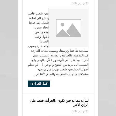
27 يونيو,2008
نحن شعب قاصر
يحتاج الى اعادة
تأهيل. لقد فقدنا
اتجاه سيرنا
وعجزنا عن
دخول ركب
الحداثة
والحضارة بسبب
سطحية ثقافتنا وتربيتنا، وبسبب نشأتنا الغارقة
في المذهبية والطائفة والقدرية، وبسبب عقم
أحزابنا ومثقفينا في تأدية دور خلاّق طليعي يقود
الشعب الى مزيد من النضج والوعي. 1 – لم نتعلم
أصول الحوارنحن شعب نهرب من مواجهة
مشكلاتنا ونتجنب الصراحة والصدق لأننا لم ...
أكمل القراءة »
لبنان: مقال: حين تكون «الجرأة» فقط على
الرأي الآخر
27 يونيو,2008