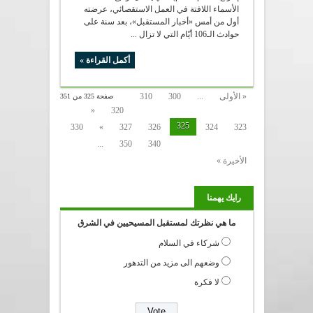
الأسماء اللافتة في العمل الاستقصائي، عرضته
أول من أمس «أخبار المستقبل»، بعد سنة على
حوادث الـ106 أيّام التي لا تزال ...
أكمل القراءة »
« الأولى
...
300
310
صفحة 325 من 351
«
320
325
330
»
327
326
324
323
...
350
340
الأخيرة »
رايك يهمنا
ما هي نظرتك لمستقبل المسيحيين في الشرق
شركاء في السلام
وضعهم الى مزيد من التدهور
لا فكرة